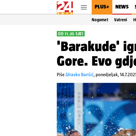
PLUS+
NEWS
Nogomet
Vatreni
H
OD 11.35 SATI
'Barakude' ig
Gore. Evo gdj
Piše
Zdravko Barišić
,
ponedjeljak, 14.7.202