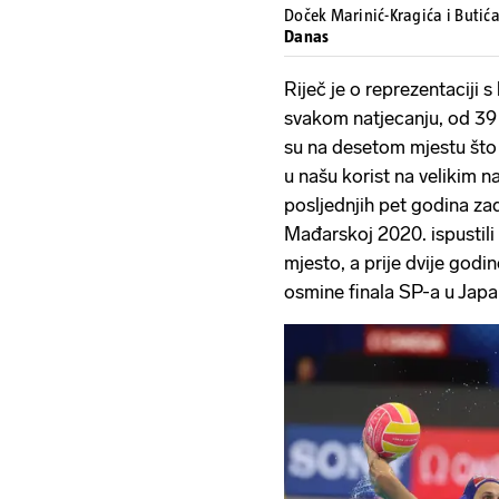
Doček Marinić-Kragića i Butić
Danas
Riječ je o reprezentaciji
svakom natjecanju, od 39 
su na desetom mjestu što 
u našu korist na velikim n
posljednjih pet godina za
Mađarskoj 2020. ispustili 
mjesto, a prije dvije godin
osmine finala SP-a u Japa