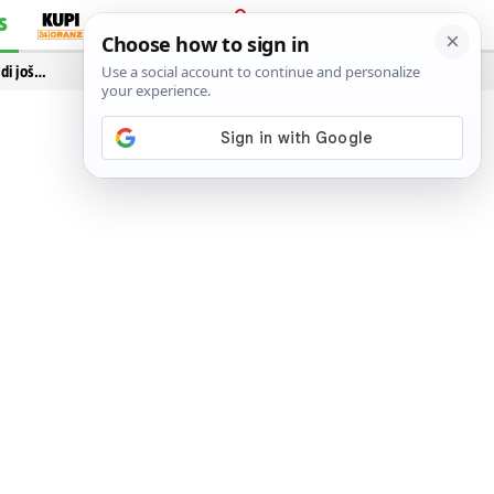
S
PRIJAVA
idi još…