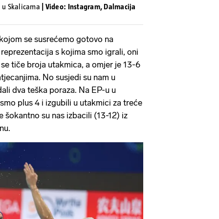
a u Skalicama
| Video: Instagram, Dalmacija
 s kojom se susrećemo gotovo na
reprezentacija s kojima smo igrali, oni
se tiče broja utakmica, a omjer je 13-6
atjecanjima. No susjedi su nam u
dali dva teška poraza. Na EP-u u
smo plus 4 i izgubili u utakmici za treće
e šokantno su nas izbacili (13-12) iz
nu.