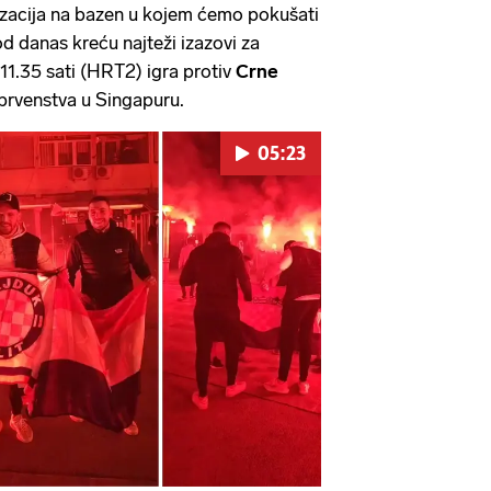
tizacija na bazen u kojem ćemo pokušati
 od danas kreću najteži izazovi za
11.35 sati (HRT2) igra protiv
Crne
prvenstva u Singapuru.
05:23
Pokretanje videa...