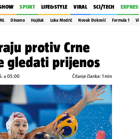
SHOW
SPORT
LIFE&STYLE
VIRAL
SCI/TECH
EXPRES
NL
Dinamo
Hajduk
Luka Modrić
Novak Đoković
Formula 1
V
raju protiv Crne
e gledati prijenos
5. u 05:00
Čitanje članka: 1 min