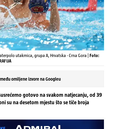
 Vaterpolo utakmica, grupa A, Hrvatska - Crna Gora |
Foto:
RAFIJA
 među omiljene izvore na Googleu
se susrećemo gotovo na svakom natjecanju, od 39
 oni su na desetom mjestu što se tiče broja