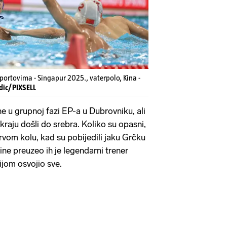
portovima - Singapur 2025., vaterpolo, Kina -
dic/PIXSELL
ne u grupnoj fazi EP-a u Dubrovniku, ali
kraju došli do srebra. Koliko su opasni,
rvom kolu, kad su pobijedili jaku Grčku
ine preuzeo ih je legendarni trener
bijom osvojio sve.