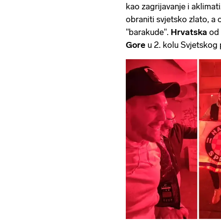
kao zagrijavanje i aklima
obraniti svjetsko zlato, a
"barakude".
Hrvatska
od 
Gore
u 2. kolu Svjetskog 