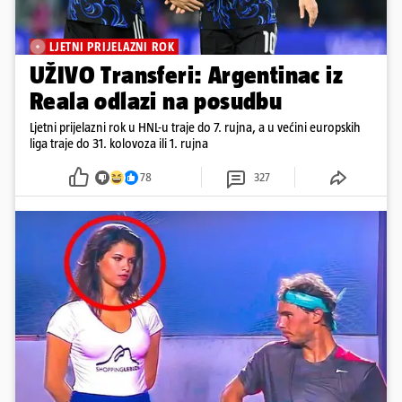
LJETNI PRIJELAZNI ROK
UŽIVO Transferi: Argentinac iz
Reala odlazi na posudbu
Ljetni prijelazni rok u HNL-u traje do 7. rujna, a u većini europskih
liga traje do 31. kolovoza ili 1. rujna
78
327