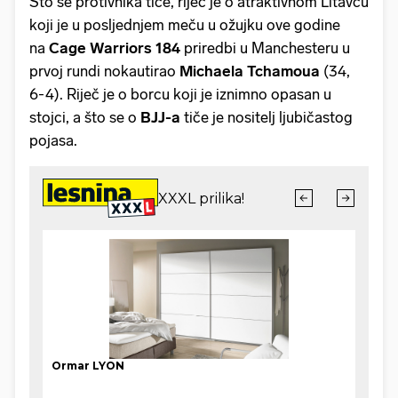
Što se protivnika tiče, riječ je o atraktivnom Litavcu
koji je u posljednjem meču u ožujku ove godine
na
Cage Warriors 184
priredbi u Manchesteru u
prvoj rundi nokautirao
Michaela Tchamoua
(34,
6-4). Riječ je o borcu koji je iznimno opasan u
stojci, a što se o
BJJ-a
tiče je nositelj ljubičastog
pojasa.