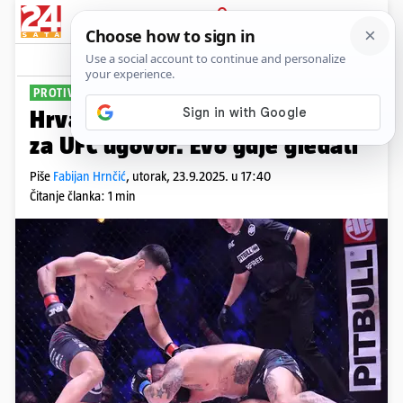
PRIJAVA
Sport
Komentari
5
PROTIV LITAVCA
Hrvat Đani Barbir u borbi života
za UFC ugovor. Evo gdje gledati
Piše
Fabijan Hrnčić
,
utorak, 23.9.2025. u 17:40
Čitanje članka: 1 min