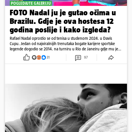
POGLEDAJTE GALERIJU
FOTO Nadal ju je gutao očima u
Brazilu. Gdje je ova hostesa 12
godina poslije i kako izgleda?
Rafael Nadal oprostio se od tenisa u studenom 2024. u Davis
Cupu. Jedan od najviralnijih trenutaka bogate karijere sportske
legende dogodio se 2014. na turniru u Rio de Janeiru gdje mu je
pažnju odvlačila ljepotica iza klupe
31
97