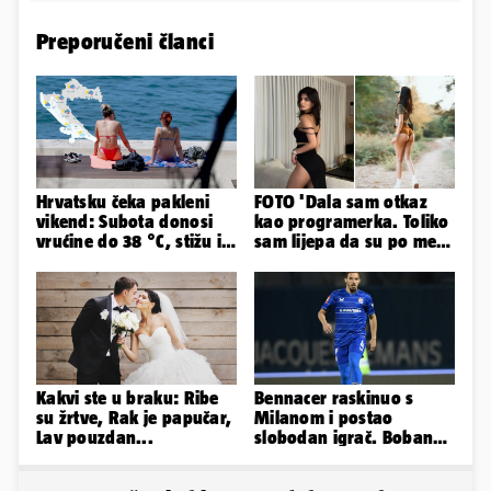
Preporučeni članci
Hrvatsku čeka pakleni
FOTO 'Dala sam otkaz
vikend: Subota donosi
kao programerka. Toliko
vrućine do 38 °C, stižu i
sam lijepa da su po meni
grmljavinski pljuskovi
napravili lutku'
Kakvi ste u braku: Ribe
Bennacer raskinuo s
su žrtve, Rak je papučar,
Milanom i postao
Lav pouzdan...
slobodan igrač. Boban
ga želio zadržati u
Dinamu