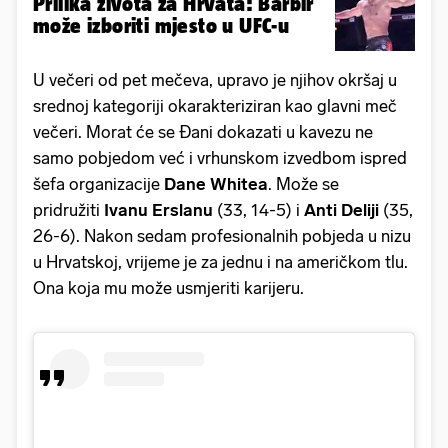
Prilika života za Hrvata: Barbir
može izboriti mjesto u UFC-u
U večeri od pet mečeva, upravo je njihov okršaj u
srednoj kategoriji okarakteriziran kao glavni meč
večeri. Morat će se Đani dokazati u kavezu ne
samo pobjedom već i vrhunskom izvedbom ispred
šefa organizacije
Dane Whitea
. Može se
pridružiti
Ivanu Erslanu
(33, 14-5) i
Anti Deliji
(35,
26-6). Nakon sedam profesionalnih pobjeda u nizu
u Hrvatskoj, vrijeme je za jednu i na američkom tlu.
Ona koja mu može usmjeriti karijeru.