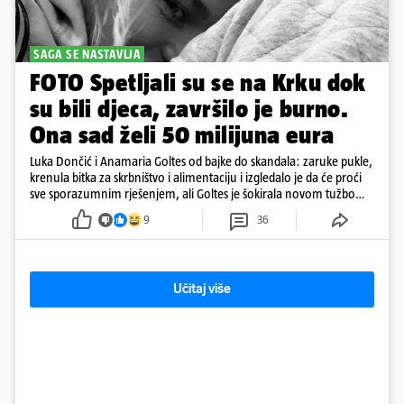
SAGA SE NASTAVLJA
FOTO Spetljali su se na Krku dok
su bili djeca, završilo je burno.
Ona sad želi 50 milijuna eura
Luka Dončić i Anamaria Goltes od bajke do skandala: zaruke pukle,
krenula bitka za skrbništvo i alimentaciju i izgledalo je da će proći
sve sporazumnim rješenjem, ali Goltes je šokirala novom tužbom
u Sloveniji
9
36
Učitaj više