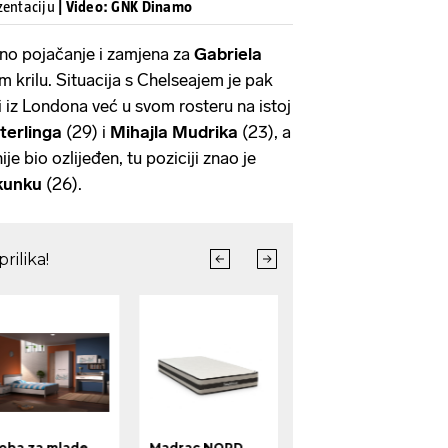
zentaciju
| Video: GNK Dinamo
lno pojačanje i zamjena za
Gabriela
m krilu. Situacija s Chelseajem je pak
i iz Londona već u svom rosteru na istoj
terlinga
(29) i
Mihajla Mudrika
(23), a
ije bio ozlijeđen, tu poziciji znao je
kunku
(26).