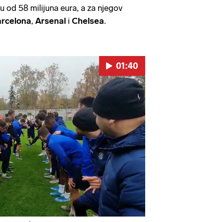
 od 58 milijuna eura, a za njegov
rcelona
,
Arsenal
i
Chelsea
.
01:40
Pokretanje videa...