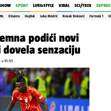
SHOW
SPORT
LIFE&STYLE
VIRAL
SCI/TECH
EXPRES
NL
Dinamo
Hajduk
Luka Modrić
Novak Đoković
Formula 1
V
emna podići novi
i dovela senzaciju
. u 10:05