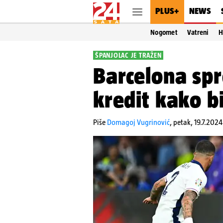
PLUS+
NEWS
Nogomet
Vatreni
H
ŠPANJOLAC JE TRAŽEN
Barcelona spr
kredit kako b
Piše
Domagoj Vugrinović
,
petak, 19.7.2024