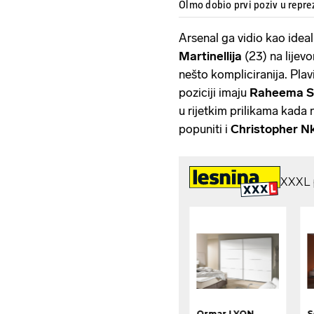
Olmo dobio prvi poziv u repre
Arsenal ga vidio kao idea
Martinellija
(23) na lijevo
nešto kompliciranija. Plav
poziciji imaju
Raheema S
u rijetkim prilikama kada n
popuniti i
Christopher N