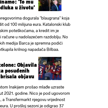
Dinamo: 'To mu
odluka u životu'
u pregovorima dogurala "blaugrana" koja
it od 100 milijuna eura. Katalonski klub
ijskim poteškoćama, a kredit im je
li račune u nadolazećem razdoblju. No
ih medija Barca je spremna podići
otkupila krilnog napadača Bilbaa.
celone: Objavila
obrisala objavu
ratom Inakijem prošao mlađe uzraste
i put 2021. godine. Nico je pod ugovorom
, a Transfermarkt njegovu vrijednost
 eura. U prošloj sezoni je odigrao 37