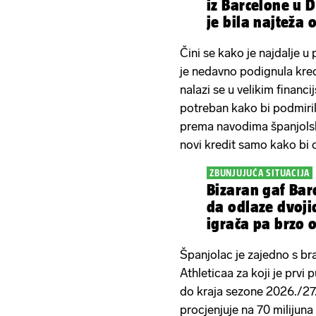
iz Barcelone u 
je bila najteža 
Čini se kako je najdalje 
je nedavno podignula kred
nalazi se u velikim financ
potreban kako bi podmiri
prema navodima španjolsk
novi kredit samo kako bi 
ZBUNJUJUĆA SITUACIJA
Bizaran gaf Bar
da odlaze dvojica posuđenih
igrača pa brzo 
Španjolac je zajedno s b
Athleticaa za koji je prv
do kraja sezone 2026./27.
procjenjuje na 70 milijuna