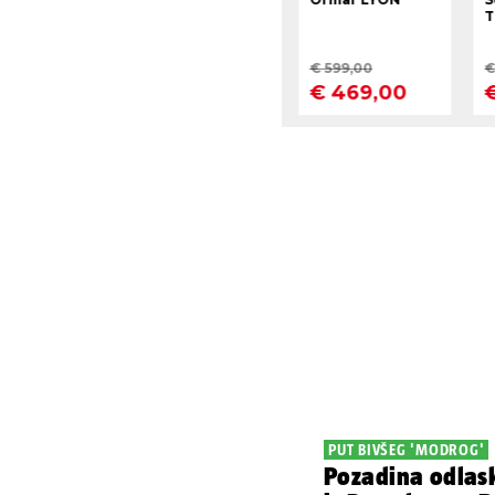
PUT BIVŠEG 'MODROG'
Pozadina odlas