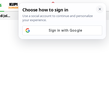
S
PRIJAVA
idi još…