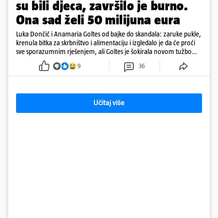
su bili djeca, završilo je burno.
Ona sad želi 50 milijuna eura
Luka Dončić i Anamaria Goltes od bajke do skandala: zaruke pukle,
krenula bitka za skrbništvo i alimentaciju i izgledalo je da će proći
sve sporazumnim rješenjem, ali Goltes je šokirala novom tužbom
u Sloveniji
9
36
Učitaj više