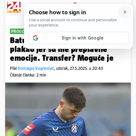
PRIJAVA
Sport
Komentari
23
PROGOVORIO O SUZAMA
Baturina: Protiv Varaždina sam
plakao jer su me preplavile
emocije. Transfer? Moguće je
Piše
Domagoj Vugrinović
,
utorak, 27.5.2025. u 20:43
Čitanje članka: 2 min