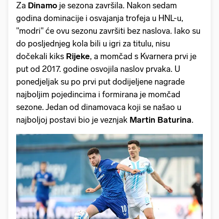
Za
Dinamo
je sezona završila. Nakon sedam
godina dominacije i osvajanja trofeja u HNL-u,
"modri" će ovu sezonu završiti bez naslova. Iako su
do posljednjeg kola bili u igri za titulu, nisu
dočekali kiks
Rijeke
, a momčad s Kvarnera prvi je
put od 2017. godine osvojila naslov prvaka. U
ponedjeljak su po prvi put dodijeljene nagrade
najboljim pojedincima i formirana je momčad
sezone. Jedan od dinamovaca koji se našao u
najboljoj postavi bio je veznjak
Martin
Baturina
.