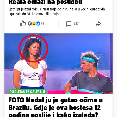
Reala odlazi na posudbu
Ljetni prijelazni rok u HNL-u traje do 7. rujna, a u većini europskih
liga traje do 31. kolovoza ili 1. rujna
78
327
POGLEDAJTE GALERIJU
FOTO Nadal ju je gutao očima u
Brazilu. Gdje je ova hostesa 12
godina poslije i kako izgleda?