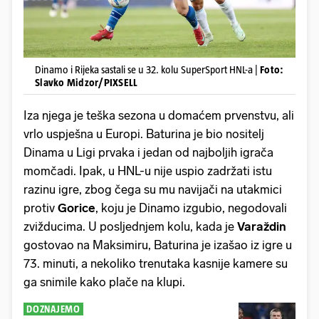
Dinamo i Rijeka sastali se u 32. kolu SuperSport HNL-a |
Foto:
Slavko Midzor/PIXSELL
Iza njega je teška sezona u domaćem prvenstvu, ali
vrlo uspješna u Europi. Baturina je bio nositelj
Dinama u Ligi prvaka i jedan od najboljih igrača
momčadi. Ipak, u HNL-u nije uspio zadržati istu
razinu igre, zbog čega su mu navijači na utakmici
protiv
Gorice
, koju je Dinamo izgubio, negodovali
zvižducima. U posljednjem kolu, kada je
Varaždin
gostovao na Maksimiru, Baturina je izašao iz igre u
73. minuti, a nekoliko trenutaka kasnije kamere su
ga snimile kako plače na klupi.
DOZNAJEMO