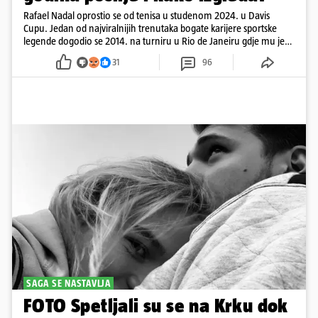
Rafael Nadal oprostio se od tenisa u studenom 2024. u Davis
Cupu. Jedan od najviralnijih trenutaka bogate karijere sportske
legende dogodio se 2014. na turniru u Rio de Janeiru gdje mu je
pažnju odvlačila ljepotica iza klupe
31
96
SAGA SE NASTAVLJA
FOTO Spetljali su se na Krku dok