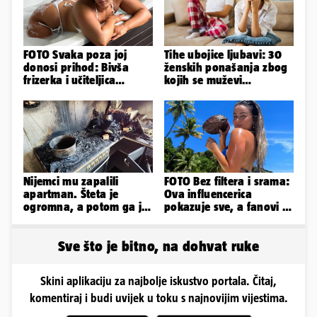
FOTO Svaka poza joj
Tihe ubojice ljubavi: 30
donosi prihod: Bivša
ženskih ponašanja zbog
frizerka i učiteljica
kojih se muževi
oblinama je zapalila
emocionalno distanciraju
Instagram
Nijemci mu zapalili
FOTO Bez filtera i srama:
apartman. Šteta je
Ova influencerica
ogromna, a potom ga je
pokazuje sve, a fanovi je
šokirao i e-mail od
naprosto obožavaju!
Bookinga
Sve što je bitno, na dohvat ruke
Skini aplikaciju za najbolje iskustvo portala. Čitaj,
komentiraj i budi uvijek u toku s najnovijim vijestima.