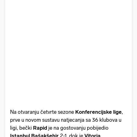
Na otvaranju četvrte sezone
Konferencijske lige
,
prve u novom sustavu natjecanja sa 36 klubova u
ligi, bečki
Rapid
je na gostovanju pobijedio
Istanbul Bašakšehir
2-1, dok je
Vitoria