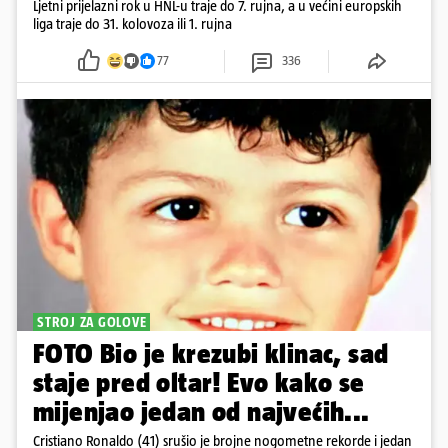
Ljetni prijelazni rok u HNL-u traje do 7. rujna, a u većini europskih
liga traje do 31. kolovoza ili 1. rujna
77
336
STROJ ZA GOLOVE
FOTO Bio je krezubi klinac, sad
staje pred oltar! Evo kako se
mijenjao jedan od najvećih...
Cristiano Ronaldo (41) srušio je brojne nogometne rekorde i jedan