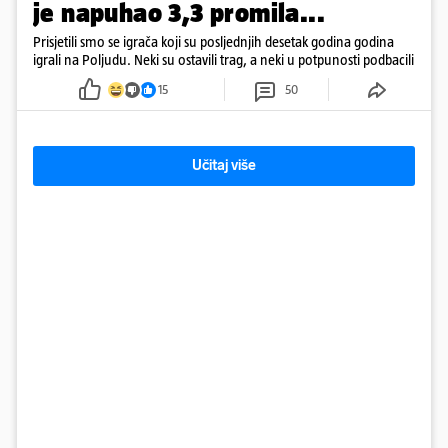
je napuhao 3,3 promila...
Prisjetili smo se igrača koji su posljednjih desetak godina godina
igrali na Poljudu. Neki su ostavili trag, a neki u potpunosti podbacili
15
50
Učitaj više