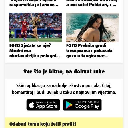
raspametila je fanove
a oni šute! Političari, i vi
zaigranim fotkama iz
ste odgovorni
plićaka
FOTO Sjećate se nje?
FOTO Prekrila grudi
Modrićeva
trešnjicama i pokazala
obožavateljica polugola
guzu u tangicama:
uletjela na finale LP. Evo
Ovako ljetuje bujna
što radi danas
Slavonka
Sve što je bitno, na dohvat ruke
Skini aplikaciju za najbolje iskustvo portala. Čitaj,
komentiraj i budi uvijek u toku s najnovijim vijestima.
Odaberi temu koju želiš pratiti