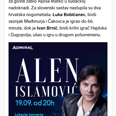
za goste zabio Aljoša Matko u sudačkoj
nadoknadi. Za slovenski sastav nastupila su dva
hrvatska nogometaša.
Luka Bobičanec
, bivši
veznjak Međimurja i Čakovca je igrao do 66.
minute, dok je
Ivan Brnić
, bivši krilni igrač Hajduka
i Dugopolja, ušao u igru u drugom poluvremenu.