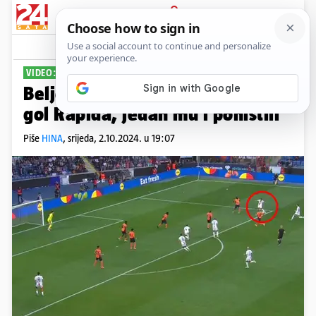
PRIJAVA
Sport
Komentari
0
VIDEO: POBJEDA U EUROPI
Beljo asistirao za fenomenalni
gol Rapida, jedan mu i poništili
Piše
HINA
,
srijeda, 2.10.2024. u 19:07