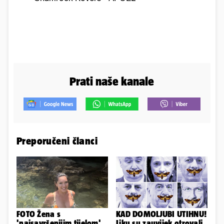
Prati naše kanale
Preporučeni članci
FOTO Žena s
KAD DOMOLJUBI UTIHNU!
'najsavršenijim tijelom'
Liku su zauvijek otrovali,