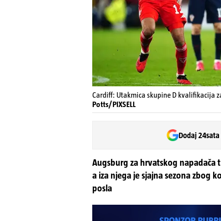
Cardiff: Utakmica skupine D kvalifikacija 
Potts/PIXSELL
Dodaj 24sata
Augsburg za hrvatskog napadača traž
a iza njega je sjajna sezona zbog 
posla