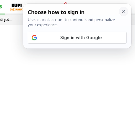
S
PRIJAVA
idi još…