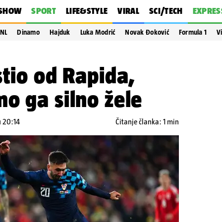
SHOW
SPORT
LIFE&STYLE
VIRAL
SCI/TECH
EXPRES
NL
Dinamo
Hajduk
Luka Modrić
Novak Đoković
Formula 1
V
stio od Rapida,
o ga silno žele
u 20:14
Čitanje članka: 1 min