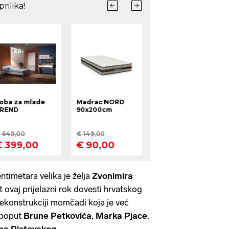
ntimetara velika je želja
Zvonimira
et ovaj prijelazni rok dovesti hrvatskog
rekonstrukciji momčadi koja je već
 poput
Brune
Petkovića
,
Marka Pjace
,
na Ristovskog
...