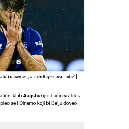
Pokretanje videa...
atori u povijest, a stiže Bayernova nada?
|
atični klub
Augsburg
odlučio vratiti s
upleo se i Dinamo koji bi Belju doveo