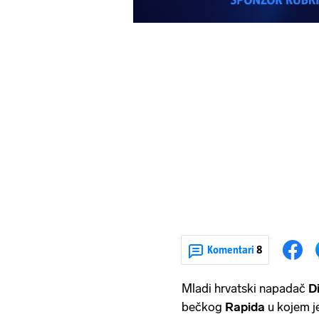
Komentari
8
Mladi hrvatski napadač
D
bečkog
Rapida
u kojem j