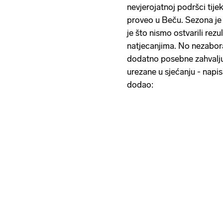
nevjerojatnoj podršci tij
proveo u Beču. Sezona je 
je što nismo ostvarili rez
natjecanjima. No nezabor
dodatno posebne zahvaljuj
urezane u sjećanju - napis
dodao: