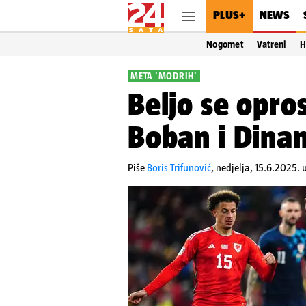
PLUS+
NEWS
Nogomet
Vatreni
H
META 'MODRIH'
Beljo se opro
Boban i Dinam
Piše
Boris Trifunović
,
nedjelja, 15.6.2025. 