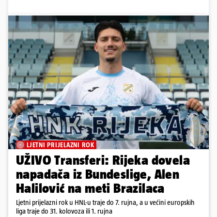
LJETNI PRIJELAZNI ROK
UŽIVO Transferi: Rijeka dovela
napadača iz Bundeslige, Alen
Halilović na meti Brazilaca
Ljetni prijelazni rok u HNL-u traje do 7. rujna, a u većini europskih
liga traje do 31. kolovoza ili 1. rujna