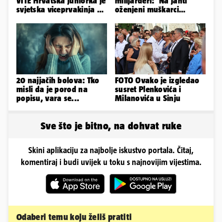
VITE Hrvatska juniorka je
milijarderi: 'Na jahti
svjetska viceprvakinja u
oženjeni muškarci
bacanju koplja!
zaborave na pravila'
20 najjačih bolova: Tko
FOTO Ovako je izgledao
misli da je porod na
susret Plenkovića i
popisu, vara se...
Milanovića u Sinju
Sve što je bitno, na dohvat ruke
Skini aplikaciju za najbolje iskustvo portala. Čitaj,
komentiraj i budi uvijek u toku s najnovijim vijestima.
Odaberi temu koju želiš pratiti