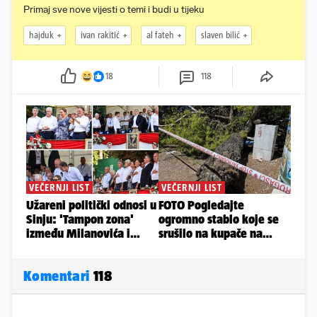
Primaj sve nove vijesti o temi i budi u tijeku
hajduk
ivan rakitić
al fateh
slaven bilić
18
118
Komentari
118