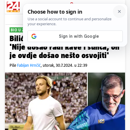
PRIJAVA
Sport
Komentari
118
BIO U ZAGREBU
Bilić o dolasku Rakete u Hajduk:
'Nije došao radi kave i sunca, on
je ovdje došao nešto osvojiti'
Piše
Fabijan Hrnčić
,
utorak, 30.7.2024. u 22:39