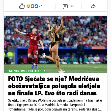
77
337
KONTROVERZNA KINSEY
FOTO Sjećate se nje? Modrićeva
obožavateljica polugola uletjela
na finale LP. Evo što radi danas
Svjetsku slavu Kinsey Wolanski postigla je upadanjem na travnjak u
finalu Lige prvaka 2019. u Madridu između Liverpoola i
Tottenhama. Tada se polugola pojavila na terenu, redarska služba