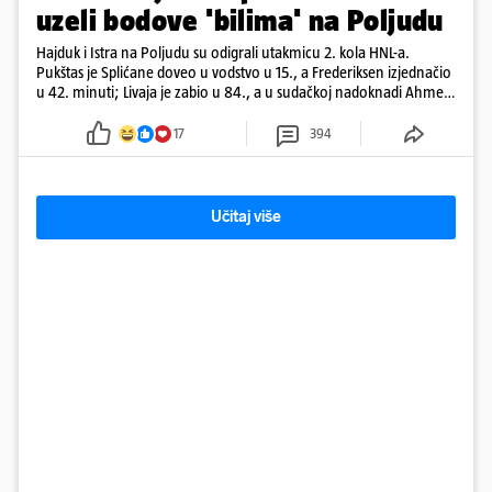
uzeli bodove 'bilima' na Poljudu
Hajduk i Istra na Poljudu su odigrali utakmicu 2. kola HNL-a.
Pukštas je Splićane doveo u vodstvo u 15., a Frederiksen izjednačio
u 42. minuti; Livaja je zabio u 84., a u sudačkoj nadoknadi Ahmeti
je pogodio za remi
17
394
Učitaj više