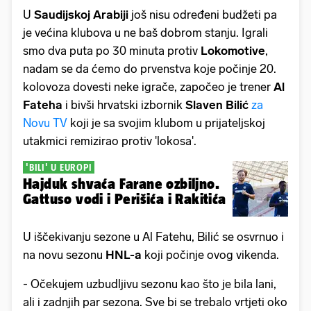
U
Saudijskoj Arabiji
još nisu određeni budžeti pa
je većina klubova u ne baš dobrom stanju. Igrali
smo dva puta po 30 minuta protiv
Lokomotive
,
nadam se da ćemo do prvenstva koje počinje 20.
kolovoza dovesti neke igrače, započeo je trener
Al
Fateha
i bivši hrvatski izbornik
Slaven Bilić
za
Novu TV
koji je sa svojim klubom u prijateljskoj
utakmici remizirao protiv 'lokosa'.
'BILI' U EUROPI
Hajduk shvaća Farane ozbiljno.
Gattuso vodi i Perišića i Rakitića
U iščekivanju sezone u Al Fatehu, Bilić se osvrnuo i
na novu sezonu
HNL-a
koji počinje ovog vikenda.
- Očekujem uzbudljivu sezonu kao što je bila lani,
ali i zadnjih par sezona. Sve bi se trebalo vrtjeti oko