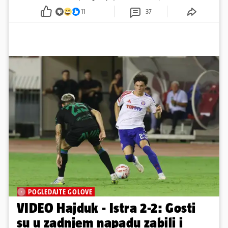
ju je lovila po travnjaku, a njezine fotografije obišle su svijet.
11
37
POGLEDAJTE GOLOVE
VIDEO Hajduk - Istra 2-2: Gosti
su u zadnjem napadu zabili i