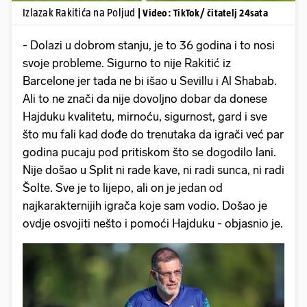
Izlazak Rakitića na Poljud
| Video: TikTok/ čitatelj 24sata
- Dolazi u dobrom stanju, je to 36 godina i to nosi
svoje probleme. Sigurno to nije Rakitić iz
Barcelone jer tada ne bi išao u Sevillu i Al Shabab.
Ali to ne znači da nije dovoljno dobar da donese
Hajduku kvalitetu, mirnoću, sigurnost, gard i sve
što mu fali kad dođe do trenutaka da igrači već par
godina pucaju pod pritiskom što se dogodilo lani.
Nije došao u Split ni rade kave, ni radi sunca, ni radi
Šolte. Sve je to lijepo, ali on je jedan od
najkarakternijih igrača koje sam vodio. Došao je
ovdje osvojiti nešto i pomoći Hajduku - objasnio je.