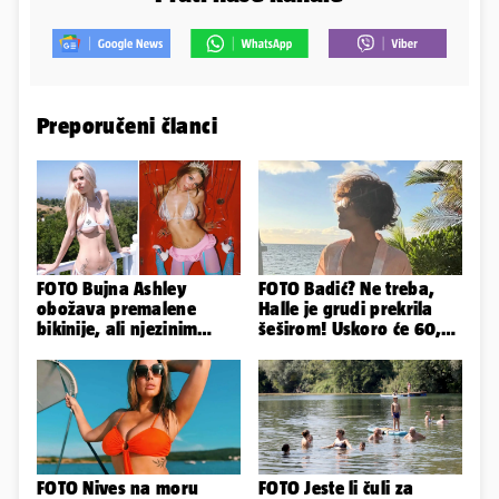
Preporučeni članci
FOTO Bujna Ashley
FOTO Badić? Ne treba,
obožava premalene
Halle je grudi prekrila
bikinije, ali njezinim
šeširom! Uskoro će 60,
fanovima to uopće ne
ljetuje u golim izdanjima
smeta
FOTO Nives na moru
FOTO Jeste li čuli za