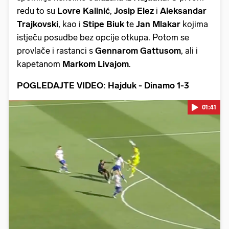
redu to su
Lovre Kalinić
,
Josip
Elez
i
Aleksandar
Trajkovski
, kao i
Stipe Biuk
te
Jan
Mlakar
kojima
istječu posudbe bez opcije otkupa. Potom se
provlače i rastanci s
Gennarom Gattusom
, ali i
kapetanom
Markom Livajom
.
POGLEDAJTE VIDEO: Hajduk - Dinamo 1-3
01:41
Pokretanje videa...