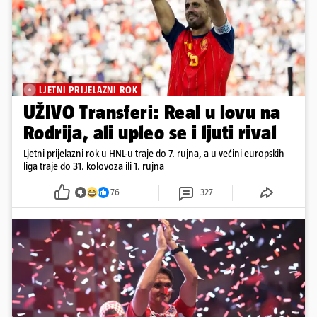
LJETNI PRIJELAZNI ROK
UŽIVO Transferi: Real u lovu na
Rodrija, ali upleo se i ljuti rival
Ljetni prijelazni rok u HNL-u traje do 7. rujna, a u većini europskih
liga traje do 31. kolovoza ili 1. rujna
76
327