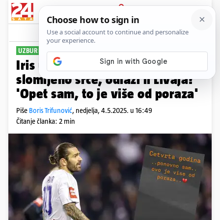
PRIJAVA
Sport
Komentari
72
UZBURKANE STRASTI
Iris u emotivnoj poruci objavila
slomljeno srce, odlazi li Livaja?
'Opet sam, to je više od poraza'
Piše
Boris Trifunović
,
nedjelja, 4.5.2025. u 16:49
Čitanje članka: 2 min