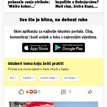
pokazala svoje atribute:
kupalište u Bubnjarcima?
'Miriše kokos...'
Mali slap, bistra Kupa,
šumski hlad - prava
idila!
Sve što je bitno, na dohvat ruke
Skini aplikaciju za najbolje iskustvo portala. Čitaj,
komentiraj i budi uvijek u toku s najnovijim vijestima.
Odaberi temu koju želiš pratiti
Primaj sve nove vijesti o temi i budi u tijeku
hnl
hajduk
marko livaja
iris livaja
23
72