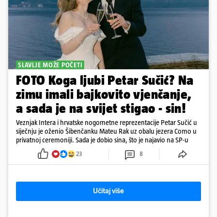
SLAVLJE MOŽE POČETI
FOTO Koga ljubi Petar Sučić? Na
zimu imali bajkovito vjenčanje,
a sada je na svijet stigao - sin!
Veznjak Intera i hrvatske nogometne reprezentacije Petar Sučić u
siječnju je oženio Šibenčanku Mateu Rak uz obalu jezera Como u
privatnoj ceremoniji. Sada je dobio sina, što je najavio na SP-u
23
8
Učitaj više