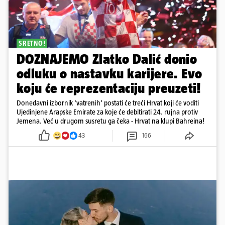
SRETNO!
DOZNAJEMO Zlatko Dalić donio
odluku o nastavku karijere. Evo
koju će reprezentaciju preuzeti!
Donedavni izbornik 'vatrenih' postati će treći Hrvat koji će voditi
Ujedinjene Arapske Emirate za koje će debitirati 24. rujna protiv
Jemena. Već u drugom susretu ga čeka - Hrvat na klupi Bahreina!
43
166