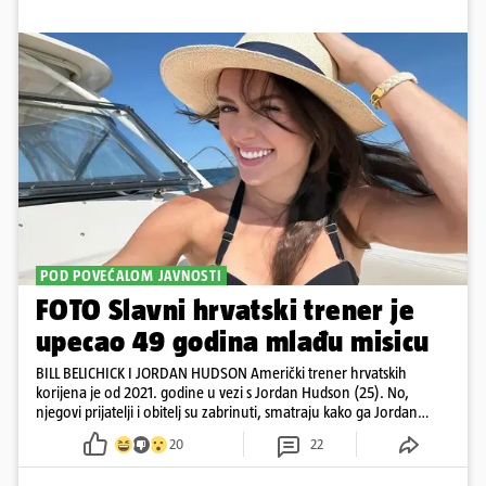
POD POVEĆALOM JAVNOSTI
FOTO Slavni hrvatski trener je
upecao 49 godina mlađu misicu
BILL BELICHICK I JORDAN HUDSON Američki trener hrvatskih
korijena je od 2021. godine u vezi s Jordan Hudson (25). No,
njegovi prijatelji i obitelj su zabrinuti, smatraju kako ga Jordan
kontrolira
20
22