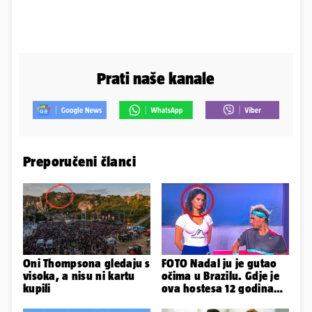
Prati naše kanale
Preporučeni članci
Oni Thompsona gledaju s
FOTO Nadal ju je gutao
visoka, a nisu ni kartu
očima u Brazilu. Gdje je
kupili
ova hostesa 12 godina
poslije i kako izgleda?