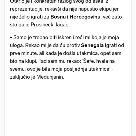
Otkrio je i konkretan razlog svog odlaska iz
reprezentacije, rekavši da nije napustio ekipu jer
nije želio igrati za
Bosnu i Hercegovinu
, već zato
što ga je Prosinečki lagao.
- Samo je trebao biti iskren i reći mi koja je moja
uloga. Rekao mi je da ću protiv
Senegala
igrati od
prve minute, ali kada je došla utakmica, opet sam
bio na klupi. Tad sam mu rekao: 'Šefe, hvala na
svemu, ovo je bila moja posljednja utakmica' -
zaključio je Medunjanin.