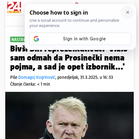
PRIJAVA
Sport
Komentari
16
NASTAVLJA SUKOB
Bivši BiH reprezentativac: 'Vidio
sam odmah da Prosinečki nema
pojma, a sad je opet izbornik...'
Piše
Domagoj Vugrinović
,
ponedjeljak, 31.3.2025. u 16:33
Čitanje članka: < 1 min