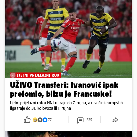
LJETNI PRIJELAZNI ROK
UŽIVO Transferi: Ivanović ipak
prelomio, blizu je Francuske!
Ljetni prijelazni rok u HNL-u traje do 7. rujna, a u većini europskih
liga traje do 31. kolovoza ili 1. rujna
77
335