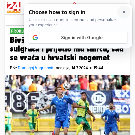
PRIJAVA
Sport
Komentari
13
PROBLEMATIČNI JO
Bivši hajdukovac nožem napao
suigrača i prijetio mu smrću, sad
se vraća u hrvatski nogomet
Piše
Domagoj Vugrinović
,
nedjelja, 14.7.2024. u 15:44