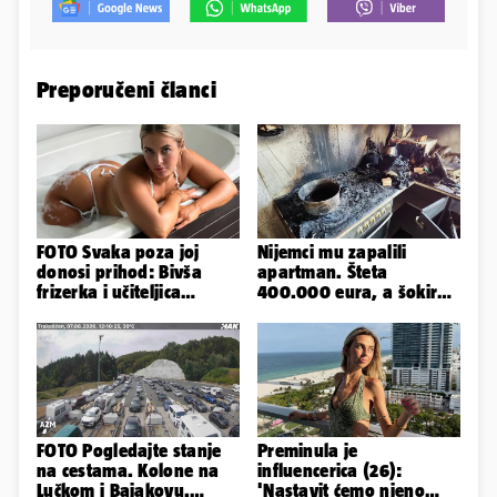
Preporučeni članci
FOTO Svaka poza joj
Nijemci mu zapalili
donosi prihod: Bivša
apartman. Šteta
frizerka i učiteljica
400.000 eura, a šokirao
oblinama je zapalila
ga mail od Bookinga
Instagram
FOTO Pogledajte stanje
Preminula je
na cestama. Kolone na
influencerica (26):
Lučkom i Bajakovu.
'Nastavit ćemo njeno