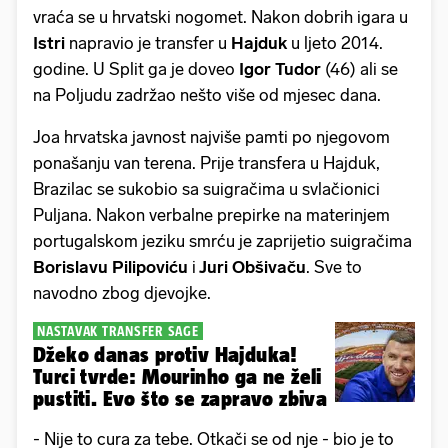
vraća se u hrvatski nogomet. Nakon dobrih igara u
Istri
napravio je transfer u
Hajduk
u ljeto 2014.
godine. U Split ga je doveo
Igor Tudor
(46) ali se
na Poljudu zadržao nešto više od mjesec dana.
Joa hrvatska javnost najviše pamti po njegovom
ponašanju van terena. Prije transfera u Hajduk,
Brazilac se sukobio sa suigračima u svlačionici
Puljana. Nakon verbalne prepirke na materinjem
portugalskom jeziku smrću je zaprijetio suigračima
Borislavu Pilipoviću
i
Juri Obšivaču
. Sve to
navodno zbog djevojke.
NASTAVAK TRANSFER SAGE
Džeko danas protiv Hajduka!
Turci tvrde: Mourinho ga ne želi
pustiti. Evo što se zapravo zbiva
- Nije to cura za tebe. Otkači se od nje - bio je to