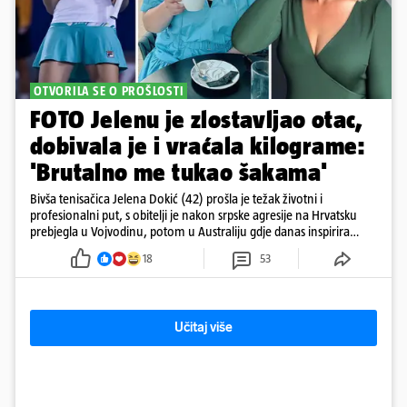
OTVORILA SE O PROŠLOSTI
FOTO Jelenu je zlostavljao otac,
dobivala je i vraćala kilograme:
'Brutalno me tukao šakama'
Bivša tenisačica Jelena Dokić (42) prošla je težak životni i
profesionalni put, s obitelji je nakon srpske agresije na Hrvatsku
prebjegla u Vojvodinu, potom u Australiju gdje danas inspirira
mnoge
18
53
Učitaj više