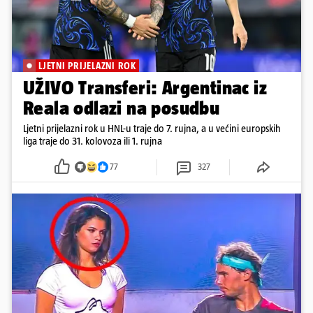
LJETNI PRIJELAZNI ROK
UŽIVO Transferi: Argentinac iz
Reala odlazi na posudbu
Ljetni prijelazni rok u HNL-u traje do 7. rujna, a u većini europskih
liga traje do 31. kolovoza ili 1. rujna
77
327