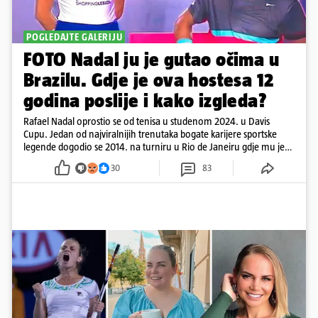
POGLEDAJTE GALERIJU
FOTO Nadal ju je gutao očima u
Brazilu. Gdje je ova hostesa 12
godina poslije i kako izgleda?
Rafael Nadal oprostio se od tenisa u studenom 2024. u Davis
Cupu. Jedan od najviralnijih trenutaka bogate karijere sportske
legende dogodio se 2014. na turniru u Rio de Janeiru gdje mu je
pažnju odvlačila ljepotica iza klupe
30
83