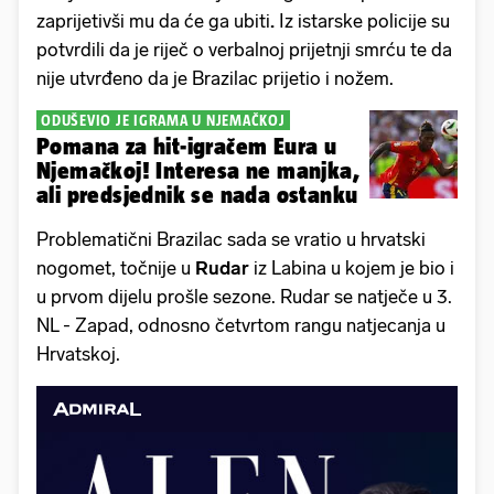
zaprijetivši mu da će ga ubiti
.
Iz istarske policije su
potvrdili da je riječ o verbalnoj prijetnji smrću te da
nije utvrđeno da je Brazilac prijetio i nožem.
ODUŠEVIO JE IGRAMA U NJEMAČKOJ
Pomana za hit-igračem Eura u
Njemačkoj! Interesa ne manjka,
ali predsjednik se nada ostanku
Problematični Brazilac sada se vratio u hrvatski
nogomet, točnije u
Rudar
iz Labina u kojem je bio i
u prvom dijelu prošle sezone. Rudar se natječe u 3.
NL - Zapad, odnosno četvrtom rangu natjecanja u
Hrvatskoj.