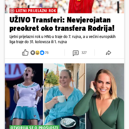
LJETNI PRIJELAZNI ROK
UŽIVO Transferi: Nevjerojatan
preokret oko transfera Rodrija!
Ljetni prijelazni rok u HNL-u traje do 7. rujna, a u većini europskih
liga traje do 31. kolovoza ili 1. rujna
76
327
OTVORILA SE O PROŠLOSTI