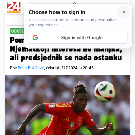
PRIJAVA
Sport
Komentari
3
ODUŠEVIO JE IGRAMA U NJEMAČKOJ
Pomana za hit-igračem Eura u
Njemačkoj! Interesa ne manjka,
ali predsjednik se nada ostanku
Piše
Petar Božičević
,
četvrtak, 11.7.2024. u 20:45