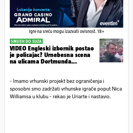
Igre na sreću mogu izazvati ovisnost. 18+
SMIJEH DO SUZA
VIDEO Engleski izbornik postao
je policajac? Urnebesna scena
na ulicama Dortmunda...
- Imamo vrhunski projekt bez ograničenja i
sposobni smo zadržati vrhunske igrače poput Nica
Williamsa u klubu - rekao je Uriarte i nastavio.