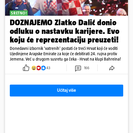
SRETNO!
DOZNAJEMO Zlatko Dalić donio
odluku o nastavku karijere. Evo
koju će reprezentaciju preuzeti!
Donedavni izbornik 'vatrenih' postati će treći Hrvat koji će voditi
Ujedinjene Arapske Emirate za koje će debitirati 24. rujna protiv
Jemena. Već u drugom susretu ga čeka - Hrvat na klupi Bahreina!
43
166
Učitaj više