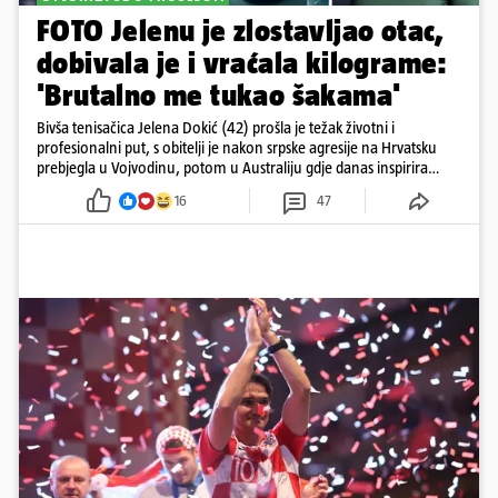
FOTO Jelenu je zlostavljao otac,
dobivala je i vraćala kilograme:
'Brutalno me tukao šakama'
Bivša tenisačica Jelena Dokić (42) prošla je težak životni i
profesionalni put, s obitelji je nakon srpske agresije na Hrvatsku
prebjegla u Vojvodinu, potom u Australiju gdje danas inspirira
mnoge
16
47