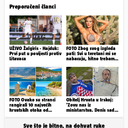
Preporučeni članci
UŽIVO Žalgiris - Hajduk:
FOTO Zbog svog izgleda
Prvi put u povijesti protiv
pati: Svi u teretani mi se
Litavaca
nabacuju, hitno trebam
tjelohranitelja!
FOTO Ovako su stranci
Obitelj Hrvata u Irskoj:
rangirali 10 najvećih
'Zovu nas iz
hrvatskih otoka od
ministarstva. Denis sada
najboljeg do najgoreg
ima temperaturu. Strah
nas je'
Sve što je bitno, na dohvat ruke