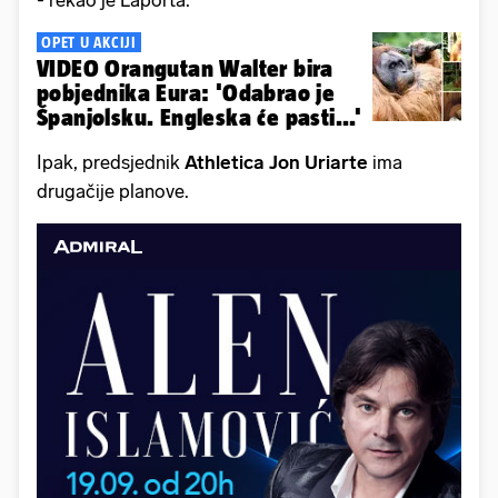
- rekao je Laporta.
OPET U AKCIJI
VIDEO Orangutan Walter bira
pobjednika Eura: 'Odabrao je
Španjolsku. Engleska će pasti...'
Ipak, predsjednik
Athletica Jon Uriarte
ima
drugačije planove.