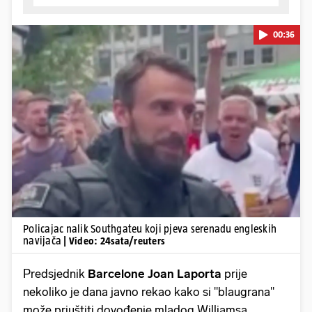
00:36
Pokretanje videa...
Policajac nalik Southgateu koji pjeva serenadu engleskih
navijača
| Video: 24sata/reuters
Predsjednik
Barcelone
Joan Laporta
prije
nekoliko je dana javno rekao kako si "blaugrana"
može priuštiti dovođenje mladog Williamsa.