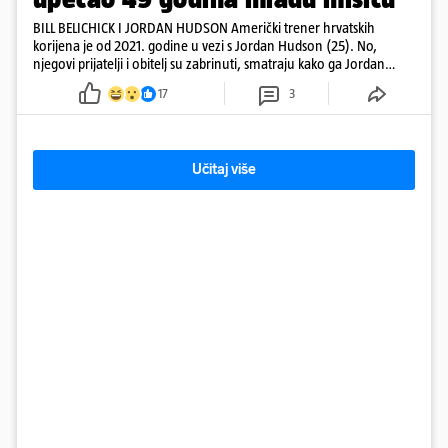
BILL BELICHICK I JORDAN HUDSON Američki trener hrvatskih
korijena je od 2021. godine u vezi s Jordan Hudson (25). No,
njegovi prijatelji i obitelj su zabrinuti, smatraju kako ga Jordan
kontrolira
17
3
Učitaj više