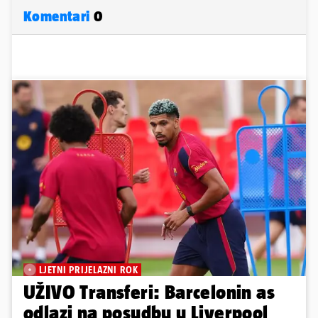
Komentari
0
LJETNI PRIJELAZNI ROK
UŽIVO Transferi: Barcelonin as
odlazi na posudbu u Liverpool