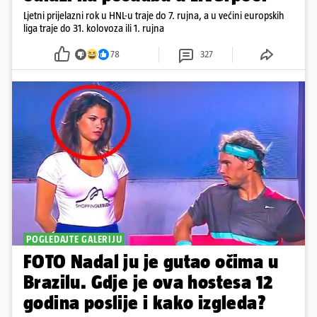
Ljetni prijelazni rok u HNL-u traje do 7. rujna, a u većini europskih
liga traje do 31. kolovoza ili 1. rujna
78
327
POGLEDAJTE GALERIJU
FOTO Nadal ju je gutao očima u
Brazilu. Gdje je ova hostesa 12
godina poslije i kako izgleda?