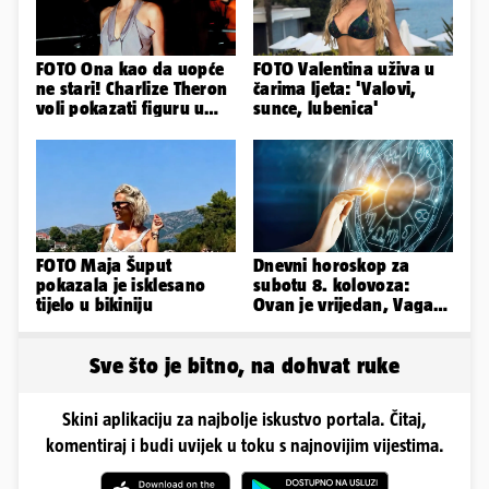
FOTO Ona kao da uopće
FOTO Valentina uživa u
ne stari! Charlize Theron
čarima ljeta: 'Valovi,
voli pokazati figuru u
sunce, lubenica'
golišavim izdanjima...
FOTO Maja Šuput
Dnevni horoskop za
pokazala je isklesano
subotu 8. kolovoza:
tijelo u bikiniju
Ovan je vrijedan, Vaga
uživa u izlascima...
Sve što je bitno, na dohvat ruke
Skini aplikaciju za najbolje iskustvo portala. Čitaj,
komentiraj i budi uvijek u toku s najnovijim vijestima.