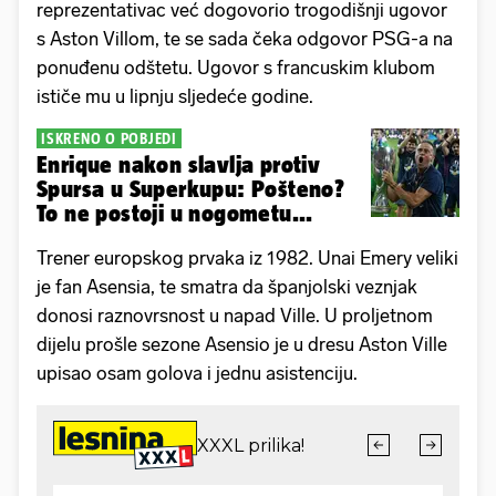
reprezentativac već dogovorio trogodišnji ugovor
s Aston Villom, te se sada čeka odgovor PSG-a na
ponuđenu odštetu. Ugovor s francuskim klubom
ističe mu u lipnju sljedeće godine.
ISKRENO O POBJEDI
Enrique nakon slavlja protiv
Spursa u Superkupu: Pošteno?
To ne postoji u nogometu...
Trener europskog prvaka iz 1982. Unai Emery veliki
je fan Asensia, te smatra da španjolski veznjak
donosi raznovrsnost u napad Ville. U proljetnom
dijelu prošle sezone Asensio je u dresu Aston Ville
upisao osam golova i jednu asistenciju.