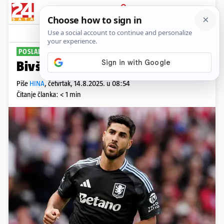
PRIJAVA
Sport
Komentari
0
POSLALI PONUDU
Bivši igrač Reala na radaru Ville
Piše
HINA
,
četvrtak, 14.8.2025. u 08:54
Čitanje članka: < 1 min