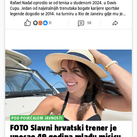
Rafael Nadal oprostio se od tenisa u studenom 2024. u Davis
Cupu. Jedan od najviralnijih trenutaka bogate karijere sportske
legende dogodio se 2014. na turniru u Rio de Janeiru gdje mu je
pažnju odvlačila ljepotica iza klupe
31
98
POD POVEĆALOM JAVNOSTI
FOTO Slavni hrvatski trener je
upecao 49 godina mlađu misicu