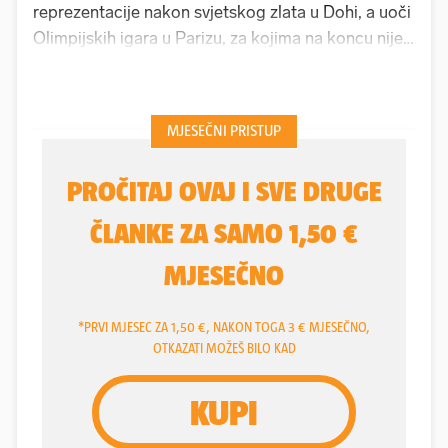
reprezentacije nakon svjetskog zlata u Dohi, a uoči
Olimpijskih igara u Parizu, za kojima na koncu nije
izborio mjesto, među najvećim je navijačima
"barakuda". Štoviše, bio je njihov kapetan, igrač
koji je držao svlačionicu, čija se riječ slušala.