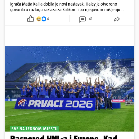
igrača Matta Kalila dobila je novi nastavak. Haley je otvoreno
govorila o razlogu razlaza za Kalikom i po njegovom mišljenju
prešla granicu dobrog ukusa
4
41
SVE NA JEDNOM MJESTU
Raspored HNL-a i Europe. Kad