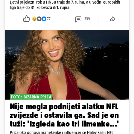
Ljetni prijelazni rok u HNL-u traje do 7. rujna, a u većini europskih
liga traje do 31. kolovoza ili 1. rujna
77
339
FOTO: BIZARNA PRIČA
Nije mogla podnijeti alatku NFL
zvijezde i ostavila ga. Sad je on
tuži: 'Izgleda kao tri limenke...'
Priča oko odnosa manekenke i influencerice Haley Kalil i NFL