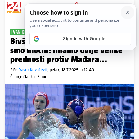
PRIJAVA
Sport
Komentari
0
IVAN KRAPIĆ ZA 24SATA
PLUS+
Bivši kapetan 'barakuda': Baš
smo moćni! Imamo dvije velike
prednosti protiv Mađara...
Piše
Davor Kovačević
,
petak, 18.7.2025. u 12:40
Čitanje članka: 5 min