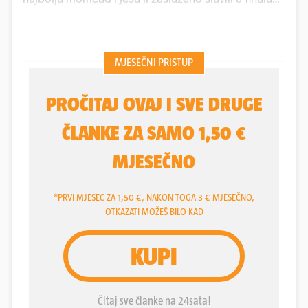
nema spora. Ne samo da su zasluženo slavili, nego
su pokazali rijetko viđenu kvalitetu i dominaciju,
pobijedili su u svih sedam utakmica te usput
porušili brojne rekorde. Na koncu konca predstavili
su neke nove igrače, koji će nositi kvalitetu
reprezentacije još godinama.