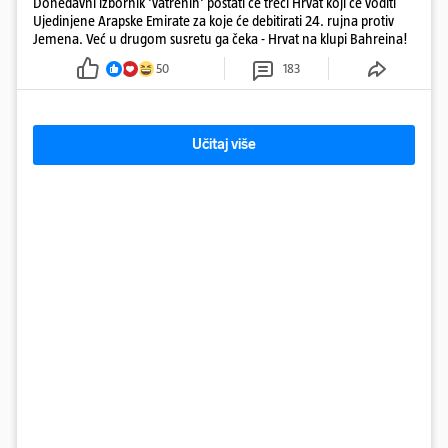
Donedavni izbornik 'vatrenih' postati će treći Hrvat koji će voditi
Ujedinjene Arapske Emirate za koje će debitirati 24. rujna protiv
Jemena. Već u drugom susretu ga čeka - Hrvat na klupi Bahreina!
50
183
Učitaj više