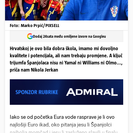
Foto: Marko Prpić/PIXSELL
Dodaj 24sata među omiljene izvore na Googleu
Hrvatskoj je ovo bila dobra škola, imamo mi dovoljno
kvalitete i potencijala, ali nam trebaju promjene. A ključ
trijumfa Španjolaca nisu ni Yamal ni Williams ni Olmo...,
priča nam Nikola Jerkan
Iako se od početka Eura vode rasprave je li ovo
najlošiji Euro ikad, oko pitanja jesu li Španjolci
najbolja momčad i jesu li zasluženo slavili u finalu