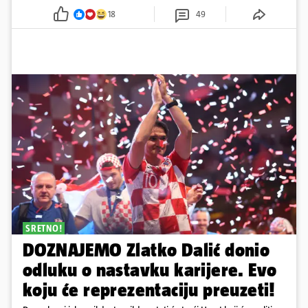
mnoge
18
49
SRETNO!
DOZNAJEMO Zlatko Dalić donio
odluku o nastavku karijere. Evo
koju će reprezentaciju preuzeti!