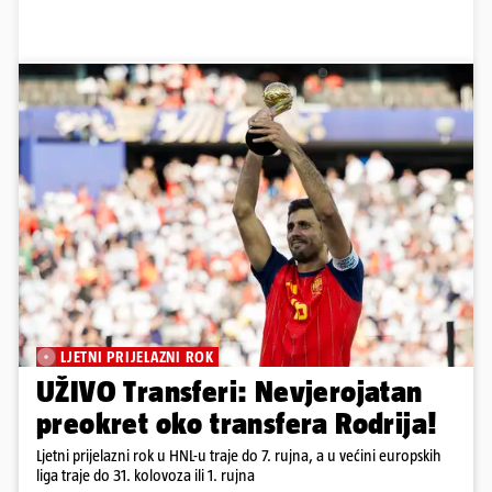
LJETNI PRIJELAZNI ROK
UŽIVO Transferi: Nevjerojatan
preokret oko transfera Rodrija!
Ljetni prijelazni rok u HNL-u traje do 7. rujna, a u većini europskih
liga traje do 31. kolovoza ili 1. rujna