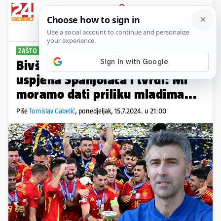
PRIJAVA
Sport
Komentari
16
ZAŠTO 'FURIJA' DOMINIRA?
PLUS+
Bivši 'vatreni' as otkriva tajnu
uspjeha Španjolaca i tvrdi: Mi
moramo dati priliku mladima...
Piše
Tomislav Gabelić
,
ponedjeljak, 15.7.2024. u 21:00