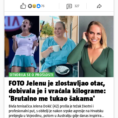
76
327
OTVORILA SE O PROŠLOSTI
FOTO Jelenu je zlostavljao otac,
dobivala je i vraćala kilograme:
'Brutalno me tukao šakama'
Bivša tenisačica Jelena Dokić (42) prošla je težak životni i
profesionalni put, s obitelji je nakon srpske agresije na Hrvatsku
prebjegla u Vojvodinu, potom u Australiju gdje danas inspirira