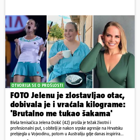
OTVORILA SE O PROŠLOSTI
FOTO Jelenu je zlostavljao otac,
dobivala je i vraćala kilograme:
'Brutalno me tukao šakama'
Bivša tenisačica Jelena Dokić (42) prošla je težak životni i
profesionalni put, s obitelji je nakon srpske agresije na Hrvatsku
prebjegla u Vojvodinu, potom u Australiju gdje danas inspirira
mnoge