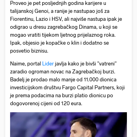
Proveo je pet posljednjih godina karijere u
talijanskoj Genoi, a ranije je nastupao još za
Fiorentinu, Lazio i HSV, ali najviše nastupa ipak je
odigrao u dresu zagrebačkog Dinama, u koji se
mogao vratiti tijekom ljetnog prijelaznog roka.
Ipak, objesio je kopačke o klin i dodatno se
posvetio biznisu.
Naime, portal
Lider
javlja kako je bivši ''vatreni''
zaradio ogroman novac na Zagrebačkoj burzi.
Badelj je prodao malo manje od 11.000 dionica
investicijskom društvu Fargo Capital Partners, koji
je prema podacima na burzi platio dionicu po
dogovorenoj cijeni od 120 eura.