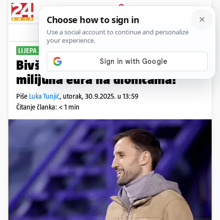
PRIJAVA
Sport
Komentari
6
LIJEPA ZARADA
Bivši 'vatreni' zaradio čak 1,3
milijuna eura na dionicama!
Piše
Luka Tunjić
,
utorak, 30.9.2025. u 13:59
Čitanje članka: < 1 min