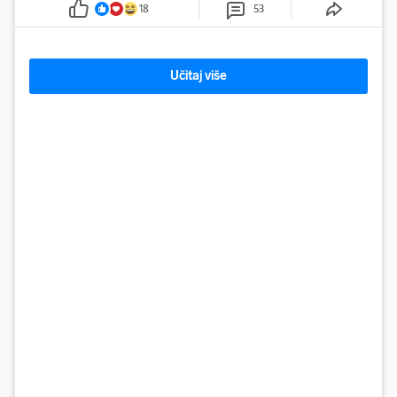
18
53
Učitaj više