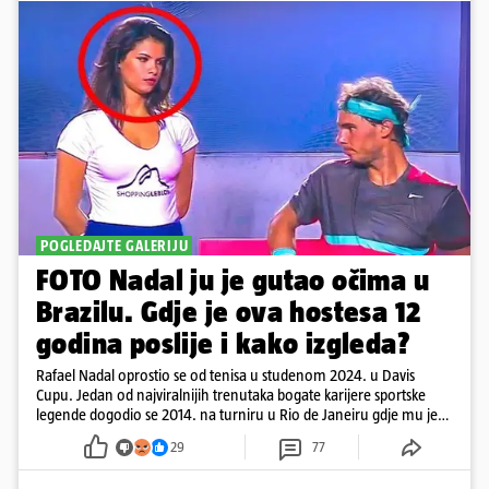
POGLEDAJTE GALERIJU
FOTO Nadal ju je gutao očima u
Brazilu. Gdje je ova hostesa 12
godina poslije i kako izgleda?
Rafael Nadal oprostio se od tenisa u studenom 2024. u Davis
Cupu. Jedan od najviralnijih trenutaka bogate karijere sportske
legende dogodio se 2014. na turniru u Rio de Janeiru gdje mu je
pažnju odvlačila ljepotica iza klupe
29
77