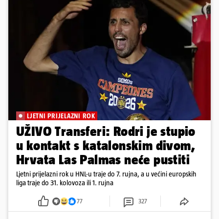
LJETNI PRIJELAZNI ROK
UŽIVO Transferi: Rodri je stupio
u kontakt s katalonskim divom,
Hrvata Las Palmas neće pustiti
Ljetni prijelazni rok u HNL-u traje do 7. rujna, a u većini europskih
liga traje do 31. kolovoza ili 1. rujna
77
327