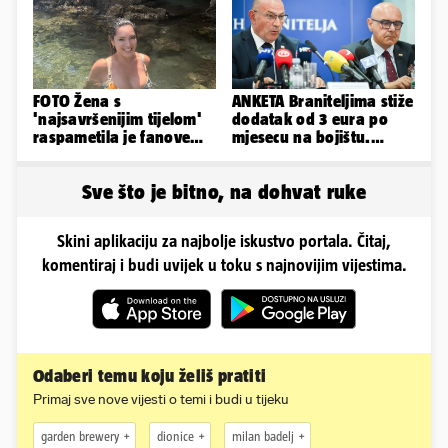
FOTO Žena s
ANKETA Braniteljima stiže
'najsavršenijim tijelom'
dodatak od 3 eura po
raspametila je fanove
mjesecu na bojištu.
zaigranim fotkama iz
Slažete li se s time?
plićaka
Sve što je bitno, na dohvat ruke
Skini aplikaciju za najbolje iskustvo portala. Čitaj,
komentiraj i budi uvijek u toku s najnovijim vijestima.
Odaberi temu koju želiš pratiti
Primaj sve nove vijesti o temi i budi u tijeku
garden brewery
dionice
milan badelj