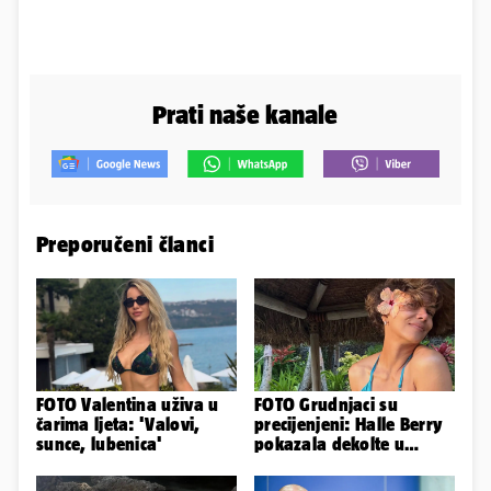
Prati naše kanale
Preporučeni članci
FOTO Valentina uživa u
FOTO Grudnjaci su
čarima ljeta: 'Valovi,
precijenjeni: Halle Berry
sunce, lubenica'
pokazala dekolte u
zavodljivoj satenskoj
haljinici