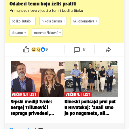
Odaberi temu koju želiš pratiti
Primaj sve nove vijesti o temi i budi u tijeku
boško šutalo
nikola čavlina
nk lokomotiva
dinamo
moreno živković
9
17