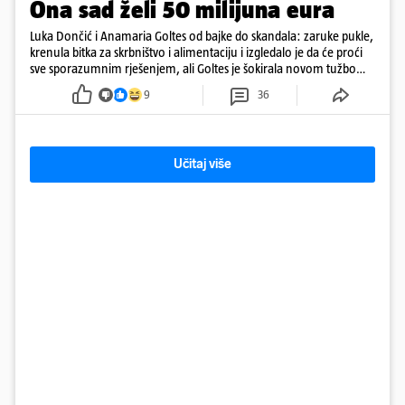
Ona sad želi 50 milijuna eura
Luka Dončić i Anamaria Goltes od bajke do skandala: zaruke pukle,
krenula bitka za skrbništvo i alimentaciju i izgledalo je da će proći
sve sporazumnim rješenjem, ali Goltes je šokirala novom tužbom
u Sloveniji
9
36
Učitaj više