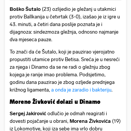
Boško Šutalo
(23) ozlijedio je gležanj u utakmici
protiv Ballkanija u četvrtak (3-0), izašao je iz igre u
43. minuti, a četiri dana poslije poznata je i
dijagnoza: sindezmoza gležnja, odnosno najmanje
dva mjeseca pauze.
To znači da će Šutalo, koji je pauzirao vjerojatno
propustiti utamice protiv Betisa. Sreća je u nesreći
za njega i Dinamo da se ne radi o gležnju zbog
kojega je ranije imao problema. Podsjetimo,
godinu dana pauzirao je zbog ozljede prednjega
križnog ligamenta,
a onda je zaradio i bakteriju
.
Moreno Živković dolazi u Dinamo
Sergej Jakirović
odlučio je odmah reagirati i
dovesti pojačanje u obrani,
Morena Živkovića
(19)
iz Lokomotive, koji iza sebe ima vrlo dobru