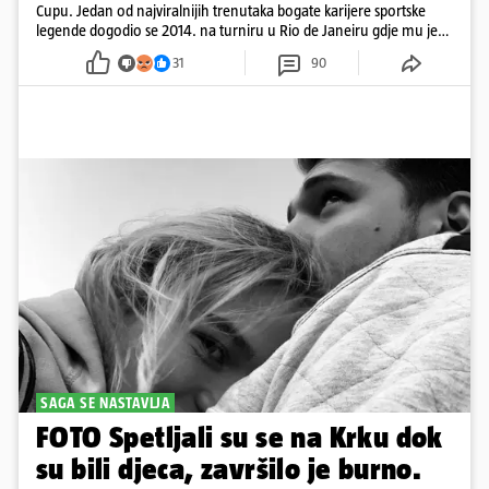
Cupu. Jedan od najviralnijih trenutaka bogate karijere sportske
legende dogodio se 2014. na turniru u Rio de Janeiru gdje mu je
pažnju odvlačila ljepotica iza klupe
31
90
SAGA SE NASTAVLJA
FOTO Spetljali su se na Krku dok
su bili djeca, završilo je burno.