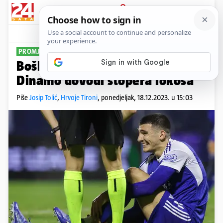
PRIJAVA
Sport
Komentari
17
PROMJENE U KADRU
Boško Šutalo teže je ozlijeđen,
Dinamo dovodi stopera lokosa
Piše
Josip Tolić
,
Hrvoje Tironi
,
ponedjeljak, 18.12.2023. u 15:03