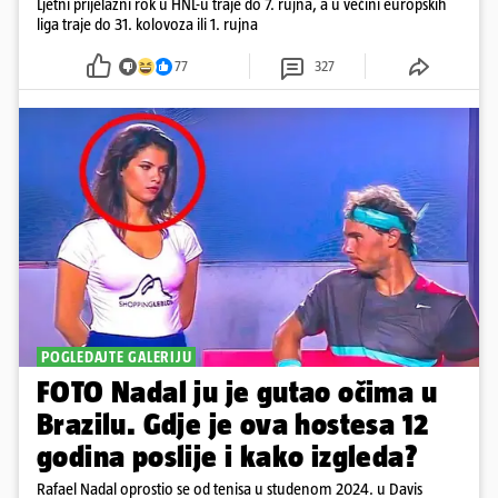
Ljetni prijelazni rok u HNL-u traje do 7. rujna, a u većini europskih
liga traje do 31. kolovoza ili 1. rujna
77
327
POGLEDAJTE GALERIJU
FOTO Nadal ju je gutao očima u
Brazilu. Gdje je ova hostesa 12
godina poslije i kako izgleda?
Rafael Nadal oprostio se od tenisa u studenom 2024. u Davis