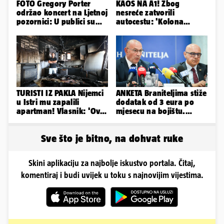
FOTO Gregory Porter
KAOS NA A1! Zbog
održao koncert na Ljetnoj
nesreće zatvorili
pozornici: U publici su
autocestu: 'Kolona
bili Mateša i Blanka
prema Zagrebu je oko 9
km...'
TURISTI IZ PAKLA Nijemci
ANKETA Braniteljima stiže
u Istri mu zapalili
dodatak od 3 eura po
apartman! Vlasnik: 'Ovo
mjesecu na bojištu.
je danas postala tortura'
Slažete li se s time?
Sve što je bitno, na dohvat ruke
Skini aplikaciju za najbolje iskustvo portala. Čitaj,
komentiraj i budi uvijek u toku s najnovijim vijestima.