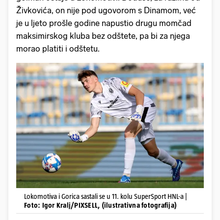
Živkovića, on nije pod ugovorom s Dinamom, već
je u ljeto prošle godine napustio drugu momčad
maksimirskog kluba bez odštete, pa bi za njega
morao platiti i odštetu.
Lokomotiva i Gorica sastali se u 11. kolu SuperSport HNL-a |
Foto: Igor Kralj/PIXSELL, (ilustrativna fotografija)