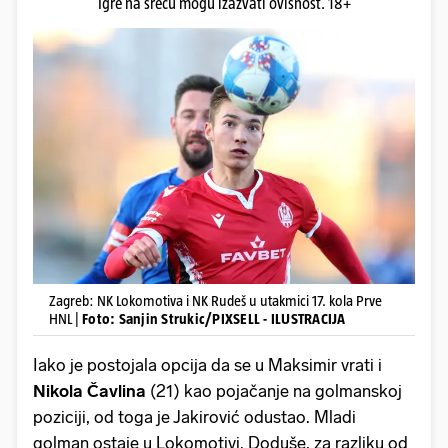
Igre na sreću mogu izazvati ovisnost. 18+
Zagreb: NK Lokomotiva i NK Rudeš u utakmici 17. kola Prve
HNL |
Foto: Sanjin Strukic/PIXSELL - ILUSTRACIJA
Iako je postojala opcija da se u Maksimir vrati i
Nikola Čavlina
(21) kao pojačanje na golmanskoj
poziciji, od toga je Jakirović odustao. Mladi
golman ostaje u Lokomotivi. Doduše, za razliku od