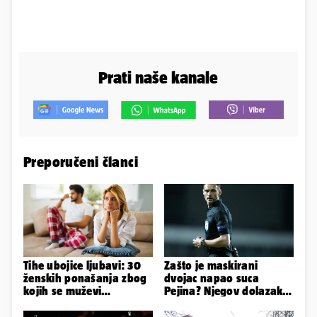
Prati naše kanale
Preporučeni članci
Tihe ubojice ljubavi: 30
Zašto je maskirani
ženskih ponašanja zbog
dvojac napao suca
kojih se muževi
Pejina? Njegov dolazak u
emocionalno distanciraju
Zračnu luku izazvao je
čuđenje