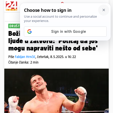
PRIJAVA
Sport
DRUŠTVENE TRIBINE
Božić već 20 godina motivira
ljude u zatvoru: 'Poticaj da još
mogu napraviti nešto od sebe'
Piše
Fabijan Hrnčić
,
četvrtak, 8.5.2025. u 16:22
Čitanje članka: 2 min