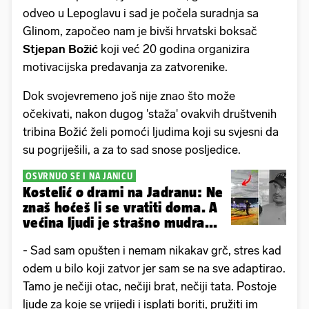
odveo u Lepoglavu i sad je počela suradnja sa
Glinom, započeo nam je bivši hrvatski boksač
Stjepan Božić
koji već 20 godina organizira
motivacijska predavanja za zatvorenike.
Dok svojevremeno još nije znao što može
očekivati, nakon dugog 'staža' ovakvih društvenih
tribina Božić želi pomoći ljudima koji su svjesni da
su pogriješili, a za to sad snose posljedice.
OSVRNUO SE I NA JANICU
Kostelić o drami na Jadranu: Ne
znaš hoćeš li se vratiti doma. A
većina ljudi je strašno mudra...
- Sad sam opušten i nemam nikakav grč, stres kad
odem u bilo koji zatvor jer sam se na sve adaptirao.
Tamo je nečiji otac, nečiji brat, nečiji tata. Postoje
ljude za koje se vrijedi i isplati boriti, pružiti im