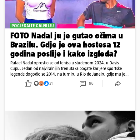
POGLEDAJTE GALERIJU
FOTO Nadal ju je gutao očima u
Brazilu. Gdje je ova hostesa 12
godina poslije i kako izgleda?
Rafael Nadal oprostio se od tenisa u studenom 2024. u Davis
Cupu. Jedan od najviralnijih trenutaka bogate karijere sportske
legende dogodio se 2014. na turniru u Rio de Janeiru gdje mu je
pažnju odvlačila ljepotica iza klupe
31
96