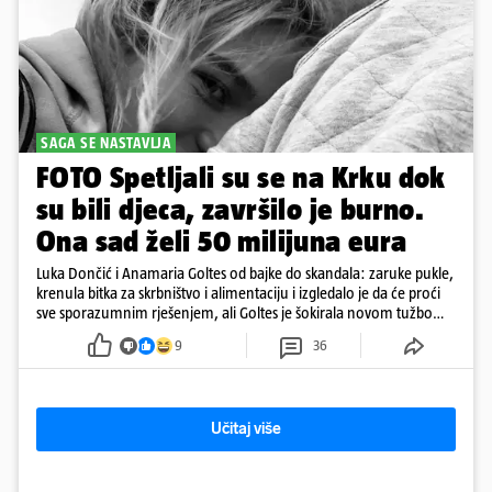
SAGA SE NASTAVLJA
FOTO Spetljali su se na Krku dok
su bili djeca, završilo je burno.
Ona sad želi 50 milijuna eura
Luka Dončić i Anamaria Goltes od bajke do skandala: zaruke pukle,
krenula bitka za skrbništvo i alimentaciju i izgledalo je da će proći
sve sporazumnim rješenjem, ali Goltes je šokirala novom tužbom
u Sloveniji
9
36
Učitaj više