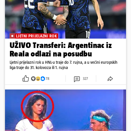
LJETNI PRIJELAZNI ROK
UŽIVO Transferi: Argentinac iz
Reala odlazi na posudbu
Ljetni prijelazni rok u HNL-u traje do 7. rujna, a u većini europskih
liga traje do 31. kolovoza ili 1. rujna
78
327