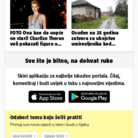
FOTO Ona kao da uopće
Osuđen na 25 godina
ne stari! Charlize Theron
zatvora za ubojstvo
voli pokazati figuru u
umirovljenika kod
golišavim izdanjima...
Petrinje: DORH objavio
detalje
Sve što je bitno, na dohvat ruke
Skini aplikaciju za najbolje iskustvo portala. Čitaj,
komentiraj i budi uvijek u toku s najnovijim vijestima.
Odaberi temu koju želiš pratiti
Primaj sve nove vijesti o temi i budi u tijeku
ivica kostelić
stjepan božić