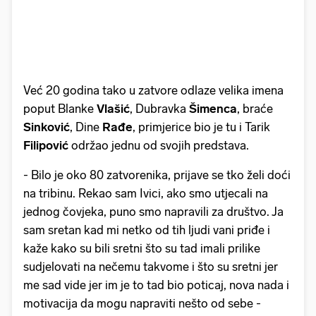
Već 20 godina tako u zatvore odlaze velika imena
poput Blanke
Vlašić
, Dubravka
Šimenca
, braće
Sinković
, Dine
Rađe
, primjerice bio je tu i Tarik
Filipović
održao jednu od svojih predstava.
- Bilo je oko 80 zatvorenika, prijave se tko želi doći
na tribinu. Rekao sam Ivici, ako smo utjecali na
jednog čovjeka, puno smo napravili za društvo. Ja
sam sretan kad mi netko od tih ljudi vani priđe i
kaže kako su bili sretni što su tad imali prilike
sudjelovati na nečemu takvome i što su sretni jer
me sad vide jer im je to tad bio poticaj, nova nada i
motivacija da mogu napraviti nešto od sebe -