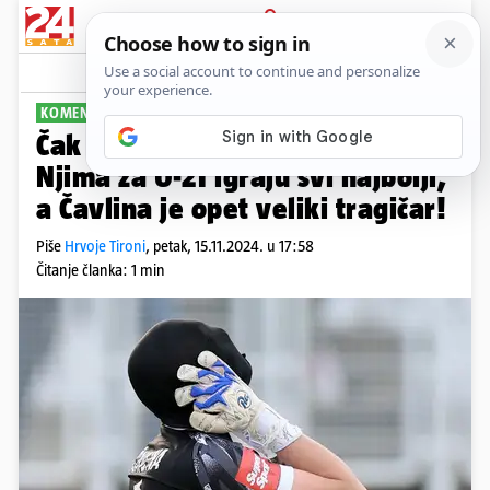
PRIJAVA
Sport
Komentari
17
KOMENTAR
PLUS+
Čak nam i Gruzijci drže lekcije:
Njima za U-21 igraju svi najbolji,
a Čavlina je opet veliki tragičar!
Piše
Hrvoje Tironi
,
petak, 15.11.2024. u 17:58
Čitanje članka: 1 min