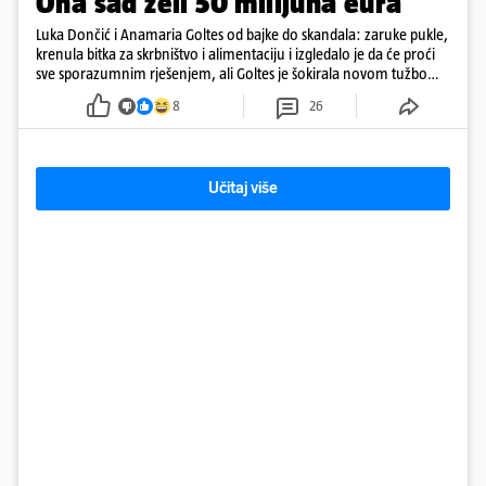
Ona sad želi 50 milijuna eura
Luka Dončić i Anamaria Goltes od bajke do skandala: zaruke pukle,
krenula bitka za skrbništvo i alimentaciju i izgledalo je da će proći
sve sporazumnim rješenjem, ali Goltes je šokirala novom tužbom
u Sloveniji
8
26
Učitaj više