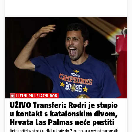
LJETNI PRIJELAZNI ROK
UŽIVO Transferi: Rodri je stupio
u kontakt s katalonskim divom,
Hrvata Las Palmas neće pustiti
Ljetni prijelazni rok u HNL-u traje do 7. rujna, a u većini europskih