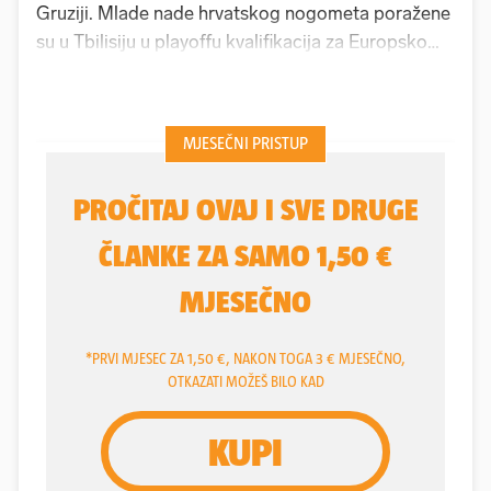
Gruziji. Mlade nade hrvatskog nogometa poražene
su u Tbilisiju u playoffu kvalifikacija za Europsko
prvenstvo u Slovačkoj. I to brine, Hrvatska niti u
jednom trenutku nije bila dominantna Gruzijcima,
na kraju je sretno i spretno izvukla minimalan
poraz.