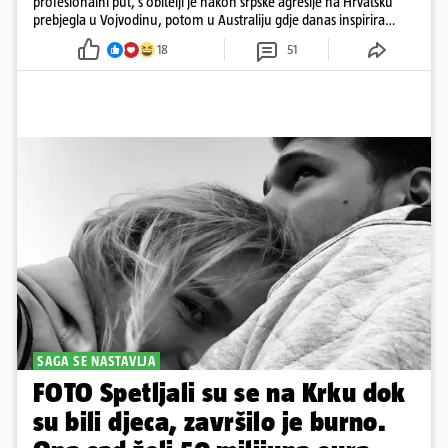
profesionalni put, s obitelji je nakon srpske agresije na Hrvatsku
prebjegla u Vojvodinu, potom u Australiju gdje danas inspirira
mnoge
18
51
SAGA SE NASTAVLJA
FOTO Spetljali su se na Krku dok
su bili djeca, završilo je burno.