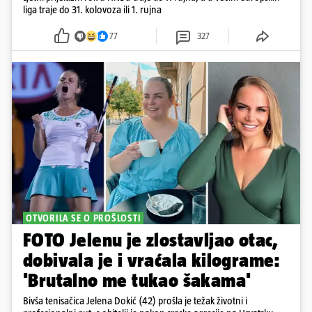
liga traje do 31. kolovoza ili 1. rujna
77
327
OTVORILA SE O PROŠLOSTI
FOTO Jelenu je zlostavljao otac,
dobivala je i vraćala kilograme:
'Brutalno me tukao šakama'
Bivša tenisačica Jelena Dokić (42) prošla je težak životni i