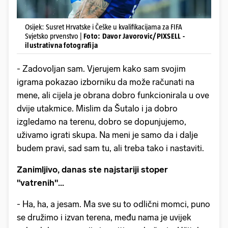
Osijek: Susret Hrvatske i Češke u kvalifikacijama za FIFA
Svjetsko prvenstvo |
Foto: Davor Javorovic/PIXSELL -
ilustrativna fotografija
- Zadovoljan sam. Vjerujem kako sam svojim
igrama pokazao izborniku da može računati na
mene, ali cijela je obrana dobro funkcionirala u ove
dvije utakmice. Mislim da Šutalo i ja dobro
izgledamo na terenu, dobro se dopunjujemo,
uživamo igrati skupa. Na meni je samo da i dalje
budem pravi, sad sam tu, ali treba tako i nastaviti.
Zanimljivo, danas ste najstariji stoper
"vatrenih"...
- Ha, ha, a jesam. Ma sve su to odlični momci, puno
se družimo i izvan terena, među nama je uvijek