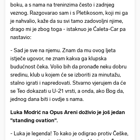
boku, a s nama na treninzima često i zadnjeg
veznog. Razgovarao sam i s Pletikosom, koji mi ga
je nahvalio, kaže da su svi tamo zadovoljni njime,
drago mi je zbog toga - istaknuo je Ćaleta-Car pa
nastavio:
- Sad je sve na njemu. Znam da mu ovog ljeta
istječe ugovor, ne znam kakva ga klupska
budućnost čeka. Volio bih da pronađe neku dobru
sredinu, klub u kojem će se izboriti za minutažu,
stalno igrati i napredovati. Stvarno vjerujem da će
se Teo dokazati u U-21 vrsti, a onda, ako Bog da,
jednog dana biti i ovdje s nama.
Luka Modrić na Opus Areni doživio je još jedan
"standing ovation".
- Luka je legenda! To kako je odigrao protiv Češke,