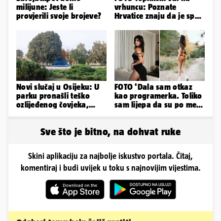
milijune: Jeste li
vrhuncu: Poznate
provjerili svoje brojeve?
Hrvatice znaju da je spas
u minijaturnom bikiniju
Novi slučaj u Osijeku: U
FOTO 'Dala sam otkaz
parku pronašli teško
kao programerka. Toliko
ozlijeđenog čovjeka,
sam lijepa da su po meni
prevezen je u bolnicu
napravili lutku'
Sve što je bitno, na dohvat ruke
Skini aplikaciju za najbolje iskustvo portala. Čitaj,
komentiraj i budi uvijek u toku s najnovijim vijestima.