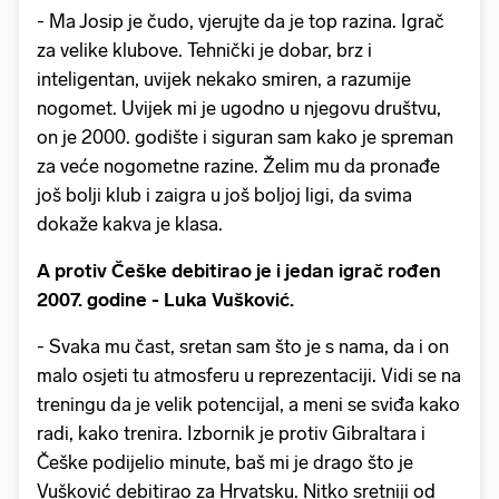
- Ma Josip je čudo, vjerujte da je top razina. Igrač
za velike klubove. Tehnički je dobar, brz i
inteligentan, uvijek nekako smiren, a razumije
nogomet. Uvijek mi je ugodno u njegovu društvu,
on je 2000. godište i siguran sam kako je spreman
za veće nogometne razine. Želim mu da pronađe
još bolji klub i zaigra u još boljoj ligi, da svima
dokaže kakva je klasa.
A protiv Češke debitirao je i jedan igrač rođen
2007. godine - Luka Vušković.
- Svaka mu čast, sretan sam što je s nama, da i on
malo osjeti tu atmosferu u reprezentaciji. Vidi se na
treningu da je velik potencijal, a meni se sviđa kako
radi, kako trenira. Izbornik je protiv Gibraltara i
Češke podijelio minute, baš mi je drago što je
Vušković debitirao za Hrvatsku. Nitko sretniji od