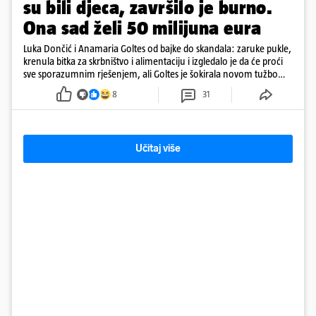
su bili djeca, završilo je burno.
Ona sad želi 50 milijuna eura
Luka Dončić i Anamaria Goltes od bajke do skandala: zaruke pukle,
krenula bitka za skrbništvo i alimentaciju i izgledalo je da će proći
sve sporazumnim rješenjem, ali Goltes je šokirala novom tužbom
u Sloveniji
8
31
Učitaj više