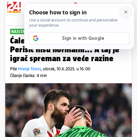
PRIJAVA
Sport
Komentari
12
NAJSTARIJI STOPER 'VATRENIH'
Ćaleta-Car za 24sata: Modrić i
Perišić nisu normalni... A taj je
igrač spreman za veće razine
Piše
Hrvoje Tironi
,
utorak, 10.6.2025. u 16:00
Čitanje članka: 4 min