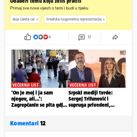
Odaberi temu koju želiš pratiti
Primaj sve nove vijesti o temi i budi u tijeku
duje ćaleta car
hrvatska nogometna reprezentacija
4
12
Komentari
12