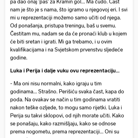
pa dao onaj 'pas' za Kramin gol... Ma čudo. Čast
nam je što je s nama, što igramo u njegovoj eri. I svi
mi u reprezentaciji možemo samo učiti od njega.
Od ponašanja, pristupa treningu, baš u svemu.
Čestitam mu, nadam se da će pronaći klub u kojem
će biti sretan i igrati. Mi ga trebamo, i u ovim
kvalifikacijama i na Svjetskom prvenstvu sljedeće
godine.
Luka i Perija i dalje vuku ovu reprezentaciju...
- Ma oni nisu normalni, kako igraju u tim
godinama... Strašno. Perišiću svaka čast, kapa do
poda. Na ovakav se način u tim godinama vratiti
nakon teške ozljede, to mogu samo rijetki. Luka i
Perija su takvi sklopovi, od njih morate učiti. Kako
se ponašaju, kako razmišljaju, kako se odnose
prema nogometu, prema reprezentaciji... Oni su