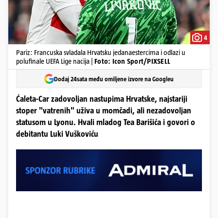
4
Pariz: Francuska svladala Hrvatsku jedanaestercima i odlazi u
polufinale UEFA Lige nacija |
Foto: Icon Sport/PIXSELL
Dodaj 24sata među omiljene izvore na Googleu
Ćaleta-Car zadovoljan nastupima Hrvatske, najstariji
stoper "vatrenih" uživa u momčadi, ali nezadovoljan
statusom u Lyonu. Hvali mladog Tea Barišića i govori o
debitantu Luki Vuškoviću