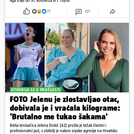
liga traje do 31. kolovoza ili 1. rujna
77
327
OTVORILA SE O PROŠLOSTI
FOTO Jelenu je zlostavljao otac,
dobivala je i vraćala kilograme:
'Brutalno me tukao šakama'
Bivša tenisačica Jelena Dokić (42) prošla je težak životni i
profesionalni put, s obitelji je nakon srpske agresije na Hrvatsku