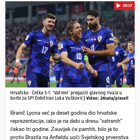
00:57
Pokretanje videa...
Hrvatska - Češka 5-1: 'Vatreni' pregazili glavnog rivala u
borbi za SP! Debitirao Luka Vušković
| Video: 24sata/pixsell
Branič Lyona već je deset godina dio hrvatske
reprezentacije, iako je na debi u dresu "vatrenih"
čekao tri godine. Zauvijek će pamtiti, bilo je to
protiv Brazila na Anfieldu uoči Svjetskog prvenstva