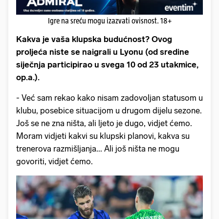
Igre na sreću mogu izazvati ovisnost. 18+
Kakva je vaša klupska budućnost? Ovog
proljeća niste se naigrali u Lyonu (od sredine
siječnja participirao u svega 10 od 23 utakmice,
op.a.).
- Već sam rekao kako nisam zadovoljan statusom u
klubu, posebice situacijom u drugom dijelu sezone.
Još se ne zna ništa, ali ljeto je dugo, vidjet ćemo.
Moram vidjeti kakvi su klupski planovi, kakva su
trenerova razmišljanja... Ali još ništa ne mogu
govoriti, vidjet ćemo.