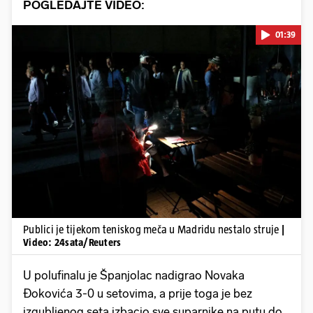
POGLEDAJTE VIDEO:
01:39
Pokretanje videa...
Publici je tijekom teniskog meča u Madridu nestalo struje
|
Video: 24sata/Reuters
U polufinalu je Španjolac nadigrao Novaka
Đokovića 3-0 u setovima, a prije toga je bez
izgubljenog seta izbacio sve suparnike na putu do