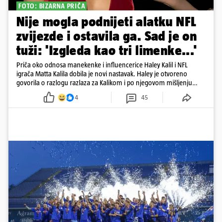
FOTO: BIZARNA PRIČA
Nije mogla podnijeti alatku NFL
zvijezde i ostavila ga. Sad je on
tuži: 'Izgleda kao tri limenke...'
Priča oko odnosa manekenke i influencerice Haley Kalil i NFL
igrača Matta Kalila dobila je novi nastavak. Haley je otvoreno
govorila o razlogu razlaza za Kalikom i po njegovom mišljenju
prešla granicu dobrog ukusa
4
45