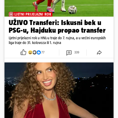
LJETNI PRIJELAZNI ROK
UŽIVO Transferi: Iskusni bek u
PSG-u, Hajduku propao transfer
Ljetni prijelazni rok u HNL-u traje do 7. rujna, a u većini europskih
liga traje do 31. kolovoza ili 1. rujna
77
339