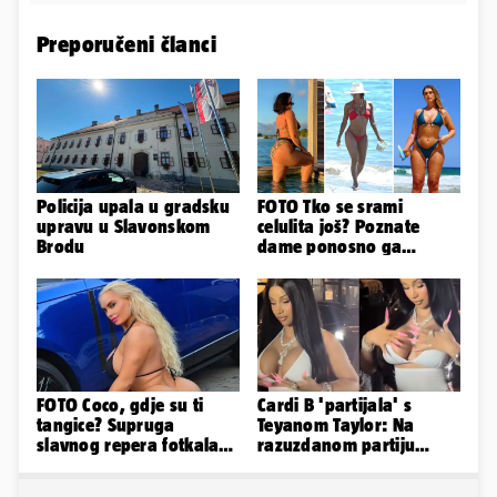
Preporučeni članci
Policija upala u gradsku
FOTO Tko se srami
upravu u Slavonskom
celulita još? Poznate
Brodu
dame ponosno ga
pokazuju pa slave svoje
obline
FOTO Coco, gdje su ti
Cardi B 'partijala' s
tangice? Supruga
Teyanom Taylor: Na
slavnog repera fotkala
razuzdanom partiju
se ispred auta i pokazala
pokazala je bradavice i
sve
guzu