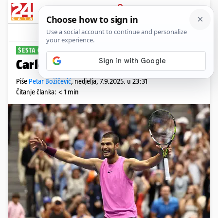
PRIJAVA
Sport
Komentari
46
ŠESTA GS TITULA
Carlos Alcaraz osvojio US Open!
Piše
Petar Božičević
,
nedjelja, 7.9.2025. u 23:31
Čitanje članka: < 1 min