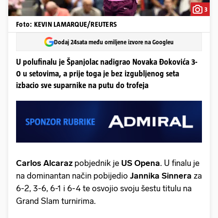
3
Foto: KEVIN LAMARQUE/REUTERS
Dodaj 24sata među omiljene izvore na Googleu
U polufinalu je Španjolac nadigrao Novaka Đokovića 3-
0 u setovima, a prije toga je bez izgubljenog seta
izbacio sve suparnike na putu do trofeja
Carlos Alcaraz
pobjednik je
US Opena
. U finalu je
na dominantan način pobijedio
Jannika Sinnera
za
6-2, 3-6, 6-1 i 6-4 te osvojio svoju šestu titulu na
Grand Slam turnirima.