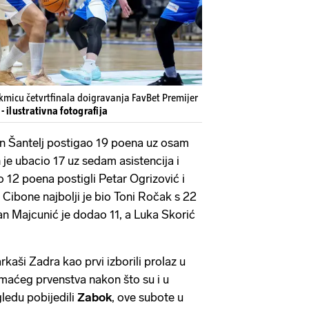
akmicu četvrtfinala doigravanja FavBet Premijer
- ilustrativna fotografija
n Šantelj postigao 19 poena uz osam
je ubacio 17 uz sedam asistencija i
12 poena postigli Petar Ogrizović i
 Cibone najbolji je bio Toni Ročak s 22
n Majcunić je dodao 11, a Luka Skorić
kaši Zadra kao prvi izborili prolaz u
maćeg prvenstva nakon što su i u
ledu pobijedili
Zabok
, ove subote u