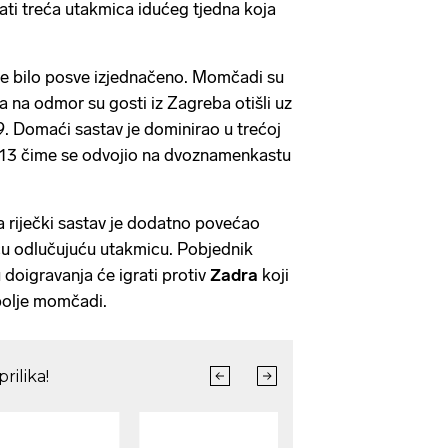
vati treća utakmica idućeg tjedna koja
 je bilo posve izjednačeno. Momčadi su
 a na odmor su gosti iz Zagreba otišli uz
. Domaći sastav je dominirao u trećoj
4-13 čime se odvojio na dvoznamenkastu
a riječki sastav je dodatno povećao
eću odlučujuću utakmicu. Pobjednik
 doigravanja će igrati protiv
Zadra
koji
bolje momčadi.