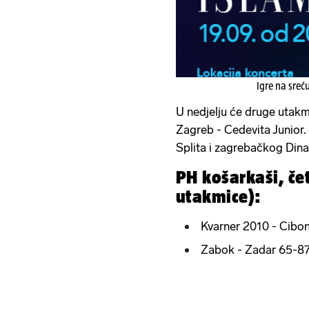
Igre na sreć
U nedjelju će druge utakmi
Zagreb - Cedevita Junior.
Splita i zagrebačkog Din
PH košarkaši, če
utakmice):
Kvarner 2010 - Cibona
Zabok - Zadar 65-87 (