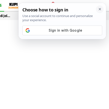
S
PRIJAVA
idi još…