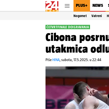
PLUS+
NEWS
Nogomet
Vatreni
H
ČETVRTFINALE DOIGRAVANJA
Cibona posrnul
utakmica odlu
Piše
HINA
,
subota, 17.5.2025. u 22:44