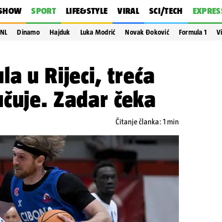
SHOW
SPORT
LIFE&STYLE
VIRAL
SCI/TECH
EXPRES
NL
Dinamo
Hajduk
Luka Modrić
Novak Đoković
Formula 1
V
a u Rijeci, treća
čuje. Zadar čeka
Čitanje članka: 1 min