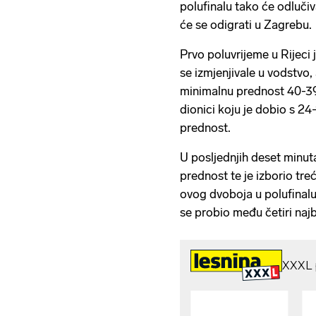
polufinalu tako će odluči
će se odigrati u Zagrebu.
Prvo poluvrijeme u Rijeci
se izmjenjivale u vodstvo,
minimalnu prednost 40-39
dionici koju je dobio s 2
prednost.
U posljednjih deset minut
prednost te je izborio tr
ovog dvoboja u polufinalu
se probio među četiri naj