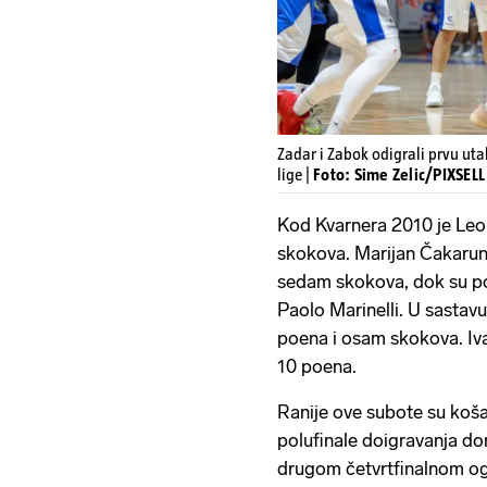
Zadar i Zabok odigrali prvu ut
lige |
Foto: Sime Zelic/PIXSELL 
Kod Kvarnera 2010 je Leo
skokova. Marijan Čakarun 
sedam skokova, dok su po 
Paolo Marinelli. U sastavu
poena i osam skokova. Iva
10 poena.
Ranije ove subote su košar
polufinale doigravanja do
drugom četvrtfinalnom og