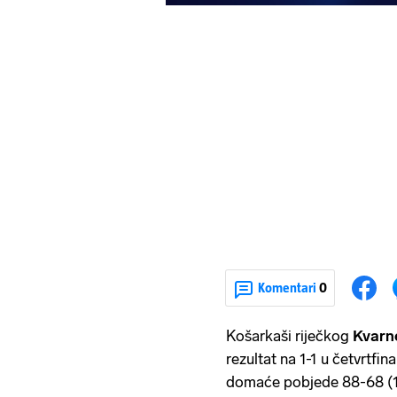
Komentari
0
Košarkaši riječkog
Kvarn
rezultat na 1-1 u četvrtfi
domaće pobjede 88-68 (17