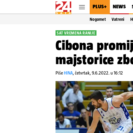
PLUS+
NEWS
Nogomet
Vatreni
H
SAT VREMENA RANIJE
Cibona promij
majstorice zb
Piše
HINA
,
četvrtak, 9.6.2022. u 16:12