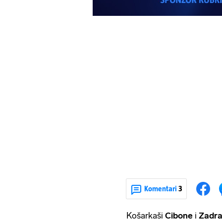
Komentari
3
Košarkaši
Cibone
i
Zadr