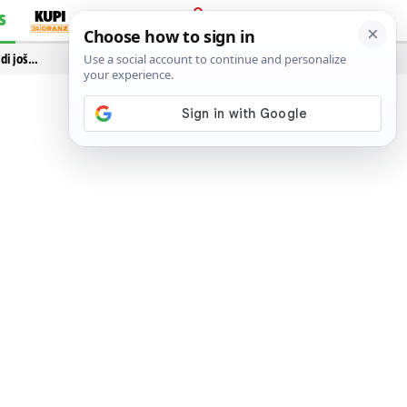
S
PRIJAVA
idi još…