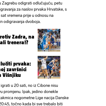
u Zagrebu odigrati odlučujuću, petu
igravanja za naslov prvaka Hrvatske, s
e sat vremena prije u odnosu na
in odigravanja dvoboja.
rotiv Zadra, na
pali trenera!?
lučiti prvaka:
oj završnici
a Višnjiku
igrati u 20 sati, no iz Cibone nisu
 ovu promjenu. Ipak, jedino donekle
 utakmica nogometne Lige nacija Danske
20:45, točno kada bi sve trebalo biti