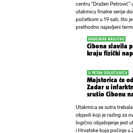
centru "Dražen Petrović" 
utakmicu finalne serije do
početkom u 19 sati, što j
prethodno najavljeni term
NADOMAK NASLOVU
Cibona slavila p
kraju fizički na
U PETAK ODLUČUJUĆA
Majstorica će od
Zadar u infarktn
srušio Cibonu n
Utakmica se sutra trebala 
objavili koji je razlog za
logično objašnjenje jest
i Hrvatske koja počinje u 