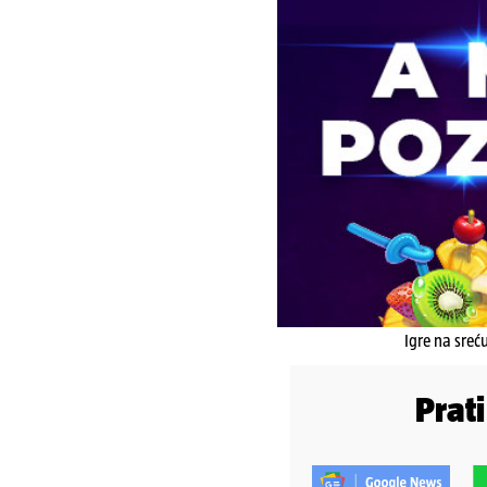
Igre na sreć
Prat