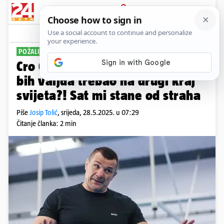
PRIJAVA
Sport
Komentari
26
POŽALIO SE PRATITELJIMA
Cro Cop: Radi besplatne karte ja
bih valjda trebao na drugi kraj
svijeta?! Sat mi stane od straha
Piše
Josip Tolić
,
srijeda, 28.5.2025. u 07:29
Čitanje članka: 2 min