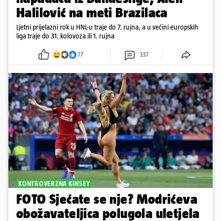
Halilović na meti Brazilaca
Ljetni prijelazni rok u HNL-u traje do 7. rujna, a u većini europskih
liga traje do 31. kolovoza ili 1. rujna
77
337
KONTROVERZNA KINSEY
FOTO Sjećate se nje? Modrićeva
obožavateljica polugola uletjela