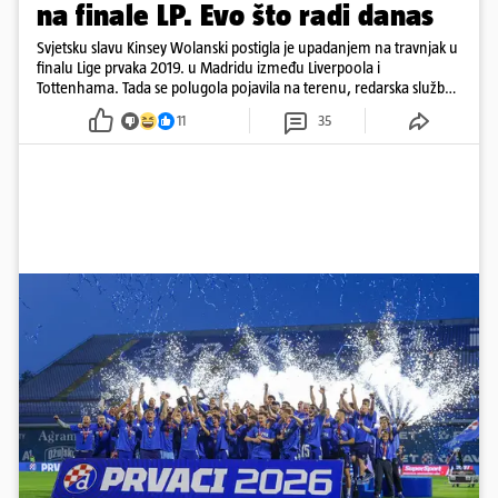
na finale LP. Evo što radi danas
Svjetsku slavu Kinsey Wolanski postigla je upadanjem na travnjak u
finalu Lige prvaka 2019. u Madridu između Liverpoola i
Tottenhama. Tada se polugola pojavila na terenu, redarska služba
ju je lovila po travnjaku, a njezine fotografije obišle su svijet.
11
35