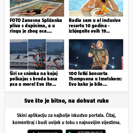
FOTO Zanosna Splićanka
Radio sam u al inclusive
pliva s dupinima, a u
resortu 10 godina -
ringu je zbog oca.
izbjegnite ovih 19
Nedavno se i zaručila...
grešaka i olakšajte si
odmor
Širi se snimka na kojoj
100 fotki koncerta
policajac s broda baca
Thompsona u Imotskom:
psa u more! Evo što
Evo kako je bilo...
kažu: 'Samo smo ga
pustili'
Sve što je bitno, na dohvat ruke
Skini aplikaciju za najbolje iskustvo portala. Čitaj,
komentiraj i budi uvijek u toku s najnovijim vijestima.