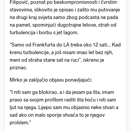
Filipović, poznat po beskompromisnosti i čvrstim
stavovima, slikovito je opisao i zašto mu putovanje
na drugi kraj svijeta samo zbog podcasta ne pada
na pamet, spominjući dugotrajne letove, strah od
turbulencija i borbu s jet lagom.
"Samo od Frankfurta do LA treba oko 12 sati... Kad
krenu turbulencije, a još nisam imao let bez njih,
meni od straha stane sat na ruci", iskreno je
priznao.
Mirko je zaključio objavu ponavljajući:
"I niti sam ga blokirao, a i da jesam pa šta, imam
pravo sa svojim profilom raditi šta hoću i niti sam
ljut na njega. Lijepo sam mu objasnio neke stvari a
sad ako on malo sporije shvaća to je njegov
problem."