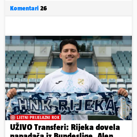
Komentari
26
LJETNI PRIJELAZNI ROK
UŽIVO Transferi: Rijeka dovela
napadača iz Bundeslige, Alen