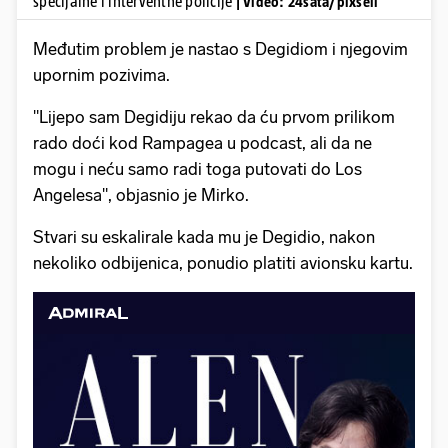
specijalne i interventne policije
| Video: 24sata/pixsell
Međutim problem je nastao s Degidiom i njegovim
upornim pozivima.
"Lijepo sam Degidiju rekao da ću prvom prilikom
rado doći kod Rampagea u podcast, ali da ne
mogu i neću samo radi toga putovati do Los
Angelesa", objasnio je Mirko.
Stvari su eskalirale kada mu je Degidio, nakon
nekoliko odbijenica, ponudio platiti avionsku kartu.