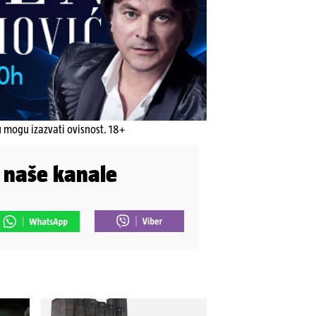
u mogu izazvati ovisnost. 18+
i naše kanale