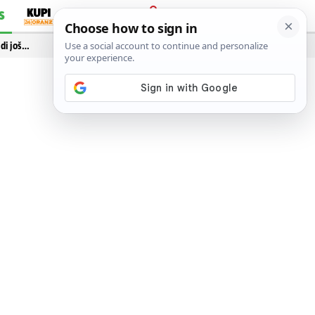
S
PRIJAVA
idi još…