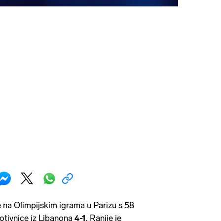
je na Olimpijskim igrama u Parizu s 58
otivnice iz Libanona
4-1
. Ranije je