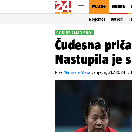
PLUS+
NEWS
Nogomet
Vatreni
H
GODINE SAMO BROJ
Čudesna priča 
Nastupila je 
Piše
Marinela Mesar
,
srijeda, 31.7.2024. u