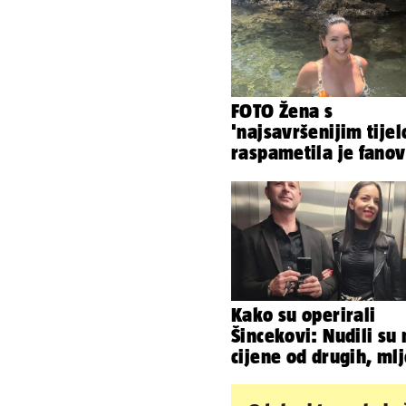
FOTO Žena s
'najsavršenijim tije
raspametila je fano
zaigranim fotkama i
plićaka
Kako su operirali
Šincekovi: Nudili su 
cijene od drugih, mlj
su otpad pa zakapali.