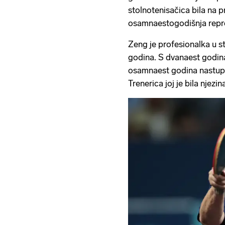
stolnotenisačica bila na 
osamnaestogodišnja repre
Zeng je profesionalka u s
godina. S dvanaest godina 
osamnaest godina nastupal
Trenerica joj je bila njezi