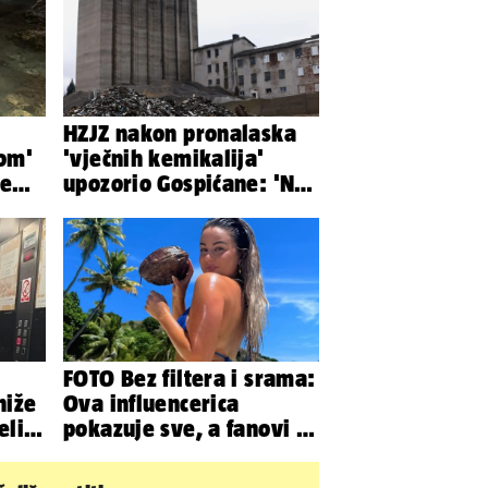
HZJZ nakon pronalaska
lom'
'vječnih kemikalija'
ve
upozorio Gospićane: 'Ne
z
idite na odlagalište...'
FOTO Bez filtera i srama:
niže
Ova influencerica
eli
pokazuje sve, a fanovi je
..
naprosto obožavaju!