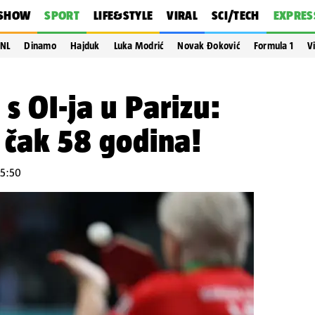
SHOW
SPORT
LIFE&STYLE
VIRAL
SCI/TECH
EXPRES
NL
Dinamo
Hajduk
Luka Modrić
Novak Đoković
Formula 1
V
s OI-ja u Parizu:
s čak 58 godina!
 15:50