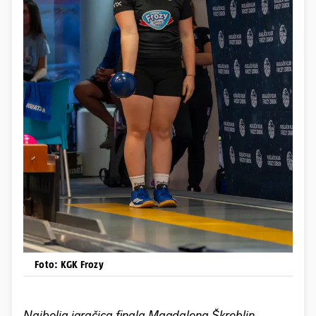
Foto: KGK Frozy
Najbolja igračica finala Magdalena Škreblin