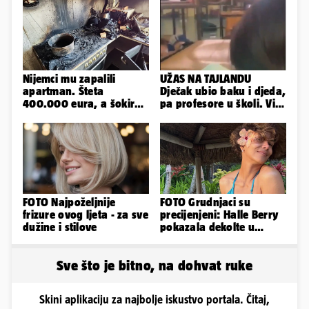
Nijemci mu zapalili
UŽAS NA TAJLANDU
apartman. Šteta
Dječak ubio baku i djeda,
400.000 eura, a šokirao
pa profesore u školi. Više
ga mail od Bookinga
od 30 ljudi je ranjeno
FOTO Najpoželjnije
FOTO Grudnjaci su
frizure ovog ljeta - za sve
precijenjeni: Halle Berry
dužine i stilove
pokazala dekolte u
zavodljivoj satenskoj
haljinici
Sve što je bitno, na dohvat ruke
Skini aplikaciju za najbolje iskustvo portala. Čitaj,