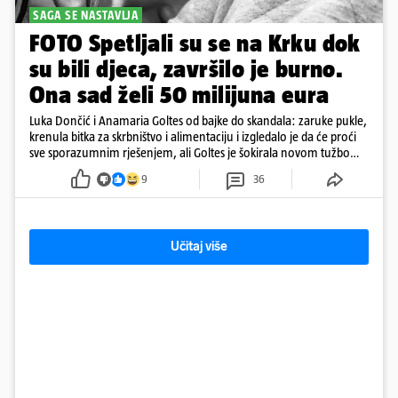
SAGA SE NASTAVLJA
FOTO Spetljali su se na Krku dok
su bili djeca, završilo je burno.
Ona sad želi 50 milijuna eura
Luka Dončić i Anamaria Goltes od bajke do skandala: zaruke pukle,
krenula bitka za skrbništvo i alimentaciju i izgledalo je da će proći
sve sporazumnim rješenjem, ali Goltes je šokirala novom tužbom
u Sloveniji
9
36
Učitaj više