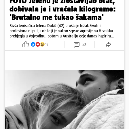
FOTO Jelenu je zlostavljao otac,
dobivala je i vraćala kilograme:
'Brutalno me tukao šakama'
Bivša tenisačica Jelena Dokić (42) prošla je težak životni i
profesionalni put, s obitelji je nakon srpske agresije na Hrvatsku
prebjegla u Vojvodinu, potom u Australiju gdje danas inspirira
mnoge
18
53