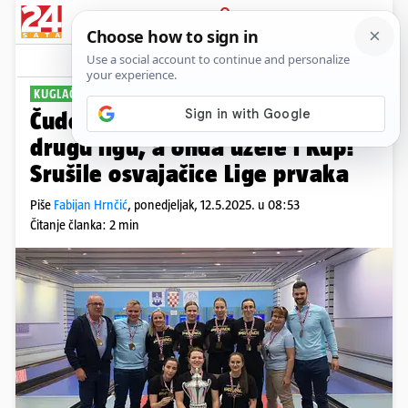
PRIJAVA
Sport
Komentari
1
KUGLAČICE FROZYJA
Čudesne Zabočanke: Osvojile su
drugu ligu, a onda uzele i Kup!
Srušile osvajačice Lige prvaka
Piše
Fabijan Hrnčić
,
ponedjeljak, 12.5.2025. u 08:53
Čitanje članka: 2 min