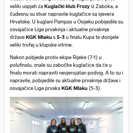
veliki uspjeh za
Kuglački klub Frozy
iz Zaboka, a
čudesnu su stvar napravile kuglačice sa sjevera
Hrvatske. U kuglani Pampas u Osijeku pobijedile su
osvajačice Lige prvakinja i aktualne prvakinje
države
KGK Mlaku
s
5-3
u finalu Kupa te donijele
veliki trofej u klupske vitrine.
Nakon pobjede protiv ekipe Rijeke (7-1) u
polufinalu, znale su zabočke kuglačice da će u
finalu morati napraviti nevjerojatan podvig. A to su i
napravile, pobijedile su aktualne prvakinje države i
osvajačice Lige prvaka
KGK Mlaku
(5-3).