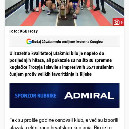
6
Foto: KGK Frozy
Dodaj 24sata među omiljene izvore na Googleu
U izuzetno kvalitetnoj utakmici bilo je napeto do
posljednjih hitaca, ali pokazale su na što su spremne
kuglačice Frozyja i slavile s impresivnih 3571 srušenim
čunjem protiv velikih favoritkinja iz Rijeke
Tek su prošle godine osnovali klub, a već su izborili
ulazak u elitni rang hrvatskog kuglanja. Bio je to