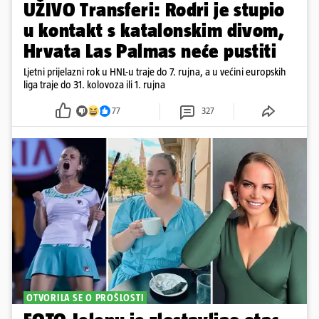
UŽIVO Transferi: Rodri je stupio
u kontakt s katalonskim divom,
Hrvata Las Palmas neće pustiti
Ljetni prijelazni rok u HNL-u traje do 7. rujna, a u većini europskih
liga traje do 31. kolovoza ili 1. rujna
77
327
OTVORILA SE O PROŠLOSTI