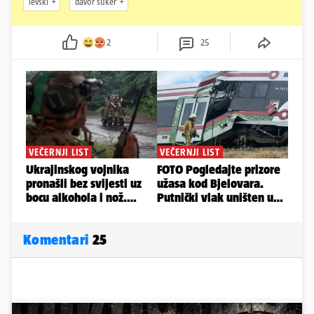
levski
davor šuker
2
25
Komentari
25