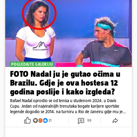
POGLEDAJTE GALERIJU
FOTO Nadal ju je gutao očima u
Brazilu. Gdje je ova hostesa 12
godina poslije i kako izgleda?
Rafael Nadal oprostio se od tenisa u studenom 2024. u Davis
Cupu. Jedan od najviralnijih trenutaka bogate karijere sportske
legende dogodio se 2014. na turniru u Rio de Janeiru gdje mu je
pažnju odvlačila ljepotica iza klupe
31
99