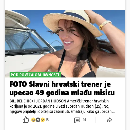
POD POVEĆALOM JAVNOSTI
FOTO Slavni hrvatski trener je
upecao 49 godina mlađu misicu
BILL BELICHICK I JORDAN HUDSON Američki trener hrvatskih
korijena je od 2021. godine u vezi s Jordan Hudson (25). No,
njegovi prijatelji i obitelj su zabrinuti, smatraju kako ga Jordan
kontrolira
18
14