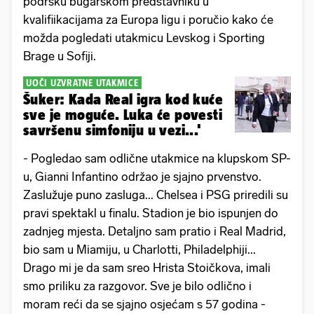
podršku bugarskom predstavniku u
kvalifiikacijama za Europa ligu i poručio kako će
možda pogledati utakmicu Levskog i Sporting
Brage u Sofiji.
UOČI UZVRATNE UTAKMICE
Šuker: Kada Real igra kod kuće
sve je moguće. Luka će povesti
savršenu simfoniju u vezi...'
- Pogledao sam odlične utakmice na klupskom SP-
u, Gianni Infantino održao je sjajno prvenstvo.
Zaslužuje puno zasluga... Chelsea i PSG priredili su
pravi spektakl u finalu. Stadion je bio ispunjen do
zadnjeg mjesta. Detaljno sam pratio i Real Madrid,
bio sam u Miamiju, u Charlotti, Philadelphiji...
Drago mi je da sam sreo Hrista Stoičkova, imali
smo priliku za razgovor. Sve je bilo odlično i
moram reći da se sjajno osjećam s 57 godina -