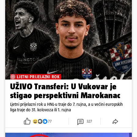
LJETNI PRIJELAZNI ROK
UŽIVO Transferi: U Vukovar je
stigao perspektivni Marokanac
Ljetni prijelazni rok u HNL-u traje do 7. rujna, a u većini europskih
liga traje do 31. kolovoza ili 1. rujna
77
327