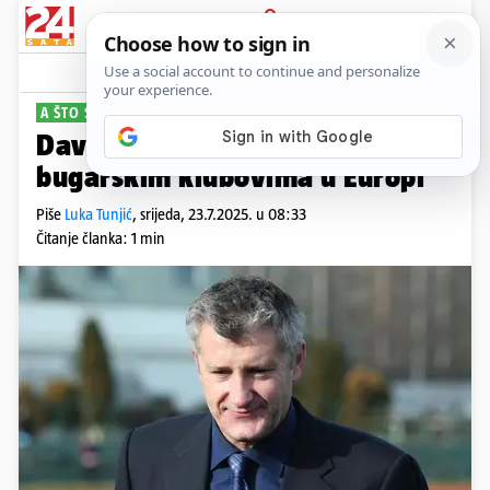
PRIJAVA
Sport
Komentari
25
A ŠTO S RIJEKOM!?
Davor Šuker: Želim sreću svim
bugarskim klubovima u Europi
Piše
Luka Tunjić
,
srijeda, 23.7.2025. u 08:33
Čitanje članka: 1 min