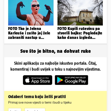
FOTO Tko je Jelena
FOTO Kupili ruševinu pa
Karleuša i zašto joj žele
stvorili bajku: Pogledajte
zabraniti nastup u
kako danas izgleda
Vodicama? Evo što je
dvorac u Zagorju
govorila...
Sve što je bitno, na dohvat ruke
Skini aplikaciju za najbolje iskustvo portala. Čitaj,
komentiraj i budi uvijek u toku s najnovijim vijestima.
Odaberi temu koju želiš pratiti
Primaj sve nove vijesti o temi i budi u tijeku