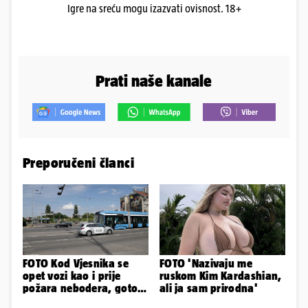
Igre na sreću mogu izazvati ovisnost. 18+
Prati naše kanale
Preporučeni članci
FOTO Kod Vjesnika se
FOTO 'Nazivaju me
opet vozi kao i prije
ruskom Kim Kardashian,
požara nebodera, gotovi
ali ja sam prirodna'
radovi i na Deželićevoj