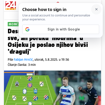
PRIJAVA
Sport
Komentari
16
MOMČAD KOLA
PLUS+
Desni bek Dinama oduševio
sve, ali poruku 'modrima' u
Osijeku je poslao njihov bivši
'dragulj'
Piše
Fabijan Hrnčić
,
utorak, 5.8.2025. u 19:56
Čitanje članka: 3 min