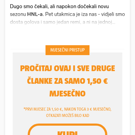
Dugo smo čekali, ali napokon dočekali novu
sezonu
HNL-a
. Pet utakmica je iza nas - vidjeli smo
dosta golova i samo jedan remi, a ni na jednoj
mreže nisu mirovale. Nova Kranjčevićeva u procesu
je izgradnje pa je tako
Lokomotiva
na Maksimiru
dočekala novog prvoligaša
Vukovar 1991
i slavila s
minimalnih
1-0
(1-0) golom
Fabijana Krivaka
.