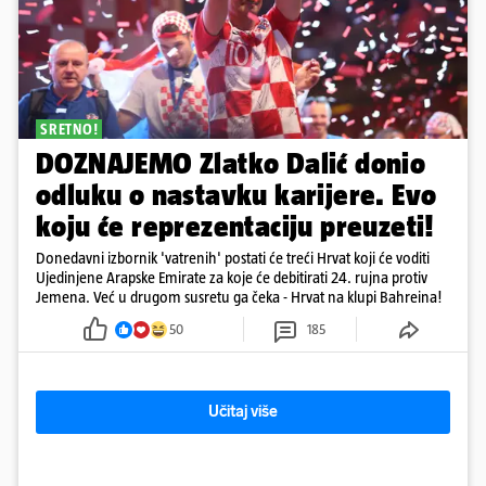
SRETNO!
DOZNAJEMO Zlatko Dalić donio
odluku o nastavku karijere. Evo
koju će reprezentaciju preuzeti!
Donedavni izbornik 'vatrenih' postati će treći Hrvat koji će voditi
Ujedinjene Arapske Emirate za koje će debitirati 24. rujna protiv
Jemena. Već u drugom susretu ga čeka - Hrvat na klupi Bahreina!
50
185
Učitaj više