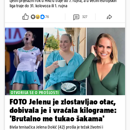
Ljetni prijelazni rok u HNL-u traje do 7. rujna, a u većini europskih
liga traje do 31. kolovoza ili 1. rujna
76
327
OTVORILA SE O PROŠLOSTI
FOTO Jelenu je zlostavljao otac,
dobivala je i vraćala kilograme:
'Brutalno me tukao šakama'
Bivša tenisačica Jelena Dokić (42) prošla je težak životni i