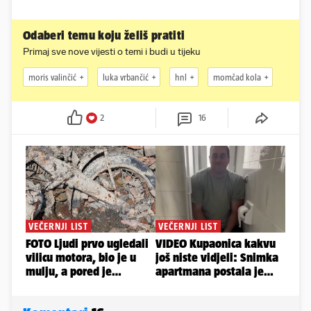
Odaberi temu koju želiš pratiti
Primaj sve nove vijesti o temi i budi u tijeku
moris valinčić
luka vrbančić
hnl
momčad kola
2
16