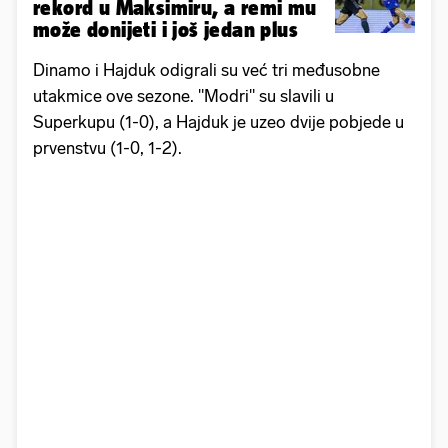
rekord u Maksimiru, a remi mu
može donijeti i još jedan plus
Dinamo i Hajduk odigrali su već tri međusobne
utakmice ove sezone. "Modri" su slavili u
Superkupu (1-0), a Hajduk je uzeo dvije pobjede u
prvenstvu (1-0, 1-2).