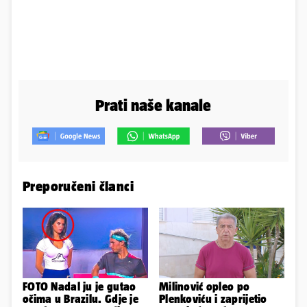
Prati naše kanale
Preporučeni članci
FOTO Nadal ju je gutao
Milinović opleo po
očima u Brazilu. Gdje je
Plenkoviću i zaprijetio