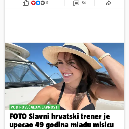
17
54
POD POVEĆALOM JAVNOSTI
FOTO Slavni hrvatski trener je
upecao 49 godina mlađu misicu