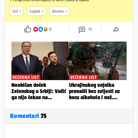
hnl
hajduk
dinamo
12
75
Komentari
75