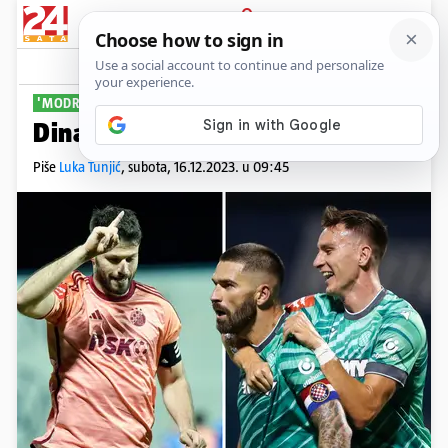
PRIJAVA
Sport
Komentari
75
'MODRI' SU IZRAZITI FAVORITI
Dinamo je veliki favorit derbija!
Piše
Luka Tunjić
,
subota, 16.12.2023. u 09:45