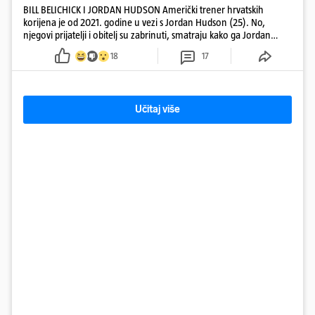
BILL BELICHICK I JORDAN HUDSON Američki trener hrvatskih
korijena je od 2021. godine u vezi s Jordan Hudson (25). No,
njegovi prijatelji i obitelj su zabrinuti, smatraju kako ga Jordan
kontrolira
18
17
Učitaj više