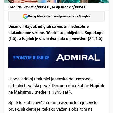
Foto: Nel Pavletic/PIXSELL, Josip Regovic/PIXSELL
Dodaj 24sata među omiljene izvore na Googleu
Dinamo i Hajduk odigrali su već tri međusobne
utakmice ove sezone. 'Modri' su pobijedili u Superkupu
(1-0), a Hajduk je slavio dva puta u prvenstvu (2-1, 1-0)
U posljednjoj utakmici jesenske polusezone,
aktualni hrvatski prvak
Dinamo
dočekat će
Hajduk
na Maksimiru (nedjelja, 17.15 sati).
Splitski klub završit će polusezonu kao jesenski
prvak, ali derbi je itekako važan s obzirom na