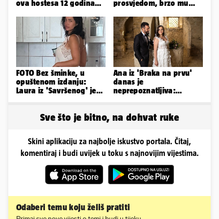
ova hostesa 12 godina
prosvjedom, brzo mu
poslije i kako izgleda?
stigao odgovor građana
Gospića
FOTO Bez šminke, u
Ana iz 'Braka na prvu'
opuštenom izdanju:
danas je
Laura iz 'Savršenog' je
neprepoznatljiva:
objavila fotke sa svog
Odselila je iz Hrvatske, a
odmora
ovako sad izgleda
Sve što je bitno, na dohvat ruke
Skini aplikaciju za najbolje iskustvo portala. Čitaj,
komentiraj i budi uvijek u toku s najnovijim vijestima.
Odaberi temu koju želiš pratiti
Primaj sve nove vijesti o temi i budi u tijeku