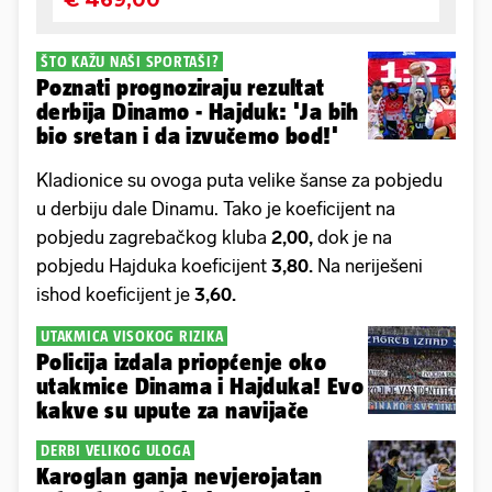
ŠTO KAŽU NAŠI SPORTAŠI?
Poznati prognoziraju rezultat
derbija Dinamo - Hajduk: 'Ja bih
bio sretan i da izvučemo bod!'
Kladionice su ovoga puta velike šanse za pobjedu
u derbiju dale Dinamu. Tako je koeficijent na
pobjedu zagrebačkog kluba
2,00,
dok je na
pobjedu Hajduka koeficijent
3,80.
Na neriješeni
ishod koeficijent je
3,60.
UTAKMICA VISOKOG RIZIKA
Policija izdala priopćenje oko
utakmice Dinama i Hajduka! Evo
kakve su upute za navijače
DERBI VELIKOG ULOGA
Karoglan ganja nevjerojatan