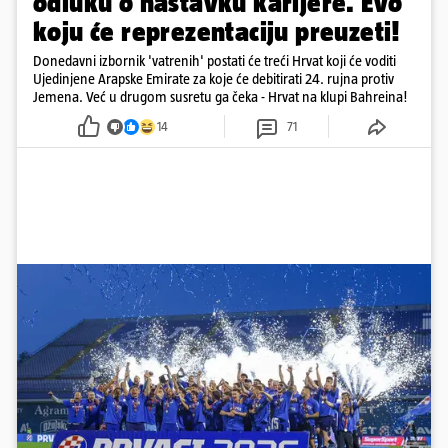
odluku o nastavku karijere. Evo
koju će reprezentaciju preuzeti!
Donedavni izbornik 'vatrenih' postati će treći Hrvat koji će voditi
Ujedinjene Arapske Emirate za koje će debitirati 24. rujna protiv
Jemena. Već u drugom susretu ga čeka - Hrvat na klupi Bahreina!
14
71