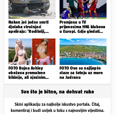
Nakon još jedne smrti
Promjena u TV
dječaka stručnjaci
prijenosima HNL klubova
apeliraju: 'Roditelji,
u Europi. Gdje gledati
električni romobili nisu
uživo Dinamo, Hajduk i
igračke'
Rijeku?
FOTO Bujna Ashley
FOTO Ovo su najljepše
obožava premalene
staze za šetnju uz more
bikinije, ali njezinim
na Jadranu
fanovima to uopće ne
smeta
Sve što je bitno, na dohvat ruke
Skini aplikaciju za najbolje iskustvo portala. Čitaj,
komentiraj i budi uvijek u toku s najnovijim vijestima.