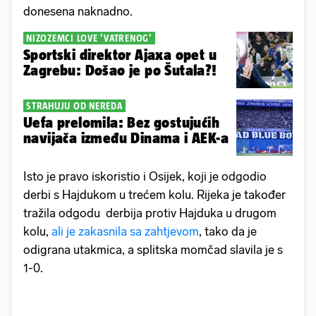
donesena naknadno.
NIZOZEMCI LOVE 'VATRENOG'
Sportski direktor Ajaxa opet u
Zagrebu: Došao je po Šutala?!
STRAHUJU OD NEREDA
Uefa prelomila: Bez gostujućih
navijača između Dinama i AEK-a
Isto je pravo iskoristio i Osijek, koji je odgodio
derbi s Hajdukom u trećem kolu. Rijeka je također
tražila odgodu derbija protiv Hajduka u drugom
kolu,
ali je zakasnila sa zahtjevom
, tako da je
odigrana utakmica, a splitska momčad slavila je s
1-0.