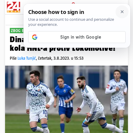
PRIJAVA
Sport
Komentari
80
ZBOG EUROPSKIH OBAVEZA
Dinamo odgodio utakmicu 4.
kola HNL-a protiv Lokomotive!
Piše
Luka Tunjić
,
četvrtak, 3.8.2023. u 15:53