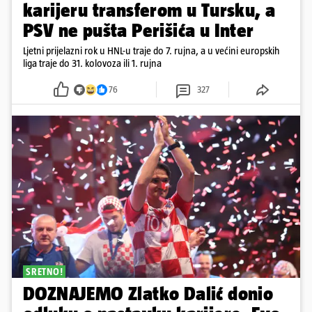
karijeru transferom u Tursku, a
PSV ne pušta Perišića u Inter
Ljetni prijelazni rok u HNL-u traje do 7. rujna, a u većini europskih
liga traje do 31. kolovoza ili 1. rujna
76
327
SRETNO!
DOZNAJEMO Zlatko Dalić donio