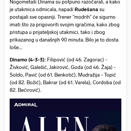
Nogometaši Dinama su potpuno razočarali, a kako
je utakmica odmicala, napadi
Rudešana
su
postajali sve opasniji. Trener "modrih" će sigurno
imati što za prigovoriti svojim igračima, kako zbog
pristupa u prijateljskoj utakmici, tako i zbog
prikazanog u današnjih 90 minuta. Bilo je to dosta
loše...
Dinamo (4-3-3):
Filipović (od 46. Zagorac) -
Živković, Galešić, Jakirović, Goda (od 46. Žaja) -
Soldo, Pavić (od 61. Benkotić), Mudražija - Topić
(od 82. Božić), Bakrar (od 61. Varela), Cordoba (od
82. Bećirović).