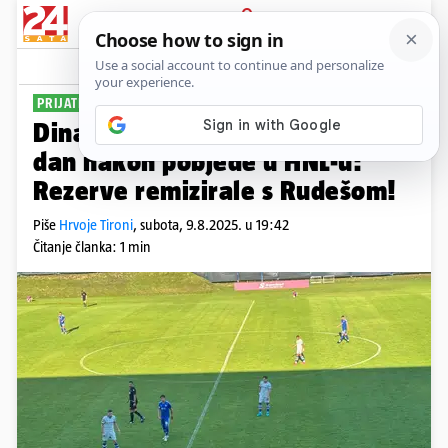
PRIJAVA
Sport
Komentari
2
PRIJATELJSKA UTAKMICA
Dinamo odigrao novu utakmicu
dan nakon pobjede u HNL-u:
Rezerve remizirale s Rudešom!
Piše
Hrvoje Tironi
,
subota, 9.8.2025. u 19:42
Čitanje članka: 1 min