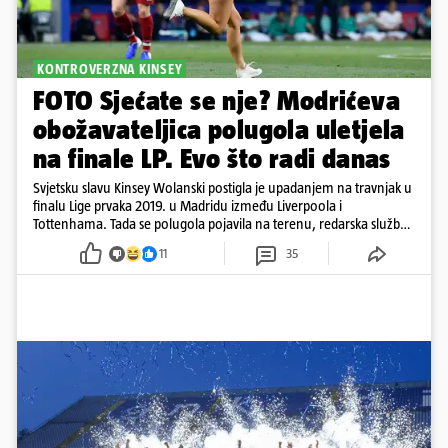
KONTROVERZNA KINSEY
FOTO Sjećate se nje? Modrićeva
obožavateljica polugola uletjela
na finale LP. Evo što radi danas
Svjetsku slavu Kinsey Wolanski postigla je upadanjem na travnjak u
finalu Lige prvaka 2019. u Madridu između Liverpoola i
Tottenhama. Tada se polugola pojavila na terenu, redarska služba
ju je lovila po travnjaku, a njezine fotografije obišle su svijet.
11
35