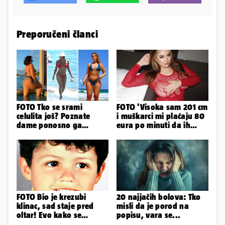
Preporučeni članci
FOTO Tko se srami
FOTO 'Visoka sam 201 cm
celulita još? Poznate
i muškarci mi plaćaju 80
dame ponosno ga
eura po minuti da ih
pokazuju pa slave svoje
pokorim riječima'
obline
FOTO Bio je krezubi
20 najjačih bolova: Tko
klinac, sad staje pred
misli da je porod na
oltar! Evo kako se
popisu, vara se...
mijenjao jedan od