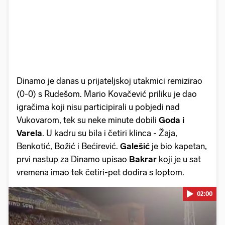
Dinamo je danas u prijateljskoj utakmici remizirao
(0-0) s Rudešom. Mario Kovačević priliku je dao
igračima koji nisu participirali u pobjedi nad
Vukovarom, tek su neke minute dobili
Goda i
Varela
. U kadru su bila i četiri klinca - Žaja,
Benkotić, Božić i Bećirević.
Galešić
je bio kapetan,
prvi nastup za Dinamo upisao
Bakrar
koji je u sat
vremena imao tek četiri-pet dodira s loptom.
02:00