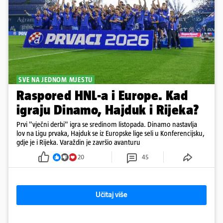
SVE NA JEDNOM MJESTU
Raspored HNL-a i Europe. Kad
igraju Dinamo, Hajduk i Rijeka?
Prvi "vječni derbi" igra se sredinom listopada. Dinamo nastavlja
lov na Ligu prvaka, Hajduk se iz Europske lige seli u Konferencijsku,
gdje je i Rijeka. Varaždin je završio avanturu
20
45
Učitaj više