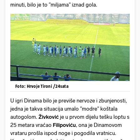
minuti, bilo je to "miljama" iznad gola.
Foto: Hrvoje Tironi /24sata
U igri Dinama bilo je previše nervoze i zbunjenosti,
jedna je takva situacija umalo "modre" koštala
autogolom.
Živković
je u prvom dijelu tešku loptu s
25 metara vraćao
Filipoviću
, ona je Dinamovom
vrataru prošla ispod noge i pogodila vratnicu.