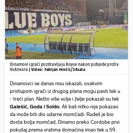
Pokretanje videa...
Dinamovi igrači pozdravljaju Boyse nakon pobjede protiv
Vukovara
| Video: Fabijan Hrnčić/24sata
Dinamovci se danas nisu iskazali, ovakvim
pristupom igrači iz drugog plana mogu pasti tek u
- treći plan. Nešto više volje i želje pokazali su tek
Galešić, Goda i Soldo
. Ali baš nitko nije pokazao
da može biti dio udarne momčadi. Rudeš je bio
dosta bolja momčad, Dinamo preko Cordobe prvi
pokušaj prema vratima domaćina imao tek u 59.