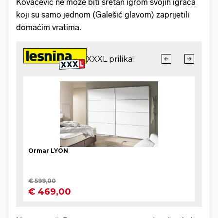
Kovačević ne može biti sretan igrom svojih igrača
koji su samo jednom (Galešić glavom) zaprijetili
domaćim vratima.