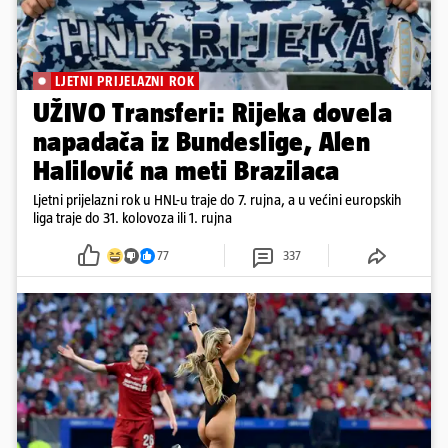
LJETNI PRIJELAZNI ROK
UŽIVO Transferi: Rijeka dovela
napadača iz Bundeslige, Alen
Halilović na meti Brazilaca
Ljetni prijelazni rok u HNL-u traje do 7. rujna, a u većini europskih
liga traje do 31. kolovoza ili 1. rujna
77
337