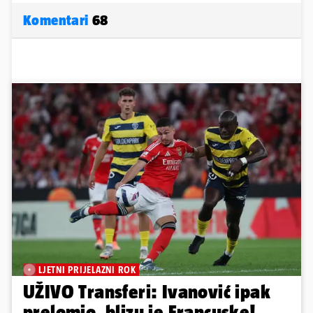
Komentari
68
LJETNI PRIJELAZNI ROK
UŽIVO Transferi: Ivanović ipak
prelomio, blizu je Francuske!