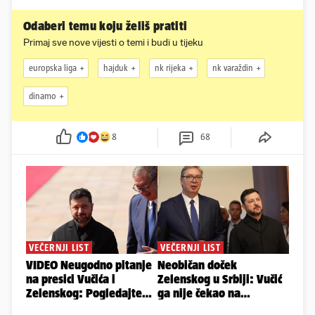
Odaberi temu koju želiš pratiti
Primaj sve nove vijesti o temi i budi u tijeku
europska liga
hajduk
nk rijeka
nk varaždin
dinamo
8
68