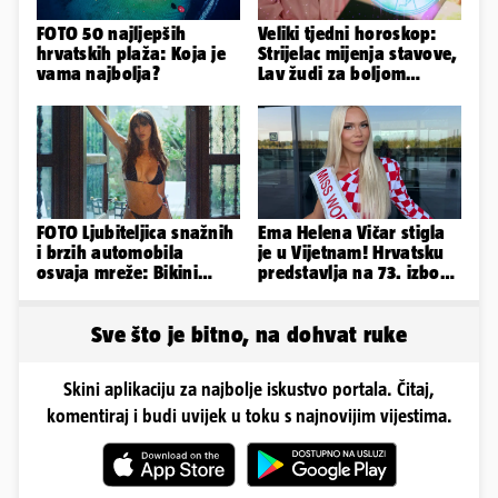
FOTO 50 najljepših
Veliki tjedni horoskop:
hrvatskih plaža: Koja je
Strijelac mijenja stavove,
vama najbolja?
Lav žudi za boljom
plaćom, Bik je rastresen
FOTO Ljubiteljica snažnih
Ema Helena Vičar stigla
i brzih automobila
je u Vijetnam! Hrvatsku
osvaja mreže: Bikini
predstavlja na 73. izboru
spaja s konjskim
Miss Svijeta
snagama
Sve što je bitno, na dohvat ruke
Skini aplikaciju za najbolje iskustvo portala. Čitaj,
komentiraj i budi uvijek u toku s najnovijim vijestima.