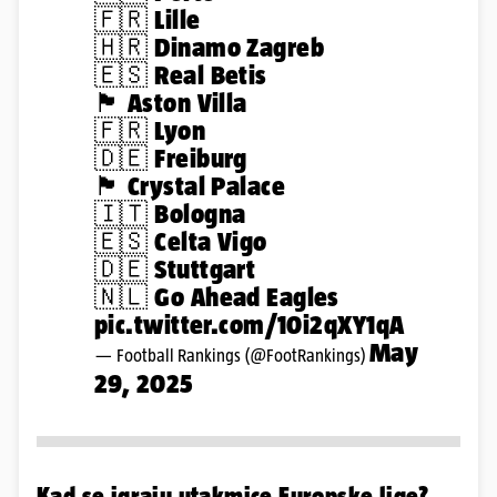
🇫🇷 Lille
🇭🇷 Dinamo Zagreb
🇪🇸 Real Betis
🏴󠁧󠁢󠁥󠁮󠁧󠁿 Aston Villa
🇫🇷 Lyon
🇩🇪 Freiburg
🏴󠁧󠁢󠁥󠁮󠁧󠁿 Crystal Palace
🇮🇹 Bologna
🇪🇸 Celta Vigo
🇩🇪 Stuttgart
🇳🇱 Go Ahead Eagles
pic.twitter.com/10i2qXY1qA
May
— Football Rankings (@FootRankings)
29, 2025
Kad se igraju utakmice Europske lige?