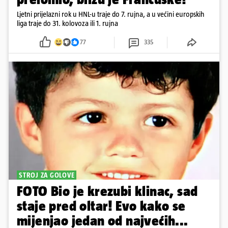
Ljetni prijelazni rok u HNL-u traje do 7. rujna, a u većini europskih
liga traje do 31. kolovoza ili 1. rujna
77
335
STROJ ZA GOLOVE
FOTO Bio je krezubi klinac, sad
staje pred oltar! Evo kako se
mijenjao jedan od najvećih...