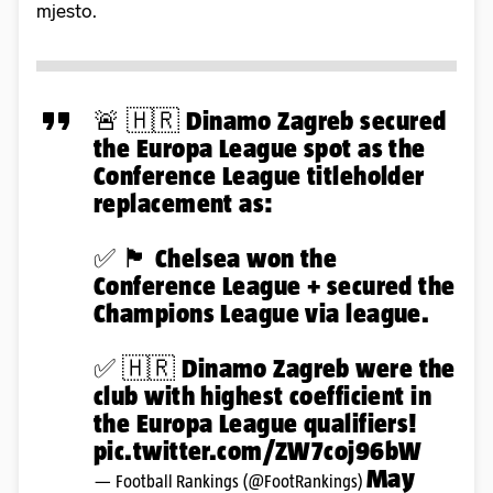
mjesto.
🚨 🇭🇷 Dinamo Zagreb secured
the Europa League spot as the
Conference League titleholder
replacement as:
✅ 🏴󠁧󠁢󠁥󠁮󠁧󠁿 Chelsea won the
Conference League + secured the
Champions League via league.
✅ 🇭🇷 Dinamo Zagreb were the
club with highest coefficient in
the Europa League qualifiers!
pic.twitter.com/ZW7coj96bW
May
— Football Rankings (@FootRankings)