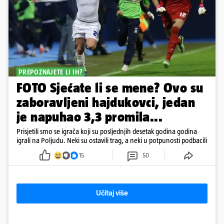
PREPOZNAJETE LI IH?
FOTO Sjećate li se mene? Ovo su
zaboravljeni hajdukovci, jedan
je napuhao 3,3 promila...
Prisjetili smo se igrača koji su posljednjih desetak godina godina
igrali na Poljudu. Neki su ostavili trag, a neki u potpunosti podbacili
15
50
Učitaj više