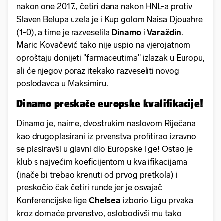
nakon one 2017., četiri dana nakon HNL-a protiv
Slaven Belupa uzela je i Kup golom Naisa Djouahre
(1-0), a time je razveselila
Dinamo
i
Varaždin
.
Mario Kovačević tako nije uspio na vjerojatnom
oproštaju donijeti "farmaceutima" izlazak u Europu,
ali će njegov poraz itekako razveseliti novog
poslodavca u Maksimiru.
Dinamo preskače europske kvalifikacije!
Dinamo je, naime, dvostrukim naslovom Riječana
kao drugoplasirani iz prvenstva profitirao izravno
se plasiravši u glavni dio Europske lige! Ostao je
klub s najvećim koeficijentom u kvalifikacijama
(inače bi trebao krenuti od prvog pretkola) i
preskočio čak četiri runde jer je osvajač
Konferencijske lige
Chelsea
izborio Ligu prvaka
kroz domaće prvenstvo, oslobodivši mu tako