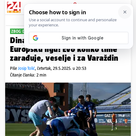
PRIJAVA
Sport
Komentari
68
ZBOG DUPLE KRUNE RIJEKE
Dinamo se plasirao izravno u
Europsku ligu! Evo koliko time
zarađuje, veselje i za Varaždin
Piše
Josip Tolić
,
četvrtak, 29.5.2025. u 20:53
Čitanje članka: 2 min