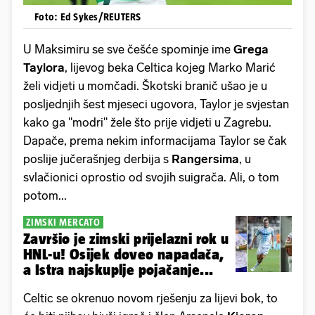
Foto: Ed Sykes/REUTERS
U Maksimiru se sve češće spominje ime
Grega
Taylora
, lijevog beka Celtica kojeg Marko Marić
želi vidjeti u momčadi. Škotski branič ušao je u
posljednjih šest mjeseci ugovora, Taylor je svjestan
kako ga "modri" žele što prije vidjeti u Zagrebu.
Dapače, prema nekim informacijama Taylor se čak
poslije jučerašnjeg derbija s
Rangersima
, u
svlačionici oprostio od svojih suigrača. Ali, o tom
potom...
ZIMSKI MERCATO
Završio je zimski prijelazni rok u
HNL-u! Osijek doveo napadača,
a Istra najskuplje pojačanje...
Celtic se okrenuo novom rješenju za lijevi bok, to