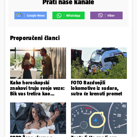
Prati naše kanale
Preporučeni članci
Kako horoskopski
FOTO Razdvojili
znakovi truju svoje veze:
lokomotive iz sudara,
Bik vas tretira kao
sutra će krenuti promet
vlasništvo, Jarcu je veza
ugovor