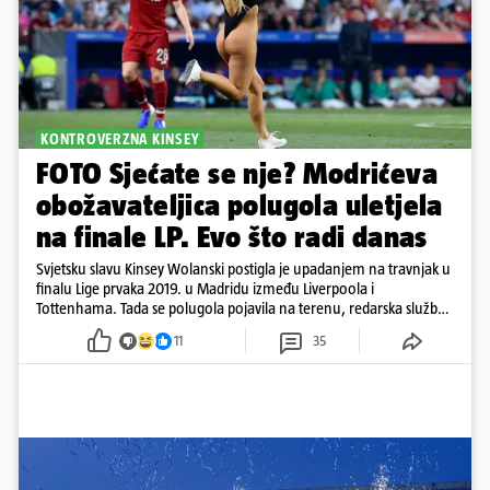
KONTROVERZNA KINSEY
FOTO Sjećate se nje? Modrićeva
obožavateljica polugola uletjela
na finale LP. Evo što radi danas
Svjetsku slavu Kinsey Wolanski postigla je upadanjem na travnjak u
finalu Lige prvaka 2019. u Madridu između Liverpoola i
Tottenhama. Tada se polugola pojavila na terenu, redarska služba
ju je lovila po travnjaku, a njezine fotografije obišle su svijet.
11
35