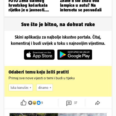
FOTO Žena slavnog
Znate li što znači ova
hrvatskog košarkaša
lampica u autu? Na
rijetko je u javnosti.
internetu se posvađali
Ovako im je izgledalo
vjenčanje
Sve što je bitno, na dohvat ruke
Skini aplikaciju za najbolje iskustvo portala. Čitaj,
komentiraj i budi uvijek u toku s najnovijim vijestima.
Odaberi temu koju želiš pratiti
Primaj sve nove vijesti o temi i budi u tijeku
luka ivanušec
dinamo
9
37