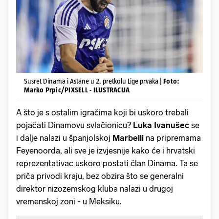
Susret Dinama i Astane u 2. pretkolu Lige prvaka |
Foto:
Marko Prpic/PIXSELL - ILUSTRACIJA
A što je s ostalim igračima koji bi uskoro trebali
pojačati Dinamovu svlačionicu?
Luka Ivanušec
se
i dalje nalazi u španjolskoj
Marbelli
na pripremama
Feyenoorda, ali sve je izvjesnije kako će i hrvatski
reprezentativac uskoro postati član Dinama. Ta se
priča privodi kraju, bez obzira što se generalni
direktor nizozemskog kluba nalazi u drugoj
vremenskoj zoni - u Meksiku.