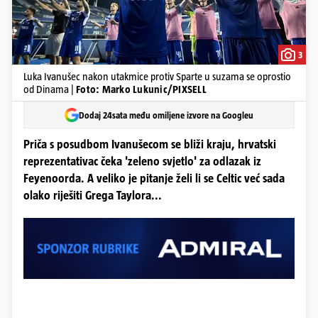
3
Luka Ivanušec nakon utakmice protiv Sparte u suzama se oprostio
od Dinama |
Foto: Marko Lukunic/PIXSELL
Dodaj 24sata među omiljene izvore na Googleu
Priča s posudbom Ivanušecom se bliži kraju, hrvatski
reprezentativac čeka 'zeleno svjetlo' za odlazak iz
Feyenoorda. A veliko je pitanje želi li se Celtic već sada
olako riješiti Grega Taylora...