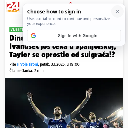
PRIJAVA
Sport
Komentari
37
VIJESTI IZ MAKSIMIRA
Dinamo u lovu na pojačanja:
Ivanušec još čeka u Španjolskoj,
Taylor se oprostio od suigrača!?
Piše
Hrvoje Tironi
,
petak, 3.1.2025. u 18:00
Čitanje članka: 2 min