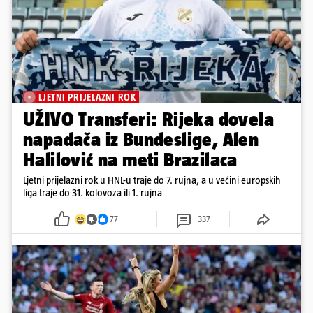
LJETNI PRIJELAZNI ROK
UŽIVO Transferi: Rijeka dovela
napadača iz Bundeslige, Alen
Halilović na meti Brazilaca
Ljetni prijelazni rok u HNL-u traje do 7. rujna, a u većini europskih
liga traje do 31. kolovoza ili 1. rujna
77
337