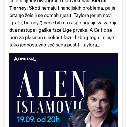
će biti njihov bivši igrač i član Arsenala
Kieran
Tierney
. Škoti nemaju financijskih problema, pa je
pitanje žele li se odmah riješiti Taylora jer im novi
igrač (Tierney?) neće biti na raspolaganju za zadnja
dva nastupa ligaške faze Lige prvaka. A Celtic se
bori za plasman u nokaut fazu. I zbog toga im nije
tako jednostavno već sada pustiti Taylora...