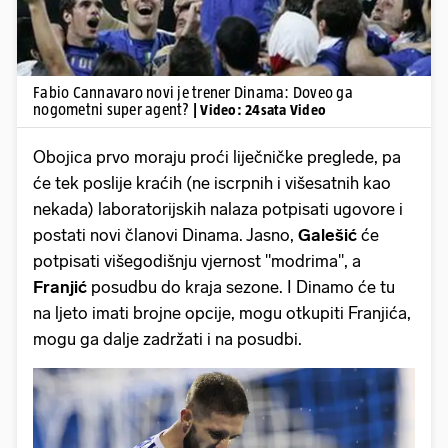
Fabio Cannavaro novi je trener Dinama: Doveo ga
nogometni super agent?
| Video: 24sata Video
Obojica prvo moraju proći liječničke preglede, pa
će tek poslije kraćih (ne iscrpnih i višesatnih kao
nekada) laboratorijskih nalaza potpisati ugovore i
postati novi članovi Dinama. Jasno,
Galešić
će
potpisati višegodišnju vjernost "modrima", a
Franjić
posudbu do kraja sezone. I Dinamo će tu
na ljeto imati brojne opcije, mogu otkupiti Franjića,
mogu ga dalje zadržati i na posudbi.