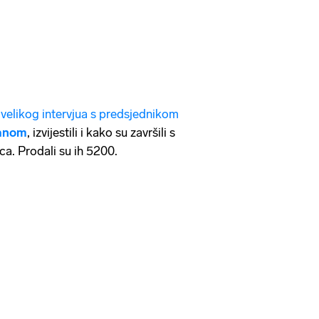
e
velikog intervjua s predsjednikom
anom
, izvijestili i kako su završili s
ca. Prodali su ih 5200.