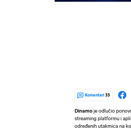
Komentari
33
Dinamo
je odlučio ponovn
streaming platformu i apl
određenih utakmica na ko