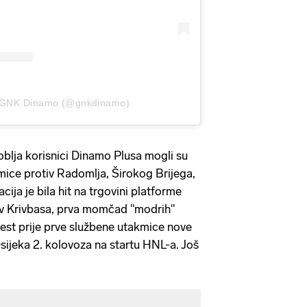
li GNK Dinamo (@gnkdinamo)
blja korisnici Dinamo Plusa mogli su
ice protiv Radomlja, Širokog Brijega,
acija je bila hit na trgovini platforme
v Krivbasa, prva momčad "modrih"
 test prije prve službene utakmice nove
ijeka 2. kolovoza na startu HNL-a. Još