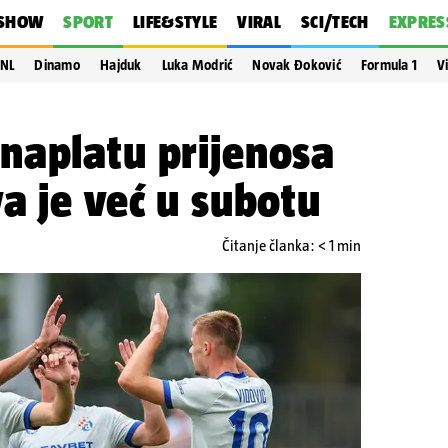
SHOW
SPORT
LIFE&STYLE
VIRAL
SCI/TECH
EXPRES
NL
Dinamo
Hajduk
Luka Modrić
Novak Đoković
Formula 1
V
naplatu prijenosa
a je već u subotu
Čitanje članka: < 1 min