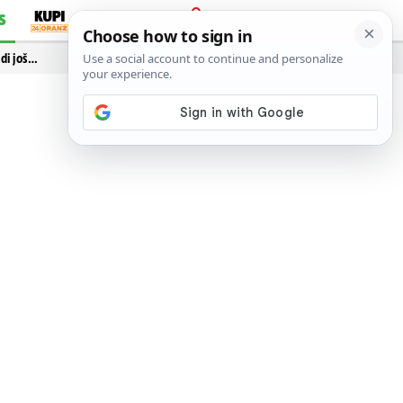
S
PRIJAVA
idi još…