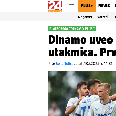
PLUS+
NEWS
Nogomet
Vatreni
H
PLATFORMA "DINAMO PLUS"
Dinamo uveo 
utakmica. Prv
Piše
Josip Tolić
,
petak, 18.7.2025. u 14:31