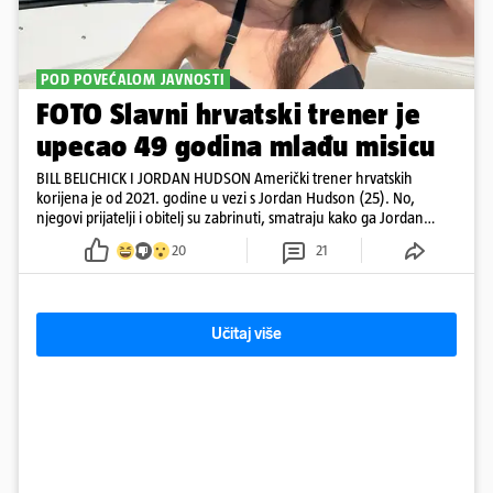
POD POVEĆALOM JAVNOSTI
FOTO Slavni hrvatski trener je
upecao 49 godina mlađu misicu
BILL BELICHICK I JORDAN HUDSON Američki trener hrvatskih
korijena je od 2021. godine u vezi s Jordan Hudson (25). No,
njegovi prijatelji i obitelj su zabrinuti, smatraju kako ga Jordan
kontrolira
20
21
Učitaj više