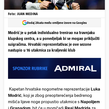
Foto: JUAN MEDINA
Dodaj 24sata među omiljene izvore na Googleu
Modrić je u petak individualno trenirao na travnjaku
klupskog centra, a u ponedjeljak bi se mogao priključiti
suigračima. Hrvatski reprezentativac je ove sezone
nastupio u 16 utakmica za kraljevski klub
Kapetan hrvatske nogometne reprezentacije
Luka
Modrić
, koji je zbog preopterećenja bedrenog
mišića lijeve noge propustio utakmice s
Napolijem
i
Granadom
, bit će u momčadi
Real Madrida
za