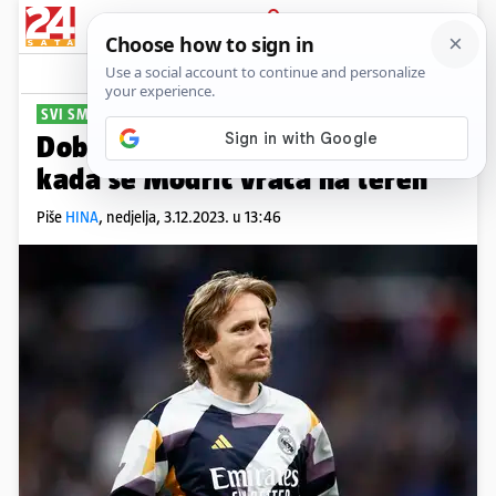
PRIJAVA
Sport
Komentari
0
SVI SMO ODAHNULI
Dobre vijest za sve: Poznato je
kada se Modrić vraća na teren
Piše
HINA
,
nedjelja, 3.12.2023. u 13:46