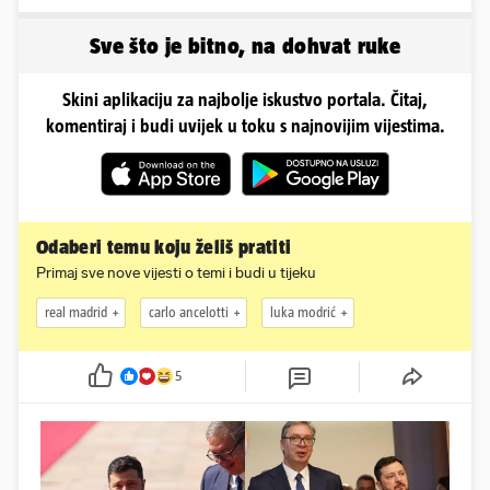
grešaka i olakšajte si
sad želi 50 milijuna eura
odmor
Sve što je bitno, na dohvat ruke
Skini aplikaciju za najbolje iskustvo portala. Čitaj,
komentiraj i budi uvijek u toku s najnovijim vijestima.
Odaberi temu koju želiš pratiti
Primaj sve nove vijesti o temi i budi u tijeku
real madrid
carlo ancelotti
luka modrić
5