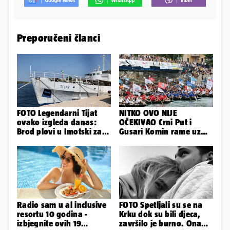
Preporučeni članci
FOTO Legendarni Tijat
NITKO OVO NIJE
ovako izgleda danas:
OČEKIVAO Crni Put i
Brod plovi u Imotski za
Gusari Komin rame uz
samo 20.000 eura
rame osvojili Maraton
lađa
Radio sam u al inclusive
FOTO Spetljali su se na
resortu 10 godina -
Krku dok su bili djeca,
izbjegnite ovih 19
završilo je burno. Ona