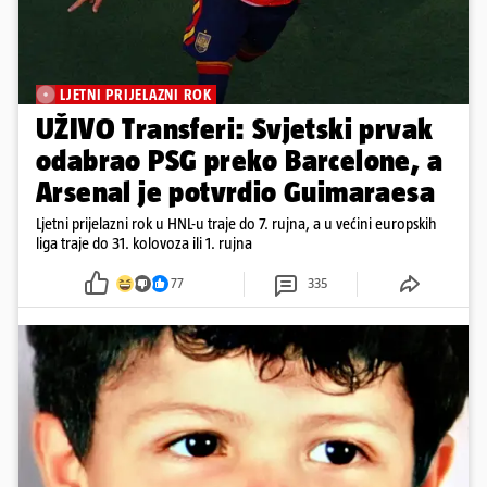
LJETNI PRIJELAZNI ROK
UŽIVO Transferi: Svjetski prvak
odabrao PSG preko Barcelone, a
Arsenal je potvrdio Guimaraesa
Ljetni prijelazni rok u HNL-u traje do 7. rujna, a u većini europskih
liga traje do 31. kolovoza ili 1. rujna
77
335