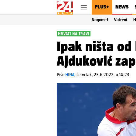
PLUS+
NEWS
Nogomet
Vatreni
H
HRVATI NA TRAVI
Ipak ništa od
Ajduković za
Piše
HINA
,
četvrtak, 23.6.2022. u 14:23