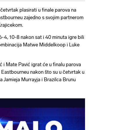
četvrtak plasirati u finale parova na
astbourneu zajedno s svojim partnerom
rajicekom.
 6-4, 10-8 nakon sat i 40 minuta igre bili
ombinacija Matwe Middelkoop i Luke
 i Mate Pavić igrat će u finalu parova
 Eastbourneu nakon što su u četvrtak u
ca Jamieja Murrayja i Brazilca Brunu