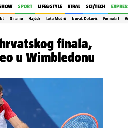
SHOW
SPORT
LIFE&STYLE
VIRAL
SCI/TECH
EXPRES
NL
Dinamo
Hajduk
Luka Modrić
Novak Đoković
Formula 1
V
 hrvatskog finala,
peo u Wimbledonu