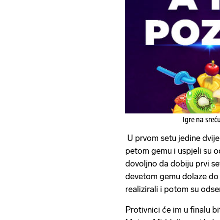
Igre na sreć
U prvom setu jedine dvije 
petom gemu i uspjeli su od
dovoljno da dobiju prvi set
devetom gemu dolaze do t
realizirali i potom su odse
Protivnici će im u finalu 