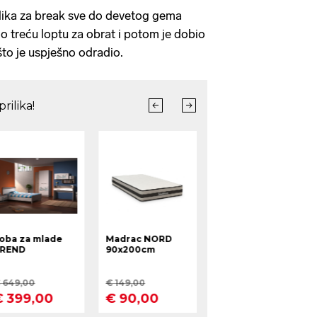
rilika za break sve do devetog gema
io treću loptu za obrat i potom je dobio
 što je uspješno odradio.