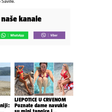
Saville.
i naše kanale
LJEPOTICE U CRVENOM
niji:
Poznate dame navukle
su mini tangice i