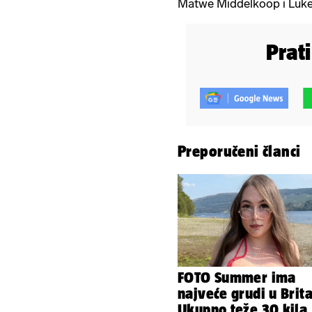
Matwe Middelkoop i Luke 
Prat
Preporučeni članci
FOTO Summer ima
najveće grudi u Brita
Ukupno teže 30 kila,