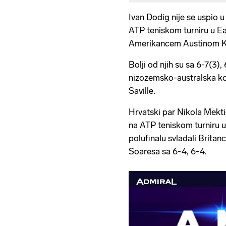
Ivan Dodig nije se uspio u 
ATP teniskom turniru u E
Amerikancem Austinom K
Bolji od njih su sa 6-7(3),
nizozemsko-australska k
Saville.
Hrvatski par Nikola Mektić
na ATP teniskom turniru u
polufinalu svladali Britan
Soaresa sa 6-4, 6-4.