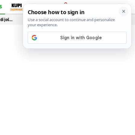
S
PRIJAVA
idi još…