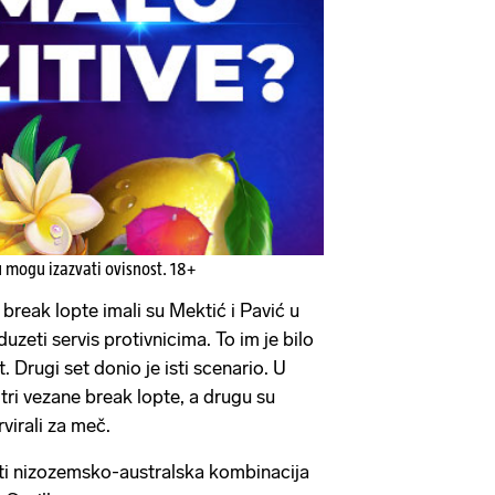
u mogu izazvati ovisnost. 18+
break lopte imali su Mektić i Pavić u
uzeti servis protivnicima. To im je bilo
. Drugi set donio je isti scenario. U
ri vezane break lopte, a drugu su
rvirali za meč.
biti nizozemsko-australska kombinacija