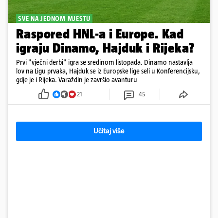
SVE NA JEDNOM MJESTU
Raspored HNL-a i Europe. Kad
igraju Dinamo, Hajduk i Rijeka?
Prvi "vječni derbi" igra se sredinom listopada. Dinamo nastavlja
lov na Ligu prvaka, Hajduk se iz Europske lige seli u Konferencijsku,
gdje je i Rijeka. Varaždin je završio avanturu
21
45
Učitaj više