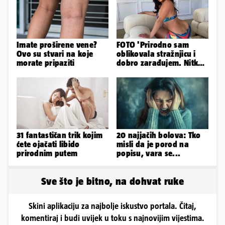
Imate proširene vene?
FOTO 'Prirodno sam
Ovo su stvari na koje
oblikovala stražnjicu i
morate pripaziti
dobro zarađujem. Nitko
ne vjeruje da je prava'
31 fantastičan trik kojim
20 najjačih bolova: Tko
ćete ojačati libido
misli da je porod na
prirodnim putem
popisu, vara se...
Sve što je bitno, na dohvat ruke
Skini aplikaciju za najbolje iskustvo portala. Čitaj,
komentiraj i budi uvijek u toku s najnovijim vijestima.