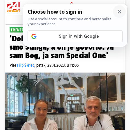
PRIJAVA
Sport
Komentari
8
TRENERSKA IKONA
'Dok smo vodili ljubav, slušali
smo Stinga, a on je govorio: Ja
sam Bog, ja sam Special One'
Piše
Filip Škrlec
,
petak, 28.4.2023. u 11:05