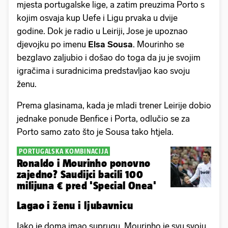
mjesta portugalske lige, a zatim preuzima Porto s
kojim osvaja kup Uefe i Ligu prvaka u dvije
godine. Dok je radio u Leiriji, Jose je upoznao
djevojku po imenu
Elsa Sousa
. Mourinho se
bezglavo zaljubio i došao do toga da ju je svojim
igračima i suradnicima predstavljao kao svoju
ženu.
Prema glasinama, kada je mladi trener Leirije dobio
jednake ponude Benfice i Porta, odlučio se za
Porto samo zato što je Sousa tako htjela.
PORTUGALSKA KOMBINACIJA
Ronaldo i Mourinho ponovno
zajedno? Saudijci bacili 100
milijuna € pred 'Special Onea'
Lagao i ženu i ljubavnicu
Iako je doma imao suprugu, Mourinho je svu svoju