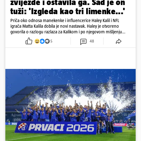
zvijezde i ostavila ga. Sad je on
tuži: 'Izgleda kao tri limenke...'
Priča oko odnosa manekenke i influencerice Haley Kalil i NFL
igrača Matta Kalila dobila je novi nastavak. Haley je otvoreno
govorila o razlogu razlaza za Kalikom i po njegovom mišljenju
prešla granicu dobrog ukusa
5
48