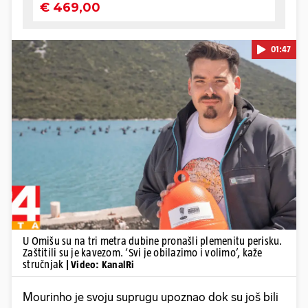
01:47
Pokretanje videa...
U Omišu su na tri metra dubine pronašli plemenitu perisku.
Zaštitili su je kavezom. ‘Svi je obilazimo i volimo’, kaže
stručnjak
| Video: KanalRi
Mourinho je svoju suprugu upoznao dok su još bili