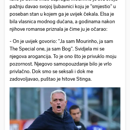
pažnju davao svojoj ljubavnici koju je "smjestio" u
poseban stan u kojem ga je uvijek čekala. Elsa je
bila vlasnica modnog dućana, a godinama nakon
njihove romanse priznala je čime ju je očarao:
- On je uvijek govorio: "Ja sam Mourinho, ja sam
The Special one, ja sam Bog". Svidjela mi se
njegova arogancija. To je ono što je privuklo moju
pozornost. Njegovo samopouzdanje bilo je vrlo
privlačno. Dok smo se seksali i dok me
zadovoljavao, puštao je hitove Stinga.