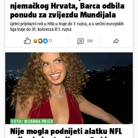
njemačkog Hrvata, Barca odbila
ponudu za zvijezdu Mundijala
Ljetni prijelazni rok u HNL-u traje do 7. rujna, a u većini europskih
liga traje do 31. kolovoza ili 1. rujna
77
339
FOTO: BIZARNA PRIČA
Nije mogla podnijeti alatku NFL