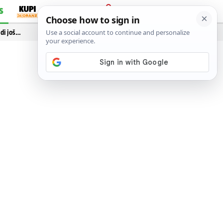
S
PRIJAVA
idi još…