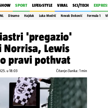
SHOW
SPORT
LIFE&STYLE
VIRAL
SCI/TECH
EXPRES
NL
Dinamo
Hajduk
Luka Modrić
Novak Đoković
Formula 1
V
astri 'pregazio'
i Norrisa, Lewis
o pravi pothvat
2025. u 18:03
Čitanje članka: 1 min