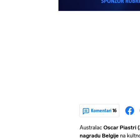
Komentari
16
Australac
Oscar Piastri 
nagradu Belgije
na kultn