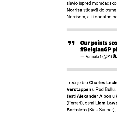
slavio ispred momčadsko
Norrisa
stigavši do osme 
Norrisom, ali i dodatno 
Our points sco
#BelgianGP
p
J
— Formula 1 (@F1)
Treći je bio
Charles Lecl
Verstappen
u Red Bullu,
šesti
Alexander Albon
u 
(Ferrari), osmi
Liam
Law
Bortoleto
(Kick Sauber),