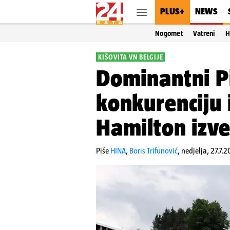
PLUS+
NEWS
Nogomet
Vatreni
H
KIŠOVITA VN BELGIJE
Dominantni Pi
konkurenciju 
Hamilton izve
Piše
HINA
,
Boris Trifunović
,
nedjelja, 27.7.