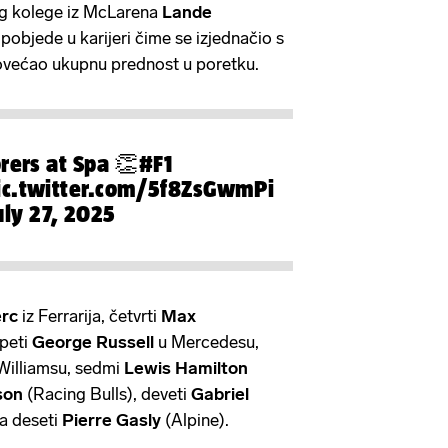
g kolege iz McLarena
Lande
pobjede u karijeri čime se izjednačio s
povećao ukupnu prednost u poretku.
rers at Spa 👏
#F1
ic.twitter.com/5f8ZsGwmPi
uly 27, 2025
erc
iz Ferrarija, četvrti
Max
 peti
George Russell
u Mercedesu,
Williamsu, sedmi
Lewis Hamilton
son
(Racing Bulls), deveti
Gabriel
 a deseti
Pierre Gasly
(Alpine).