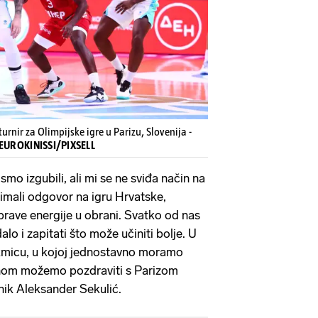
 turnir za Olimpijske igre u Parizu, Slovenija -
/EUROKINISSI/PIXSELL
 smo izgubili, ali mi se ne sviđa način na
imali odgovor na igru Hrvatske,
prave energije u obrani. Svatko od nas
lo i zapitati što može učiniti bolje. U
kmicu, u kojoj jednostavno moramo
otnom možemo pozdraviti s Parizom
rnik Aleksander Sekulić.