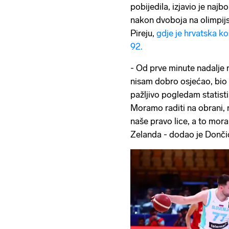
pobijedila, izjavio je najb
nakon dvoboja na olimpij
Pireju,
gdje je hrvatska ko
92.
- Od prve minute nadalje 
nisam dobro osjećao, bio
pažljivo pogledam statisti
Moramo raditi na obrani, 
naše pravo lice, a to mor
Zelanda - dodao je Donči