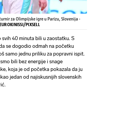
 turnir za Olimpijske igre u Parizu, Slovenija -
/EUROKINISSI/PIXSELL
o svih 40 minuta bili u zaostatku. S
 da se dogodio odmah na početku
oš samo jednu priliku za popravni ispit.
smo bili bez energije i snage
ke, koja je od početka pokazala da ju
ao jedan od najiskusnijih slovenskih
ić.