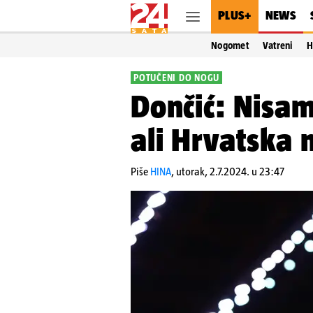
PLUS+
NEWS
Nogomet
Vatreni
H
POTUČENI DO NOGU
Dončić: Nisam
ali Hrvatska n
Piše
HINA
,
utorak, 2.7.2024. u 23:47