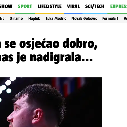
SHOW
SPORT
LIFE&STYLE
VIRAL
SCI/TECH
EXPRES
NL
Dinamo
Hajduk
Luka Modrić
Novak Đoković
Formula 1
V
 se osjećao dobro,
as je nadigrala...