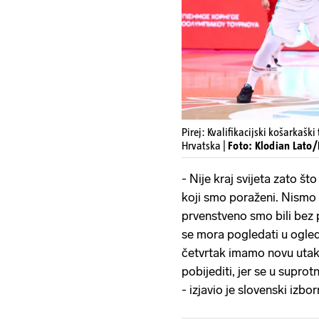
Pirej: Kvalifikacijski košarkaški
Hrvatska |
Foto: Klodian Lato
- Nije kraj svijeta zato što
koji smo poraženi. Nismo 
prvenstveno smo bili bez 
se mora pogledati u ogleda
četvrtak imamo novu uta
pobijediti, jer se u supr
- izjavio je slovenski izbo