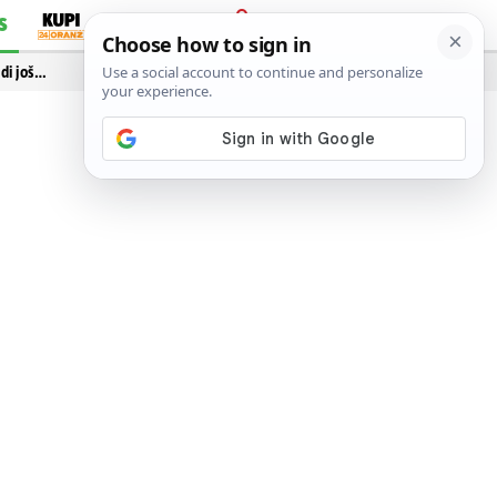
S
PRIJAVA
idi još…