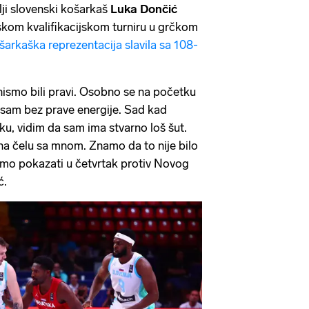
olji slovenski košarkaš
Luka Dončić
skom kvalifikacijskom turniru u grčkom
šarkaška reprezentacija slavila sa 108-
nismo bili pravi. Osobno se na početku
 sam bez prave energije. Sad kad
ku, vidim da sam ima stvarno loš šut.
na čelu sa mnom. Znamo da to nije bilo
amo pokazati u četvrtak protiv Novog
ć.