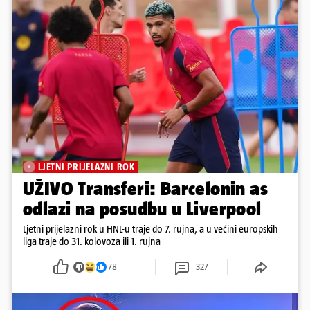
LJETNI PRIJELAZNI ROK
UŽIVO Transferi: Barcelonin as
odlazi na posudbu u Liverpool
Ljetni prijelazni rok u HNL-u traje do 7. rujna, a u većini europskih
liga traje do 31. kolovoza ili 1. rujna
78
327