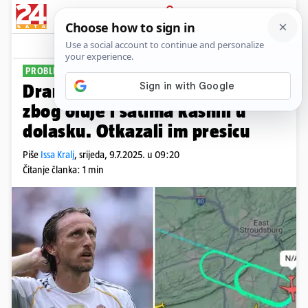
PRIJAVA
Sport
Komentari
7
PROBLEM UOČI POLUFINALA
Drama u avionu Reala: Kružili
zbog oluje i satima kasnili u
dolasku. Otkazali im presicu
Piše
Issa Kralj
,
srijeda, 9.7.2025. u 09:20
Čitanje članka: 1 min