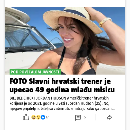
POD POVEĆALOM JAVNOSTI
FOTO Slavni hrvatski trener je
upecao 49 godina mlađu misicu
BILL BELICHICK I JORDAN HUDSON Američki trener hrvatskih
korijena je od 2021. godine u vezi s Jordan Hudson (25). No,
njegovi prijatelji i obitelj su zabrinuti, smatraju kako ga Jordan
kontrolira
17
5