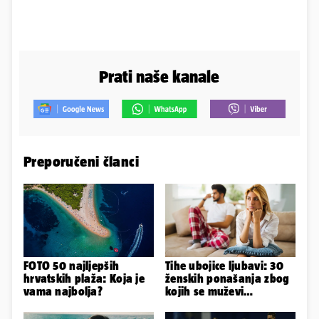
Prati naše kanale
Preporučeni članci
FOTO 50 najljepših
Tihe ubojice ljubavi: 30
hrvatskih plaža: Koja je
ženskih ponašanja zbog
vama najbolja?
kojih se muževi
emocionalno distanciraju