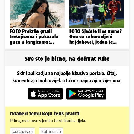
FOTO Prekrila grudi
FOTO Sjećate li se mene?
trešnjicama i pokazala
Ovo su zaboravljeni
guzu u tangicama:
hajdukovci, jedan je
Ovako ljetuje bujna
napuhao 3,3 promila...
Slavonka
Sve što je bitno, na dohvat ruke
Skini aplikaciju za najbolje iskustvo portala. Čitaj,
komentiraj i budi uvijek u toku s najnovijim vijestima.
Odaberi temu koju želiš pratiti
Primaj sve nove vijesti o temi i budi u tijeku
xabi alonso
real madrid