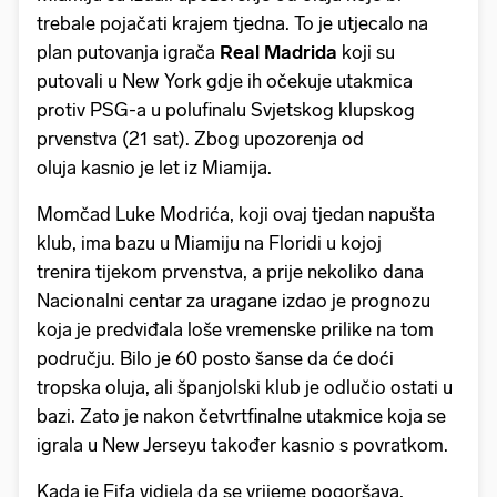
trebale pojačati krajem tjedna. To je utjecalo na
plan putovanja igrača
Real Madrida
koji su
putovali u New York gdje ih očekuje utakmica
protiv PSG-a u polufinalu Svjetskog klupskog
prvenstva (21 sat). Zbog upozorenja od
oluja kasnio je let iz Miamija.
Momčad Luke Modrića, koji ovaj tjedan napušta
klub, ima bazu u Miamiju na Floridi u kojoj
trenira tijekom prvenstva, a prije nekoliko dana
Nacionalni centar za uragane izdao je prognozu
koja je predviđala loše vremenske prilike na tom
području. Bilo je 60 posto šanse da će doći
tropska oluja, ali španjolski klub je odlučio ostati u
bazi. Zato je nakon četvrtfinalne utakmice koja se
igrala u New Jerseyu također kasnio s povratkom.
Kada je Fifa vidjela da se vrijeme pogoršava,