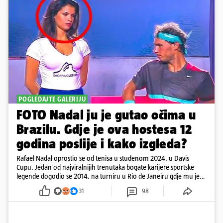
POGLEDAJTE GALERIJU
FOTO Nadal ju je gutao očima u
Brazilu. Gdje je ova hostesa 12
godina poslije i kako izgleda?
Rafael Nadal oprostio se od tenisa u studenom 2024. u Davis
Cupu. Jedan od najviralnijih trenutaka bogate karijere sportske
legende dogodio se 2014. na turniru u Rio de Janeiru gdje mu je
pažnju odvlačila ljepotica iza klupe
31
98