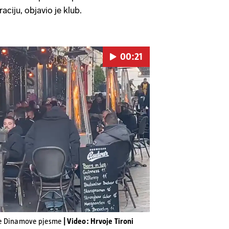
aciju, objavio je klub.
00:21
Pokretanje videa...
 se Dinamove pjesme
| Video: Hrvoje Tironi