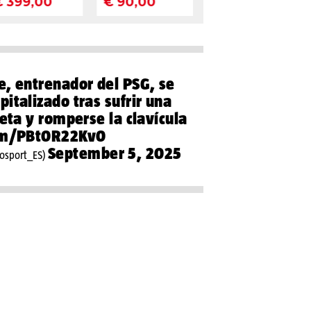
e, entrenador del PSG, se
italizado tras sufrir una
leta y romperse la clavícula
com/PBt0R22Kv0
September 5, 2025
osport_ES)