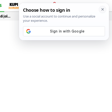
S
PRIJAVA
idi još…