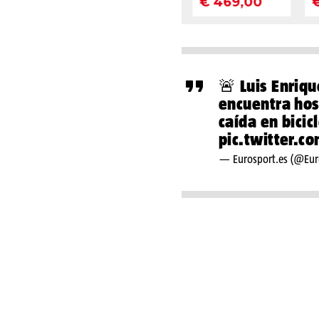
🚨 Luis Enriqu
encuentra hosp
caída en bicic
pic.twitter.
— Eurosport.es (@Eur