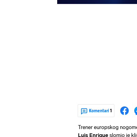
Komentari
1
Trener europskog nogom
Luis Enrique
slomio je kl