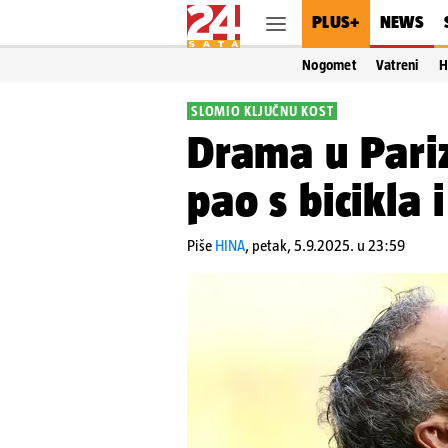
PLUS+
NEWS
Nogomet
Vatreni
H
SLOMIO KLJUČNU KOST
Drama u Pariz
pao s bicikla 
Piše
HINA
,
petak, 5.9.2025. u 23:59