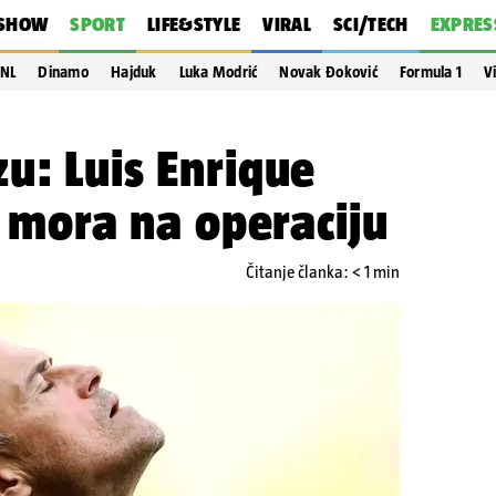
SHOW
SPORT
LIFE&STYLE
VIRAL
SCI/TECH
EXPRES
NL
Dinamo
Hajduk
Luka Modrić
Novak Đoković
Formula 1
V
u: Luis Enrique
i mora na operaciju
Čitanje članka: < 1 min