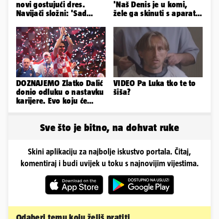
novi gostujući dres.
'Naš Denis je u komi,
Navijači složni: 'Sad
žele ga skinuti s aparata!
izgledamo kao Bayern...'
Molim vas, pomozite'
DOZNAJEMO Zlatko Dalić
VIDEO Pa Luka tko te to
donio odluku o nastavku
šiša?
karijere. Evo koju će
reprezentaciju preuzeti!
Sve što je bitno, na dohvat ruke
Skini aplikaciju za najbolje iskustvo portala. Čitaj,
komentiraj i budi uvijek u toku s najnovijim vijestima.
Odaberi temu koju želiš pratiti