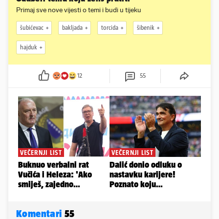
Primaj sve nove vijesti o temi i budi u tijeku
šubićevac
bakljada
torcida
šibenik
hajduk
12
55
Komentari
55