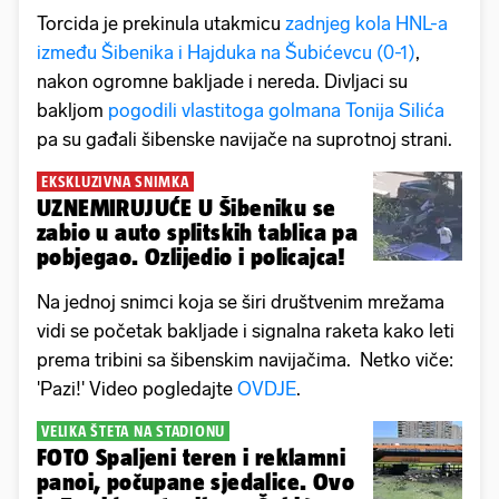
Torcida je prekinula utakmicu
zadnjeg kola HNL-a
između Šibenika i Hajduka na Šubićevcu (0-1)
,
nakon ogromne bakljade i nereda. Divljaci su
bakljom
pogodili vlastitoga golmana Tonija Silića
pa su gađali šibenske navijače na suprotnoj strani.
EKSKLUZIVNA SNIMKA
UZNEMIRUJUĆE U Šibeniku se
zabio u auto splitskih tablica pa
pobjegao. Ozlijedio i policajca!
Na jednoj snimci koja se širi društvenim mrežama
vidi se početak bakljade i signalna raketa kako leti
prema tribini sa šibenskim navijačima. Netko viče:
'Pazi!' Video pogledajte
OVDJE
.
VELIKA ŠTETA NA STADIONU
FOTO Spaljeni teren i reklamni
panoi, počupane sjedalice. Ovo