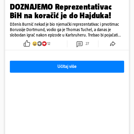
DOZNAJEMO Reprezentativac
BiH na koračić je do Hajduka!
Dženis Burnić nekad je bio njemački reprezentativac i prvotimac
Borussije Dortmund, vodio ga je Thomas Tuchel, a danas je
slobodan igrač nakon epizode u Karlsruheru. Trebao bi pojačati
konkurenciju u veznom redu
12
27
Učitaj više