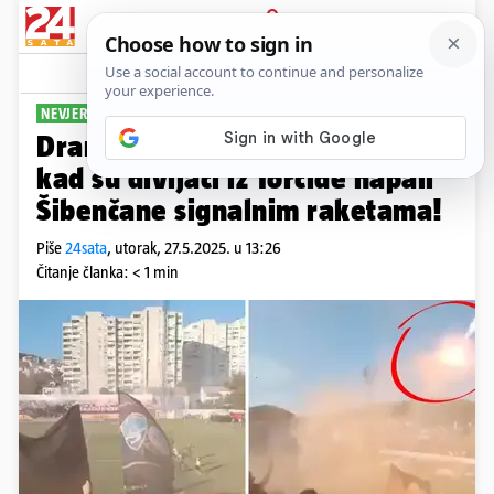
PRIJAVA
Sport
Komentari
55
NEVJEROJATNO
Dramatična snimka: Trenutak
kad su divljaci iz Torcide napali
Šibenčane signalnim raketama!
Piše
24sata
,
utorak, 27.5.2025. u 13:26
Čitanje članka: < 1 min