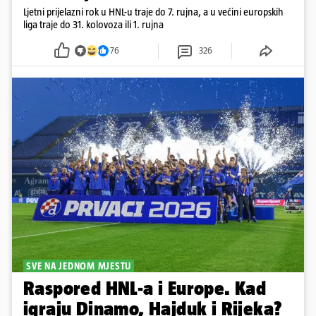
Ljetni prijelazni rok u HNL-u traje do 7. rujna, a u većini europskih
liga traje do 31. kolovoza ili 1. rujna
76
326
SVE NA JEDNOM MJESTU
Raspored HNL-a i Europe. Kad
igraju Dinamo, Hajduk i Rijeka?