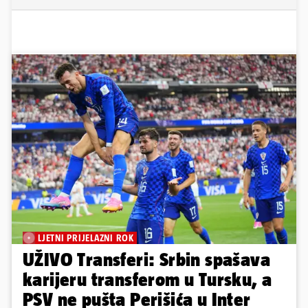
LJETNI PRIJELAZNI ROK
UŽIVO Transferi: Srbin spašava
karijeru transferom u Tursku, a
PSV ne pušta Perišića u Inter