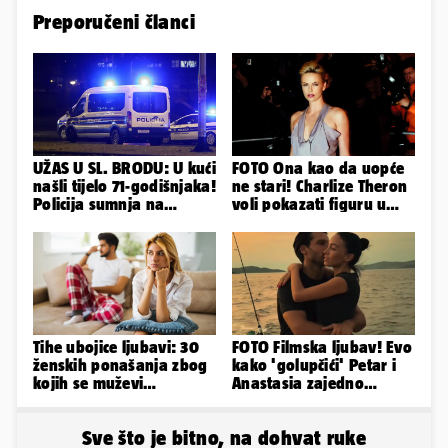
Preporučeni članci
UŽAS U SL. BRODU: U kući
FOTO Ona kao da uopće
našli tijelo 71-godišnjaka!
ne stari! Charlize Theron
Policija sumnja na
voli pokazati figuru u
nasilnu smrt
golišavim izdanjima...
Tihe ubojice ljubavi: 30
FOTO Filmska ljubav! Evo
ženskih ponašanja zbog
kako 'golupčići' Petar i
kojih se muževi
Anastasia zajedno
emocionalno distanciraju
provode ljetne dane
Sve što je bitno, na dohvat ruke