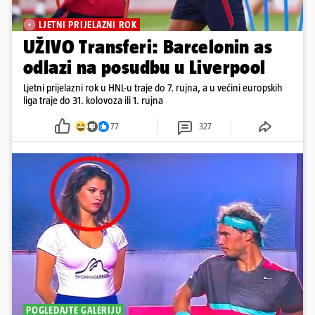
LJETNI PRIJELAZNI ROK
UŽIVO Transferi: Barcelonin as
odlazi na posudbu u Liverpool
Ljetni prijelazni rok u HNL-u traje do 7. rujna, a u većini europskih
liga traje do 31. kolovoza ili 1. rujna
77
327
POGLEDAJTE GALERIJU