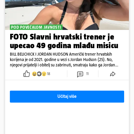
POD POVEĆALOM JAVNOSTI
FOTO Slavni hrvatski trener je
upecao 49 godina mlađu misicu
BILL BELICHICK I JORDAN HUDSON Američki trener hrvatskih
korijena je od 2021. godine u vezi s Jordan Hudson (25). No,
njegovi prijatelji i obitelj su zabrinuti, smatraju kako ga Jordan
kontrolira
18
11
Učitaj više