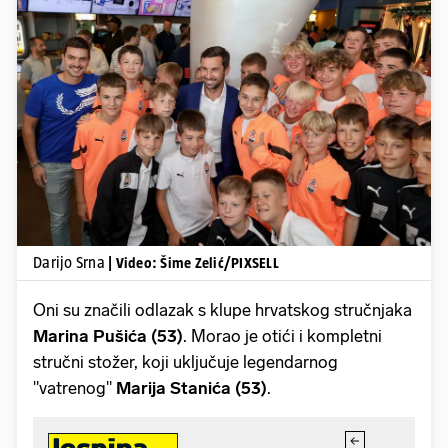
Pokretanje videa...
Darijo Srna
| Video: Šime Zelić/PIXSELL
Oni su značili odlazak s klupe hrvatskog stručnjaka
Marina Pušića (53)
.
Morao je otići i kompletni
stručni stožer, koji uključuje legendarnog
"vatrenog"
Marija Stanića (53)
.