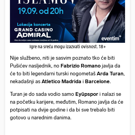
Igre na sreću mogu izazvati ovisnost. 18+
Nije službeno, niti je sasvim poznato tko će biti
Pušićev nasljednik, no
Fabrizio Romano
javlja da
će to biti legendarni turski nogometaš
Arda Turan
,
nekadašnji as
Atletico Madrida
i
Barcelone
.
Turan je do sada vodio samo
Eyüpspor
i nalazi se
na početku karijere, međutim, Romano javlja da će
potpisati na dvije godine i da bi sve trebalo biti
gotovo u narednim danima.