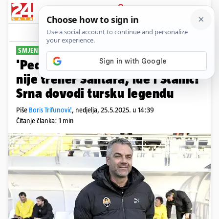
PRIJAVA
Sport
Komentari
1
SMJENE U UKRAJINI
'Pedala' Hrvatima: Pušić više
nije trener Šahtara, ide i Stanić!
Srna dovodi tursku legendu
Piše
Boris Trifunović
,
nedjelja, 25.5.2025. u 14:39
Čitanje članka: 1 min