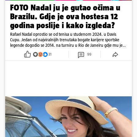
FOTO Nadal ju je gutao očima u
Brazilu. Gdje je ova hostesa 12
godina poslije i kako izgleda?
Rafael Nadal oprostio se od tenisa u studenom 2024. u Davis
Cupu. Jedan od najviralnijih trenutaka bogate karijere sportske
legende dogodio se 2014. na turniru u Rio de Janeiru gdje mu je
pažnju odvlačila ljepotica iza klupe
31
99