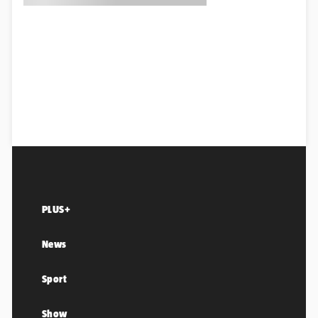
PLUS+
News
Sport
Show