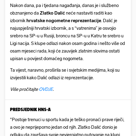
Nakon dana, pa i tjedana nagađanja, danas je i službeno
obznanjeno da
Zlatko
Dalić
neće nastaviti raditi kao
izbornik
hrvatske nogometne reprezentacije
. Dalić je
najuspješniji hrvatski izbornik, a s “vatrenima” je osvojio
srebro na SP-u u Rusiji, broncu na SP-u u Katru te srebro u
Ligi nacija. S klupe odlazi nakon osam godina i nešto više od
osam mjeseci rada, koji će zauvijek zlatnim slovima ostati
upisan u povijest domaćeg nogometa.
Ta vijest, naravno, proširila se i svjetskim medijima, koji su
izvijestili kako Dalić odlazi iz reprezentacije.
Više pročitajte
OVDJE
.
PREDSJEDNIK HNS-A
"Postoje trenuci u sportu kada je teško pronaći prave riječi,
a ovo je neprijeporno jedan od njih. Zlatko Dalić donio je
odluku da završava svoje nevjerojatno putovanje na klupi