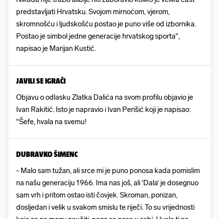
predstavljati Hrvatsku. Svojom mirnoćom, vjerom,
skromnošću i ljudskošću postao je puno više od izbornika.
Postao je simbol jedne generacije hrvatskog sporta",
napisao je Marijan Kustić.
JAVILI SE IGRAČI
Objavu o odlasku Zlatka Dalića na svom profilu objavio je
Ivan Rakitić. Isto je napravio i Ivan Perišić koji je napisao:
"Šefe, hvala na svemu!
DUBRAVKO ŠIMENC
- Malo sam tužan, ali srce mi je puno ponosa kada pomislim
na našu generaciju 1966. Ima nas još, ali ‘Dala‘ je dosegnuo
sam vrh i pritom ostao isti čovjek. Skroman, ponizan,
dosljedan i velik u svakom smislu te riječi. To su vrijednosti