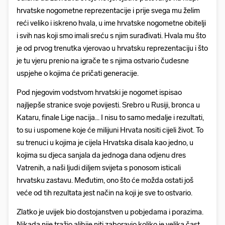
hrvatske nogometne reprezentacije i prije svega mu želim
reći veliko i iskreno hvala, u ime hrvatske nogometne obitelji
i svih nas koji smo imali sreću s njim surađivati. Hvala mu što
je od prvog trenutka vjerovao u hrvatsku reprezentaciju i što
je tu vjeru prenio na igrače te s njima ostvario čudesne
uspjehe o kojima će pričati generacije.
Pod njegovim vodstvom hrvatski je nogomet ispisao
najljepše stranice svoje povijesti. Srebro u Rusiji, bronca u
Kataru, finale Lige nacija... I nisu to samo medalje i rezultati,
to su i uspomene koje će milijuni Hrvata nositi cijeli život. To
su trenuci u kojima je cijela Hrvatska disala kao jedno, u
kojima su djeca sanjala da jednoga dana odjenu dres
Vatrenih, a naši ljudi diljem svijeta s ponosom isticali
hrvatsku zastavu. Međutim, ono što će možda ostati još
veće od tih rezultata jest način na koji je sve to ostvario.
Zlatko je uvijek bio dostojanstven u pobjedama i porazima.
Nikada nije tražio alibije niti zaboravio koliko je velika čast