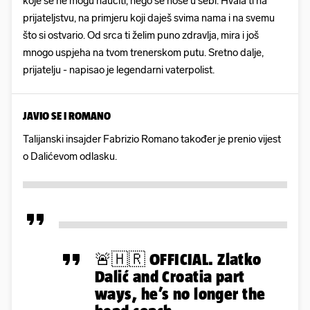
koje se ne mogu naučiti, nego se nose u sebi. Hvala ti na
prijateljstvu, na primjeru koji daješ svima nama i na svemu
što si ostvario. Od srca ti želim puno zdravlja, mira i još
mnogo uspjeha na tvom trenerskom putu. Sretno dalje,
prijatelju - napisao je legendarni vaterpolist.
JAVIO SE I ROMANO
Talijanski insajder Fabrizio Romano također je prenio vijest
o Dalićevom odlasku.
🚨🇭🇷 OFFICIAL. Zlatko
Dalić and Croatia part
ways, he’s no longer the