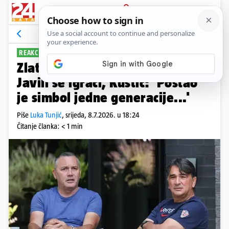
PRIJAVA
Sport
Komentari
301
REAKCIJE NA DALIĆA
Zlatko Dalić više nije izbornik!
Javili se igrači, Kustić: 'Postao
je simbol jedne generacije...'
Piše
Luka Tunjić
,
srijeda, 8.7.2026. u 18:24
Čitanje članka: < 1 min