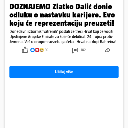
DOZNAJEMO Zlatko Dalić donio
odluku o nastavku karijere. Evo
koju će reprezentaciju preuzeti!
Donedavni izbornik 'vatrenih' postati će treći Hrvat koji će voditi
Ujedinjene Arapske Emirate za koje će debitirati 24. rujna protiv
Jemena. Već u drugom susretu ga čeka - Hrvat na klupi Bahreina!
50
182
Učitaj više