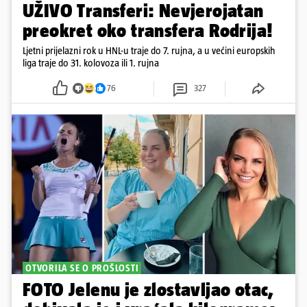
UŽIVO Transferi: Nevjerojatan
preokret oko transfera Rodrija!
Ljetni prijelazni rok u HNL-u traje do 7. rujna, a u većini europskih
liga traje do 31. kolovoza ili 1. rujna
76
327
OTVORILA SE O PROŠLOSTI
FOTO Jelenu je zlostavljao otac,