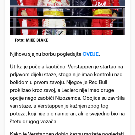
Foto: MIKE BLAKE
Njihovu sjajnu borbu pogledajte
OVDJE
.
Utrka je počela kaotično. Verstappen je startao na
prljavom dijelu staze, stoga nije imao kontrolu nad
bolidom u prvom zavoju. Njegov je Red Bull
proklizao kroz zavoj, a Leclerc nije imao druge
opcije nego zaobići Nizozemca. Obojica su završila
van staze, a Verstappen je kažnjen zbog tog
poteza, koji nije bio namjeran, ali je svejedno bio na
štetu drugog vozača.
Kako je Verstappen dobio kaznu možete pogledati