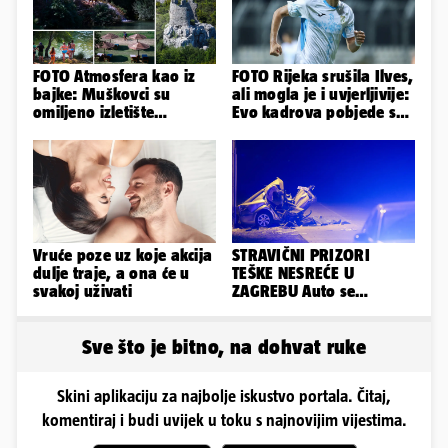
FOTO Atmosfera kao iz
FOTO Rijeka srušila Ilves,
bajke: Muškovci su
ali mogla je i uvjerljivije:
omiljeno izletište
Evo kadrova pobjede s
Zadrana, pogledajte
Rujevice
zašto
Vruće poze uz koje akcija
STRAVIČNI PRIZORI
dulje traje, a ona će u
TEŠKE NESREĆE U
svakoj uživati
ZAGREBU Auto se
prepolovio, čovjek
poginuo
Sve što je bitno, na dohvat ruke
Skini aplikaciju za najbolje iskustvo portala. Čitaj,
komentiraj i budi uvijek u toku s najnovijim vijestima.