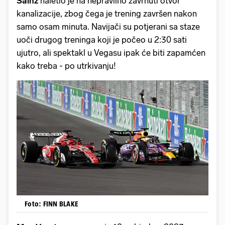
Sainz
naletio je na nepravilno zavrnuti otvor
kanalizacije, zbog čega je trening završen nakon
samo osam minuta. Navijači su potjerani sa staze
uoči drugog treninga koji je počeo u 2:30 sati
ujutro, ali spektakl u Vegasu ipak će biti zapamćen
kako treba - po utrkivanju!
Foto: FINN BLAKE