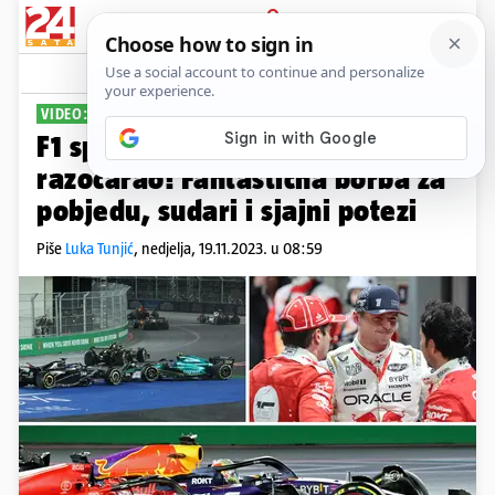
PRIJAVA
Sport
Komentari
9
VIDEO: VERSTAPPEN SLAVIO
F1 spektakl u Las Vegasu nije
razočarao! Fantastična borba za
pobjedu, sudari i sjajni potezi
Piše
Luka Tunjić
,
nedjelja, 19.11.2023. u 08:59