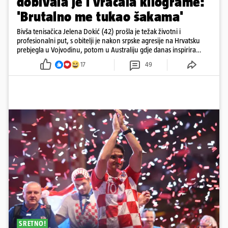
dobivala je i vraćala kilograme:
'Brutalno me tukao šakama'
Bivša tenisačica Jelena Dokić (42) prošla je težak životni i
profesionalni put, s obitelji je nakon srpske agresije na Hrvatsku
prebjegla u Vojvodinu, potom u Australiju gdje danas inspirira
mnoge
17
49
SRETNO!