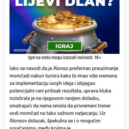
Igre na sreću mogu izazvati ovisnost. 18+
Iako se navodi da je Alonso preferirao preuzimanje
momčadi nakon turnira kako bi imao više vremena
za implementaciju svojih ideja i izbjegao
potencijalni rani pritisak rezultata, uprava kluba
inzistirala je na njegovom ranijem dolasku,
smatrajući da nema smisla da privremeni trener
vodi momčad na tako važnom natjecanju. Uz
Alonsov dolazak, špekulira se i o mogućim
pojačanjima, među kojima je