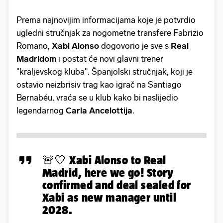
Prema najnovijim informacijama koje je potvrdio
ugledni stručnjak za nogometne transfere Fabrizio
Romano,
Xabi Alonso
dogovorio je sve s
Real
Madridom
i postat će novi glavni trener
"kraljevskog kluba". Španjolski stručnjak, koji je
ostavio neizbrisiv trag kao igrač na Santiago
Bernabéu, vraća se u klub kako bi naslijedio
legendarnog
Carla Ancelottija
.
🚨🤍 Xabi Alonso to Real
Madrid, here we go! Story
confirmed and deal sealed for
Xabi as new manager until
2028.