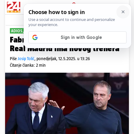
PRIJAVA
Sport
Komentari
12
ADIOS, CARLO
Fabrizio Romano: Gotovo je,
Real Madrid ima novog trenera
Piše
Josip Tolić
,
ponedjeljak, 12.5.2025. u 13:26
Čitanje članka: 2 min