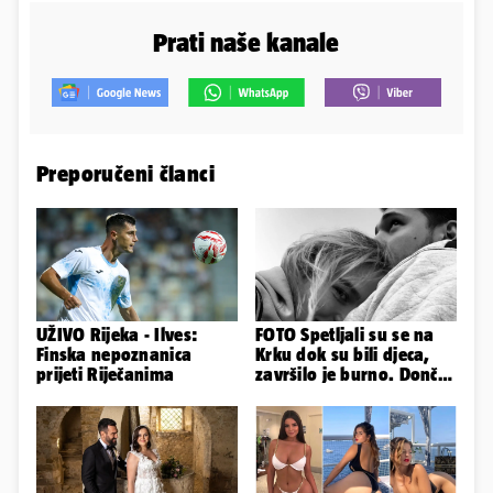
Prati naše kanale
Preporučeni članci
UŽIVO Rijeka - Ilves:
FOTO Spetljali su se na
Finska nepoznanica
Krku dok su bili djeca,
prijeti Riječanima
završilo je burno. Dončić
i Anamaria u novoj fazi