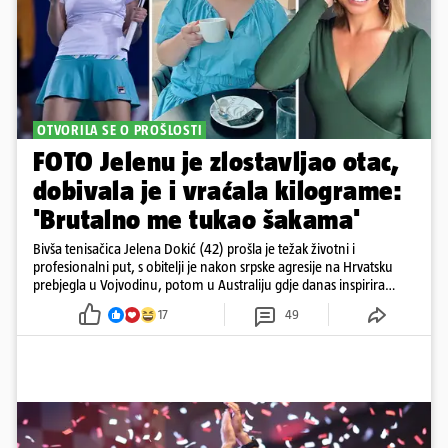
OTVORILA SE O PROŠLOSTI
FOTO Jelenu je zlostavljao otac,
dobivala je i vraćala kilograme:
'Brutalno me tukao šakama'
Bivša tenisačica Jelena Dokić (42) prošla je težak životni i
profesionalni put, s obitelji je nakon srpske agresije na Hrvatsku
prebjegla u Vojvodinu, potom u Australiju gdje danas inspirira
mnoge
17
49