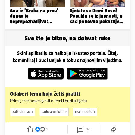
Ana iz 'Braka na prvu'
Sjećate se Demi Rose?
danas je
Povukla se iz javnosti, a
neprepoznatljiva:
sad ponovno pokazuje
Odselila je iz Hrvatske, a
obline. Ovako izgleda
ovako sad izgleda
Sve što je bitno, na dohvat ruke
Skini aplikaciju za najbolje iskustvo portala. Čitaj,
komentiraj i budi uvijek u toku s najnovijim vijestima.
Odaberi temu koju želiš pratiti
Primaj sve nove vijesti o temi i budi u tijeku
xabi alonso
carlo ancelotti
real madrid
4
12