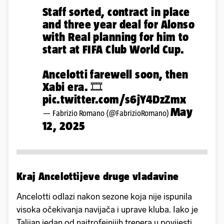
Staff sorted, contract in place
and three year deal for Alonso
with Real planning for him to
start at FIFA Club World Cup.
Ancelotti farewell soon, then
Xabi era. 🎞️
pic.twitter.com/s6jY4DzZmx
May
— Fabrizio Romano (@FabrizioRomano)
12, 2025
Kraj Ancelottijeve druge vladavine
Ancelotti odlazi nakon sezone koja nije ispunila
visoka očekivanja navijača i uprave kluba. Iako je
Talijan jedan od najtrofejnijih trenera u povijesti