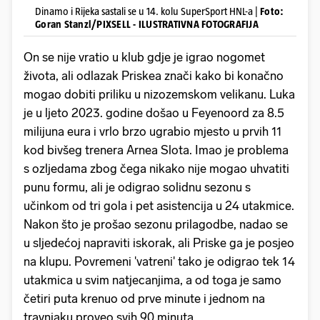
Dinamo i Rijeka sastali se u 14. kolu SuperSport HNL-a |
Foto:
Goran Stanzl/PIXSELL - ILUSTRATIVNA FOTOGRAFIJA
On se nije vratio u klub gdje je igrao nogomet
života, ali odlazak Priskea znači kako bi konačno
mogao dobiti priliku u nizozemskom velikanu. Luka
je u ljeto 2023. godine došao u Feyenoord za 8.5
milijuna eura i vrlo brzo ugrabio mjesto u prvih 11
kod bivšeg trenera Arnea Slota. Imao je problema
s ozljedama zbog čega nikako nije mogao uhvatiti
punu formu, ali je odigrao solidnu sezonu s
učinkom od tri gola i pet asistencija u 24 utakmice.
Nakon što je prošao sezonu prilagodbe, nadao se
u sljedećoj napraviti iskorak, ali Priske ga je posjeo
na klupu. Povremeni 'vatreni' tako je odigrao tek 14
utakmica u svim natjecanjima, a od toga je samo
četiri puta krenuo od prve minute i jednom na
travnjaku proveo svih 90 minuta.