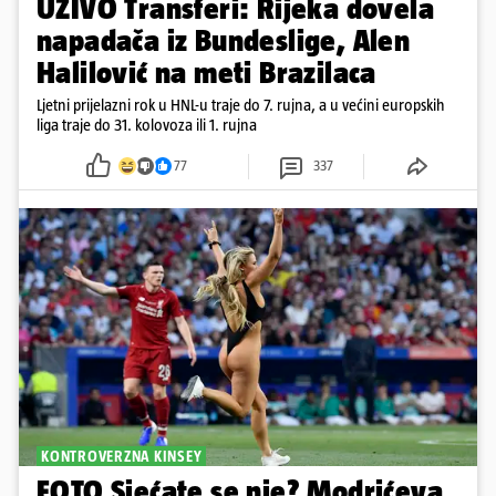
UŽIVO Transferi: Rijeka dovela
napadača iz Bundeslige, Alen
Halilović na meti Brazilaca
Ljetni prijelazni rok u HNL-u traje do 7. rujna, a u većini europskih
liga traje do 31. kolovoza ili 1. rujna
77
337
KONTROVERZNA KINSEY
FOTO Sjećate se nje? Modrićeva