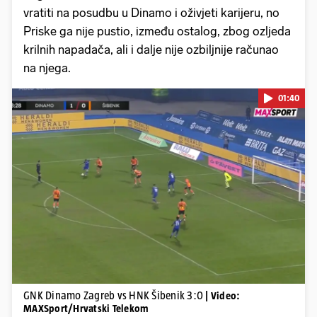
vratiti na posudbu u Dinamo i oživjeti karijeru, no
Priske ga nije pustio, između ostalog, zbog ozljeda
krilnih napadača, ali i dalje nije ozbiljnije računao
na njega.
01:40
Pokretanje videa...
GNK Dinamo Zagreb vs HNK Šibenik 3:0
| Video:
MAXSport/Hrvatski Telekom