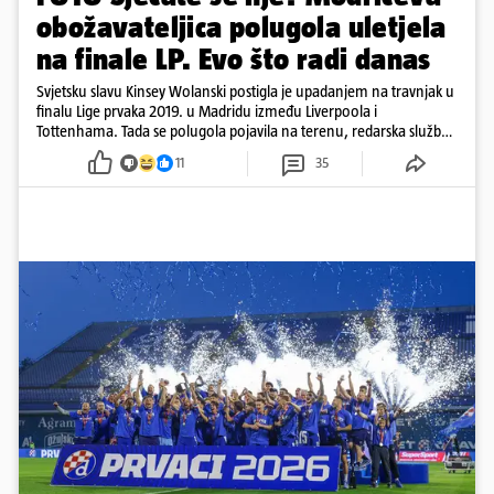
obožavateljica polugola uletjela
na finale LP. Evo što radi danas
Svjetsku slavu Kinsey Wolanski postigla je upadanjem na travnjak u
finalu Lige prvaka 2019. u Madridu između Liverpoola i
Tottenhama. Tada se polugola pojavila na terenu, redarska služba
ju je lovila po travnjaku, a njezine fotografije obišle su svijet.
11
35