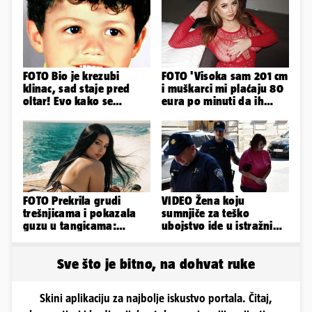
FOTO Bio je krezubi
FOTO 'Visoka sam 201 cm
klinac, sad staje pred
i muškarci mi plaćaju 80
oltar! Evo kako se
eura po minuti da ih
mijenjao jedan od
pokorim riječima'
najvećih...
FOTO Prekrila grudi
VIDEO Žena koju
trešnjicama i pokazala
sumnjiče za teško
guzu u tangicama:
ubojstvo ide u istražni
Ovako ljetuje bujna
zatvor. Prijeti joj 40
Slavonka
godina!
Sve što je bitno, na dohvat ruke
Skini aplikaciju za najbolje iskustvo portala. Čitaj,