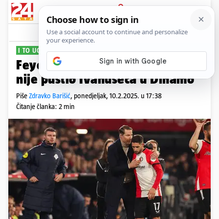
PRIJAVA
Sport
Komentari
1
I TO UOČI LIGE PRVAKA
Feyenoord smijenio trenera koji
nije pustio Ivanušeca u Dinamo
Piše
Zdravko Barišić
,
ponedjeljak, 10.2.2025. u 17:38
Čitanje članka: 2 min