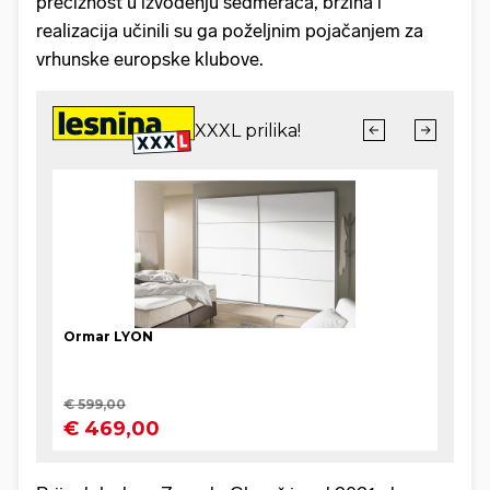
preciznost u izvođenju sedmeraca, brzina i
realizacija učinili su ga poželjnim pojačanjem za
vrhunske europske klubove.