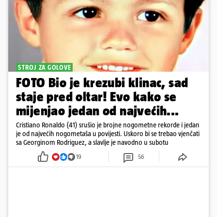
STROJ ZA GOLOVE
FOTO Bio je krezubi klinac, sad
staje pred oltar! Evo kako se
mijenjao jedan od najvećih...
Cristiano Ronaldo (41) srušio je brojne nogometne rekorde i jedan
je od najvećih nogometaša u povijesti. Uskoro bi se trebao vjenčati
sa Georginom Rodriguez, a slavlje je navodno u subotu
19
56