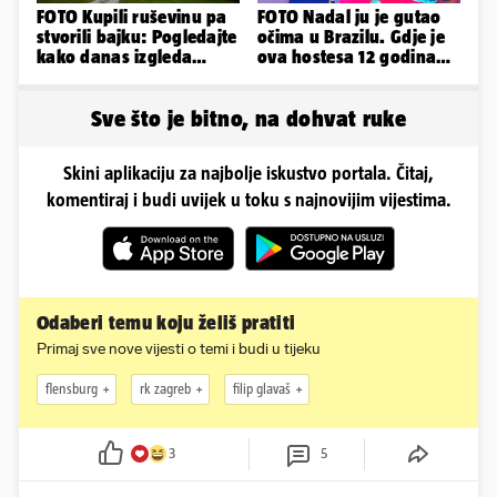
FOTO Kupili ruševinu pa
FOTO Nadal ju je gutao
stvorili bajku: Pogledajte
očima u Brazilu. Gdje je
kako danas izgleda
ova hostesa 12 godina
dvorac u Zagorju
poslije i kako izgleda?
Sve što je bitno, na dohvat ruke
Skini aplikaciju za najbolje iskustvo portala. Čitaj,
komentiraj i budi uvijek u toku s najnovijim vijestima.
Odaberi temu koju želiš pratiti
Primaj sve nove vijesti o temi i budi u tijeku
flensburg
rk zagreb
filip glavaš
3
5