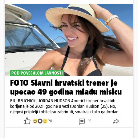
POD POVEĆALOM JAVNOSTI
FOTO Slavni hrvatski trener je
upecao 49 godina mlađu misicu
BILL BELICHICK I JORDAN HUDSON Američki trener hrvatskih
korijena je od 2021. godine u vezi s Jordan Hudson (25). No,
njegovi prijatelji i obitelj su zabrinuti, smatraju kako ga Jordan
kontrolira
20
19