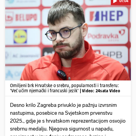
01:04
Pokretanje videa...
Omiljeni brk Hrvatske o srebru, popularnosti i transferu:
'Već učim njemački i francuski jezik'
| Video: 24sata Video
Desno krilo Zagreba privuklo je pažnju izvrsnim
nastupima, posebice na Svjetskom prvenstvu
2025., gdje je s hrvatskom reprezentacijom osvojio
srebrnu medalju. Njegova sigurnost u napadu,