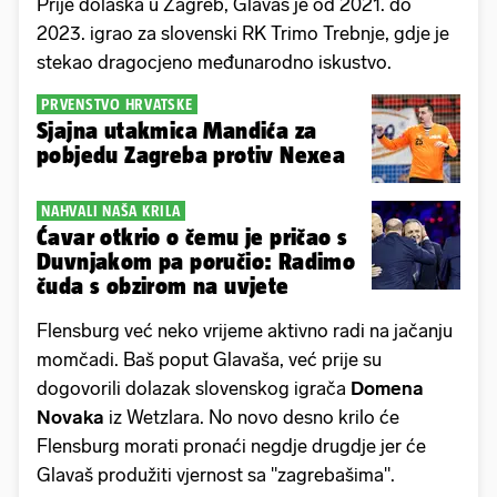
Prije dolaska u Zagreb, Glavaš je od 2021. do
2023. igrao za slovenski RK Trimo Trebnje, gdje je
stekao dragocjeno međunarodno iskustvo.
PRVENSTVO HRVATSKE
Sjajna utakmica Mandića za
pobjedu Zagreba protiv Nexea
NAHVALI NAŠA KRILA
Ćavar otkrio o čemu je pričao s
Duvnjakom pa poručio: Radimo
čuda s obzirom na uvjete
Flensburg već neko vrijeme aktivno radi na jačanju
momčadi. Baš poput Glavaša, već prije su
dogovorili dolazak slovenskog igrača
Domena
Novaka
iz Wetzlara. No novo desno krilo će
Flensburg morati pronaći negdje drugdje jer će
Glavaš produžiti vjernost sa "zagrebašima".