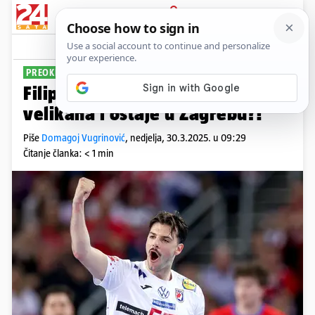
PRIJAVA
Sport
Komentari
5
PREOKRET
Filip Glavaš odbija njemačkog
velikana i ostaje u Zagrebu?!
Piše
Domagoj Vugrinović
,
nedjelja, 30.3.2025. u 09:29
Čitanje članka: < 1 min