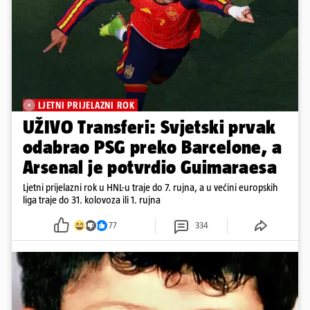
LJETNI PRIJELAZNI ROK
UŽIVO Transferi: Svjetski prvak
odabrao PSG preko Barcelone, a
Arsenal je potvrdio Guimaraesa
Ljetni prijelazni rok u HNL-u traje do 7. rujna, a u većini europskih
liga traje do 31. kolovoza ili 1. rujna
77
334