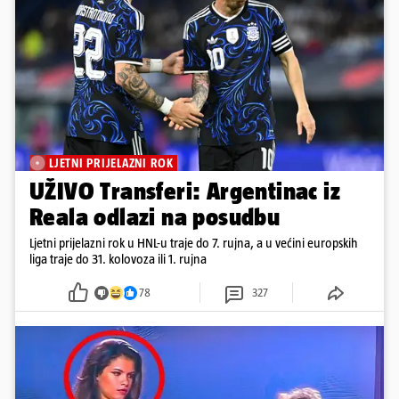
LJETNI PRIJELAZNI ROK
UŽIVO Transferi: Argentinac iz
Reala odlazi na posudbu
Ljetni prijelazni rok u HNL-u traje do 7. rujna, a u većini europskih
liga traje do 31. kolovoza ili 1. rujna
78
327