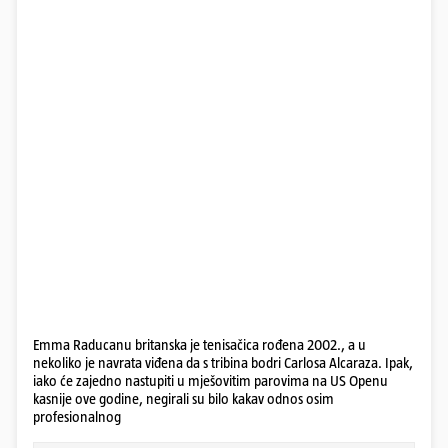
Emma Raducanu britanska je tenisačica rođena 2002., a u
nekoliko je navrata viđena da s tribina bodri Carlosa Alcaraza. Ipak,
iako će zajedno nastupiti u mješovitim parovima na US Openu
kasnije ove godine, negirali su bilo kakav odnos osim
profesionalnog