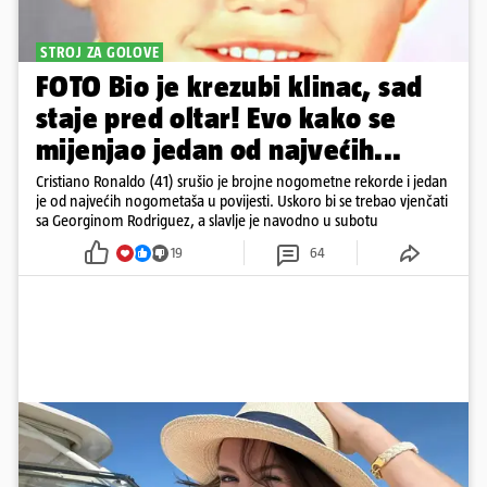
STROJ ZA GOLOVE
FOTO Bio je krezubi klinac, sad
staje pred oltar! Evo kako se
mijenjao jedan od najvećih...
Cristiano Ronaldo (41) srušio je brojne nogometne rekorde i jedan
je od najvećih nogometaša u povijesti. Uskoro bi se trebao vjenčati
sa Georginom Rodriguez, a slavlje je navodno u subotu
19
64