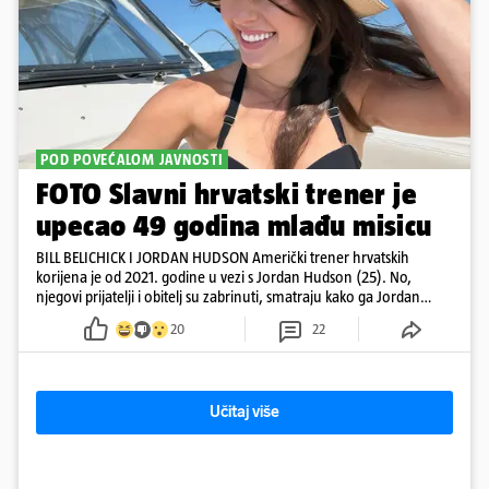
POD POVEĆALOM JAVNOSTI
FOTO Slavni hrvatski trener je
upecao 49 godina mlađu misicu
BILL BELICHICK I JORDAN HUDSON Američki trener hrvatskih
korijena je od 2021. godine u vezi s Jordan Hudson (25). No,
njegovi prijatelji i obitelj su zabrinuti, smatraju kako ga Jordan
kontrolira
20
22
Učitaj više