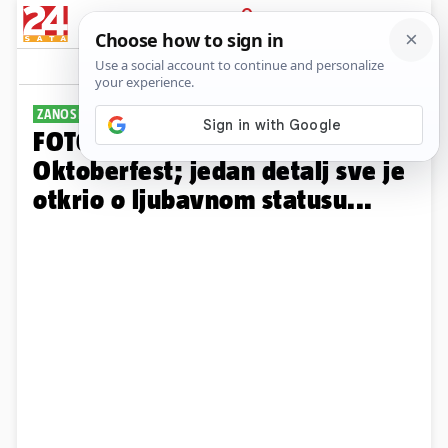
PRIJAVA
Galerija
Komentari
4
ZANOSNA NOGOMETAŠICA
FOTO Alisha Lehmann 'zapalila'
Oktoberfest; jedan detalj sve je
otkrio o ljubavnom statusu...