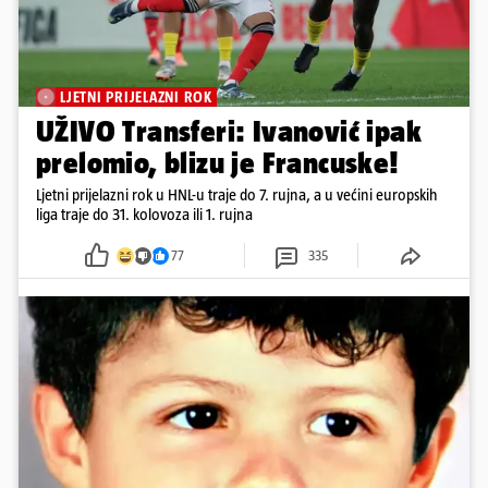
LJETNI PRIJELAZNI ROK
UŽIVO Transferi: Ivanović ipak
prelomio, blizu je Francuske!
Ljetni prijelazni rok u HNL-u traje do 7. rujna, a u većini europskih
liga traje do 31. kolovoza ili 1. rujna
77
335