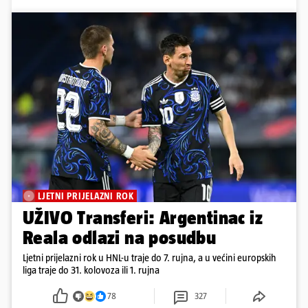
LJETNI PRIJELAZNI ROK
UŽIVO Transferi: Argentinac iz
Reala odlazi na posudbu
Ljetni prijelazni rok u HNL-u traje do 7. rujna, a u većini europskih
liga traje do 31. kolovoza ili 1. rujna
78
327