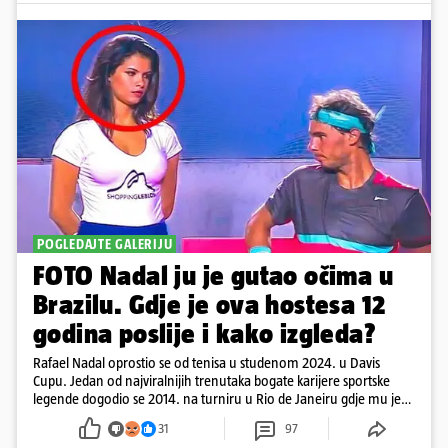
POGLEDAJTE GALERIJU
FOTO Nadal ju je gutao očima u
Brazilu. Gdje je ova hostesa 12
godina poslije i kako izgleda?
Rafael Nadal oprostio se od tenisa u studenom 2024. u Davis
Cupu. Jedan od najviralnijih trenutaka bogate karijere sportske
legende dogodio se 2014. na turniru u Rio de Janeiru gdje mu je
pažnju odvlačila ljepotica iza klupe
31
97