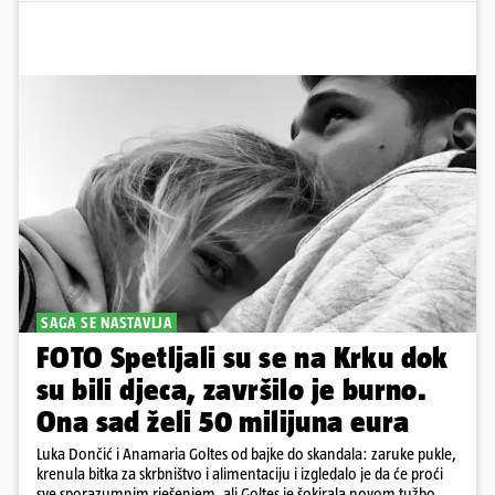
SAGA SE NASTAVLJA
FOTO Spetljali su se na Krku dok
su bili djeca, završilo je burno.
Ona sad želi 50 milijuna eura
Luka Dončić i Anamaria Goltes od bajke do skandala: zaruke pukle,
krenula bitka za skrbništvo i alimentaciju i izgledalo je da će proći
sve sporazumnim rješenjem, ali Goltes je šokirala novom tužbom