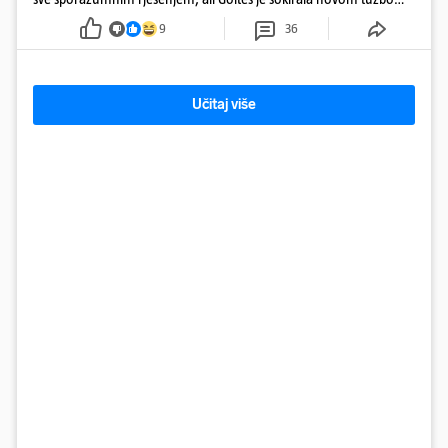
u Sloveniji
9
36
Učitaj više