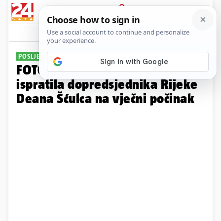
PRIJAVA
Galerija
Komentari
0
POSLJEDNJE ZBOGOM
FOTO Armada je uz bakljadu
ispratila dopredsjednika Rijeke
Deana Šćulca na vječni počinak