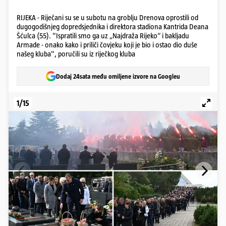
RIJEKA - Riječani su se u subotu na groblju Drenova oprostili od
dugogodišnjeg dopredsjednika i direktora stadiona Kantrida Deana
Šćulca (55). "Ispratili smo ga uz „Najdraža Rijeko“ i bakljadu
Armade - onako kako i priliči čovjeku koji je bio i ostao dio duše
našeg kluba", poručili su iz riječkog kluba
Dodaj 24sata među omiljene izvore na Googleu
1/15